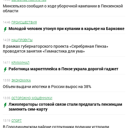
Минсельхоз сообщил о ходе уборочной кампании в Пензенской
области
14:46
ПРОИСШЕСТВИЯ
Молодой человек утонул при купании в карьере на Барковке
14:28
НАЦПРОЕКТЫ
В рамках губернаторского проекта «Серебряная Пенза»
проводятся занятия «Гимнастика для ума»
14:11
КРИМИНАЛ
Работница маркетплейса в Пензе украла дорогой гаджет
13:55
ЭКОНОМИКА
Объем выдачи ипотеки в России вырос на 38%
13:35
ОСТОРОЖНО, МОШЕННИКИ
Лжеоператоры сотовой связи стали предлагать пензенцам
заменить сим-карту
13:19
СПОРТ
В Городищенском районе сотрудники полиции устроили