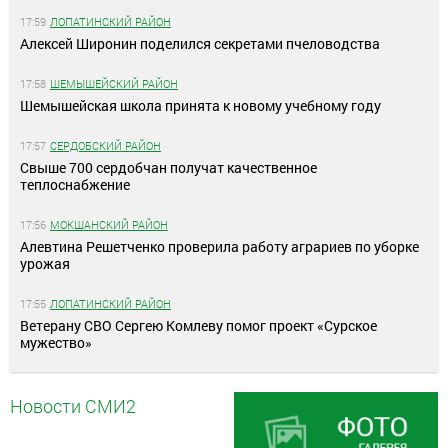
17:59
ЛОПАТИНСКИЙ РАЙОН
Алексей Широнин поделился секретами пчеловодства
17:58
ШЕМЫШЕЙСКИЙ РАЙОН
Шемышейская школа принята к новому учебному году
17:57
СЕРДОБСКИЙ РАЙОН
Свыше 700 сердобчан получат качественное
теплоснабжение
17:56
МОКШАНСКИЙ РАЙОН
Алевтина Решетченко проверила работу аграриев по уборке
урожая
17:55
ЛОПАТИНСКИЙ РАЙОН
Ветерану СВО Сергею Комлеву помог проект «Сурское
мужество»
Новости СМИ2