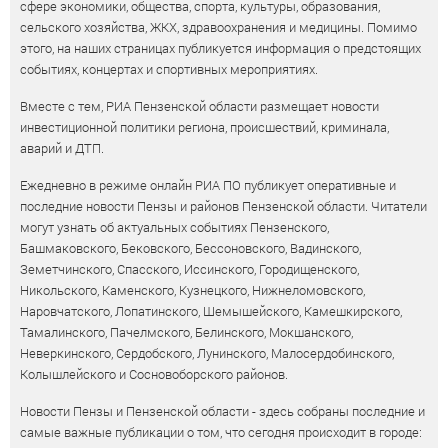
сфере экономики, общества, спорта, культуры, образования,
сельского хозяйства, ЖКХ, здравоохранения и медицины. Помимо
этого, на наших страницах публикуется информация о предстоящих
событиях, концертах и спортивных мероприятиях.
Вместе с тем, РИА Пензенской области размещает новости
инвестиционной политики региона, происшествий, криминала,
аварий и ДТП.
Ежедневно в режиме онлайн РИА ПО публикует оперативные и
последние новости Пензы и районов Пензенской области. Читатели
могут узнать об актуальных событиях Пензенского,
Башмаковского, Бековского, Бессоновского, Вадинского,
Земетчинского, Спасского, Иссинского, Городищенского,
Никольского, Каменского, Кузнецкого, Нижнеломовского,
Наровчатского, Лопатинского, Шемышейского, Камешкирского,
Тамалинского, Пачелмского, Белинского, Мокшанского,
Неверкинского, Сердобского, Лунинского, Малосердобинского,
Колышлейского и Сосновоборского районов.
Новости Пензы и Пензенской области - здесь собраны последние и
самые важные публикации о том, что сегодня происходит в городе: