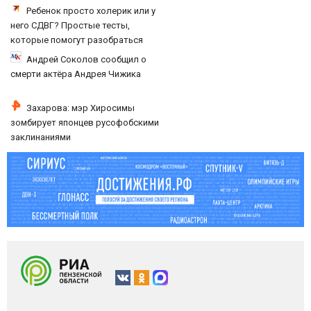
слезы
Ребенок просто холерик или у
него СДВГ? Простые тесты,
которые помогут разобраться
Андрей Соколов сообщил о
смерти актёра Андрея Чижика
Захарова: мэр Хиросимы
зомбирует японцев русофобскими
заклинаниями