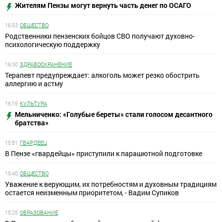
Жителям Пензы могут вернуть часть денег по ОСАГО
16:53
ОБЩЕСТВО
Родственники пензенских бойцов СВО получают духовно-
психологическую поддержку
16:30
ЗДРАВООХРАНЕНИЕ
Терапевт предупреждает: алкоголь может резко обострить
аллергию и астму
16:15
КУЛЬТУРА
Мельниченко: «Голубые береты» стали голосом десантного
братства»
15:51
ГВАРДЕЕЦ
В Пензе «гвардейцы» приступили к парашютной подготовке
15:40
ОБЩЕСТВО
Уважение к верующим, их потребностям и духовным традициям
остается неизменным приоритетом, - Вадим Супиков
15:25
ОБРАЗОВАНИЕ