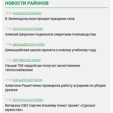
НОВОСТИ РАЙОНОВ
18:00
НИКОЛЬСКИЙ РАЙОН
В Зеленодольском прошел праздник села
17:59
ЛОПАТИНСКИЙ РАЙОН
Алексей Широнин поделился секретами пчеловодства
17:58
ШЕМЫШЕЙСКИЙ РАЙОН
Шемышейская школа принята к новому учебному году
17:57
СЕРДОБСКИЙ РАЙОН
Свыше 700 сердобчан получат качественное
теплоснабжение
17:56
МОКШАНСКИЙ РАЙОН
Алевтина Решетченко проверила работу аграриев по уборке
урожая
17:55
ЛОПАТИНСКИЙ РАЙОН
Ветерану СВО Сергею Комлеву помог проект «Сурское
мужество»