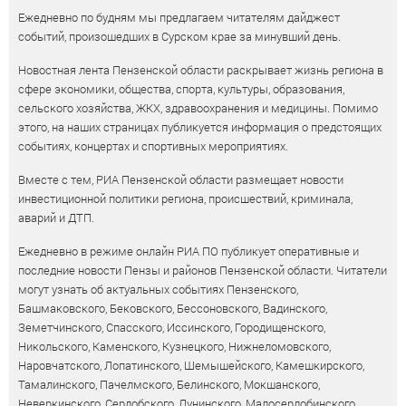
Ежедневно по будням мы предлагаем читателям дайджест
событий, произошедших в Сурском крае за минувший день.
Новостная лента Пензенской области раскрывает жизнь региона в
сфере экономики, общества, спорта, культуры, образования,
сельского хозяйства, ЖКХ, здравоохранения и медицины. Помимо
этого, на наших страницах публикуется информация о предстоящих
событиях, концертах и спортивных мероприятиях.
Вместе с тем, РИА Пензенской области размещает новости
инвестиционной политики региона, происшествий, криминала,
аварий и ДТП.
Ежедневно в режиме онлайн РИА ПО публикует оперативные и
последние новости Пензы и районов Пензенской области. Читатели
могут узнать об актуальных событиях Пензенского,
Башмаковского, Бековского, Бессоновского, Вадинского,
Земетчинского, Спасского, Иссинского, Городищенского,
Никольского, Каменского, Кузнецкого, Нижнеломовского,
Наровчатского, Лопатинского, Шемышейского, Камешкирского,
Тамалинского, Пачелмского, Белинского, Мокшанского,
Неверкинского, Сердобского, Лунинского, Малосердобинского,