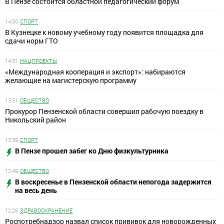
В Пензе состоится областной педагогический форум
14:50
СПОРТ
В Кузнецке к новому учебному году появится площадка для
сдачи норм ГТО
14:31
НАЦПРОЕКТЫ
«Международная кооперация и экспорт»: набираются
желающие на магистерскую программу
13:51
ОБЩЕСТВО
Прокурор Пензенской области совершил рабочую поездку в
Никольский район
13:39
СПОРТ
В Пензе прошел забег ко Дню физкультурника
12:49
ОБЩЕСТВО
В воскресенье в Пензенской области непогода задержится
на весь день
12:26
ЗДРАВООХРАНЕНИЕ
Роспотребнадзор назвал список прививок для новорожденных