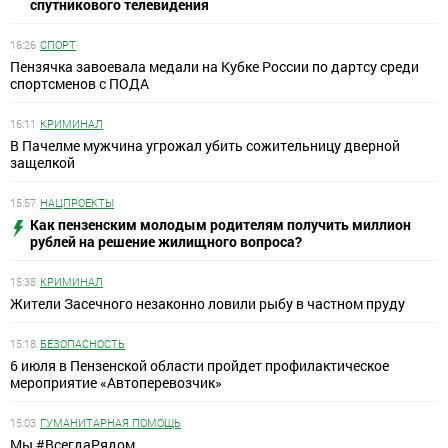
спутникового телевидения
16:26
СПОРТ
Пензячка завоевала медали на Кубке России по дартсу среди
спортсменов с ПОДА
16:11
КРИМИНАЛ
В Пачелме мужчина угрожал убить сожительницу дверной
защелкой
15:57
НАЦПРОЕКТЫ
Как пензенским молодым родителям получить миллион
рублей на решение жилищного вопроса?
15:38
КРИМИНАЛ
Жители Засечного незаконно ловили рыбу в частном пруду
15:18
БЕЗОПАСНОСТЬ
6 июля в Пензенской области пройдет профилактическое
мероприятие «Автоперевозчик»
15:03
ГУМАНИТАРНАЯ ПОМОЩЬ
Мы #ВсегдаРядом