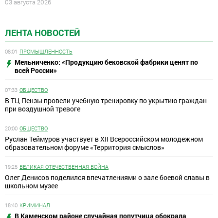
03 августа 2026
ЛЕНТА НОВОСТЕЙ
08:01
ПРОМЫШЛЕННОСТЬ
Мельниченко: «Продукцию бековской фабрики ценят по
всей России»
07:33
ОБЩЕСТВО
В ТЦ Пензы провели учебную тренировку по укрытию граждан
при воздушной тревоге
20:00
ОБЩЕСТВО
Руслан Теймуров участвует в XII Всероссийском молодежном
образовательном форуме «Территория смыслов»
19:25
ВЕЛИКАЯ ОТЕЧЕСТВЕННАЯ ВОЙНА
Олег Денисов поделился впечатлениями о зале боевой славы в
школьном музее
18:40
КРИМИНАЛ
В Каменском районе случайная попутчица обокрала