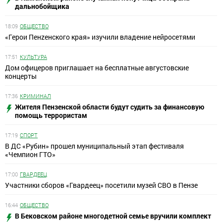
дальнобойщика
18:09
ОБЩЕСТВО
«Герои Пенzенского края» изучили владение нейросетями
17:51
КУЛЬТУРА
Дом офицеров приглашает на бесплатные августовские
концерты
17:36
КРИМИНАЛ
Жителя Пензенской области будут судить за финансовую
помощь террористам
17:19
СПОРТ
В ДС «Рубин» прошел муниципальный этап фестиваля
«Чемпион ГТО»
17:00
ГВАРДЕЕЦ
Участники сборов «Гвардеец» посетили музей СВО в Пензе
16:44
ОБЩЕСТВО
В Бековском районе многодетной семье вручили комплект