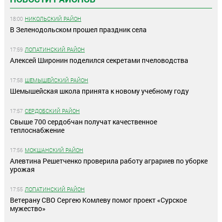
18:00
НИКОЛЬСКИЙ РАЙОН
В Зеленодольском прошел праздник села
17:59
ЛОПАТИНСКИЙ РАЙОН
Алексей Широнин поделился секретами пчеловодства
17:58
ШЕМЫШЕЙСКИЙ РАЙОН
Шемышейская школа принята к новому учебному году
17:57
СЕРДОБСКИЙ РАЙОН
Свыше 700 сердобчан получат качественное
теплоснабжение
17:56
МОКШАНСКИЙ РАЙОН
Алевтина Решетченко проверила работу аграриев по уборке
урожая
17:55
ЛОПАТИНСКИЙ РАЙОН
Ветерану СВО Сергею Комлеву помог проект «Сурское
мужество»