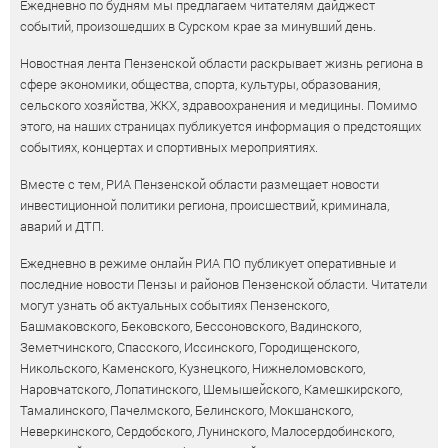
Ежедневно по будням мы предлагаем читателям дайджест
событий, произошедших в Сурском крае за минувший день.
Новостная лента Пензенской области раскрывает жизнь региона в
сфере экономики, общества, спорта, культуры, образования,
сельского хозяйства, ЖКХ, здравоохранения и медицины. Помимо
этого, на наших страницах публикуется информация о предстоящих
событиях, концертах и спортивных мероприятиях.
Вместе с тем, РИА Пензенской области размещает новости
инвестиционной политики региона, происшествий, криминала,
аварий и ДТП.
Ежедневно в режиме онлайн РИА ПО публикует оперативные и
последние новости Пензы и районов Пензенской области. Читатели
могут узнать об актуальных событиях Пензенского,
Башмаковского, Бековского, Бессоновского, Вадинского,
Земетчинского, Спасского, Иссинского, Городищенского,
Никольского, Каменского, Кузнецкого, Нижнеломовского,
Наровчатского, Лопатинского, Шемышейского, Камешкирского,
Тамалинского, Пачелмского, Белинского, Мокшанского,
Неверкинского, Сердобского, Лунинского, Малосердобинского,