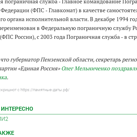
я пограничная служба ‑ Главное командование Погр
 Федерации (ФПС ‑ Главкомат) в качестве самостояте
го органа исполнительной власти. В декабре 1994 го
переименован в Федеральную пограничную службу Р
ФПС России), с 2003 года Пограничная служба ‑ в ст
что губернатор Пензенской области, секретарь реги
партии «Единая Россия»
Олег Мельниченко поздравля
ика
.
скришнот с https://памятные-даты.рф/
 ИНТЕРЕСНО
МИ2
ТАКЖЕ