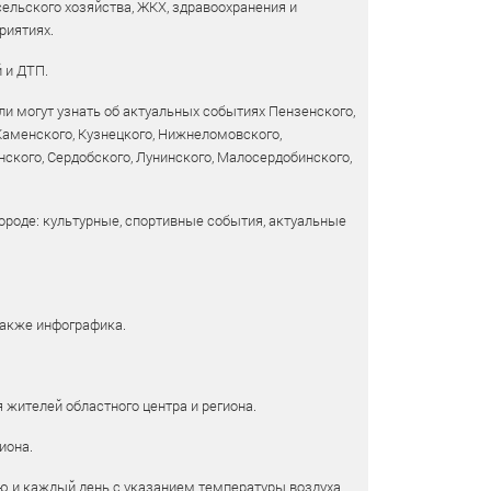
сельского хозяйства, ЖКХ, здравоохранения и
риятиях.
 и ДТП.
и могут узнать об актуальных событиях Пензенского,
 Каменского, Кузнецкого, Нижнеломовского,
ского, Сердобского, Лунинского, Малосердобинского,
ороде: культурные, спортивные события, актуальные
также инфографика.
 жителей областного центра и региона.
иона.
ю и каждый день с указанием температуры воздуха,