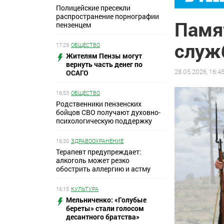
Полицейские пресекли
распространение порнографии
Памят
пензенцем
служ
17:29
ОБЩЕСТВО
Жителям Пензы могут
вернуть часть денег по
28.05.2026, 16:4
ОСАГО
16:53
ОБЩЕСТВО
Родственники пензенских
бойцов СВО получают духовно-
психологическую поддержку
16:30
ЗДРАВООХРАНЕНИЕ
Терапевт предупреждает:
алкоголь может резко
обострить аллергию и астму
16:15
КУЛЬТУРА
Мельниченко: «Голубые
береты» стали голосом
десантного братства»