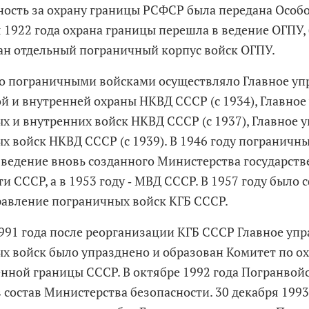
ность за охрану границы РСФСР была передана Особо
я 1922 года охрана границы перешла в ведение ОГПУ,
н отдельный пограничный корпус войск ОГПУ.
о пограничными войсками осуществляло Главное уп
й и внутренней охраны НКВД СССР (с 1934), Главное
х и внутренних войск НКВД СССР (с 1937), Главное 
х войск НКВД СССР (с 1939). В 1946 году пограничн
 ведение вновь созданного Министерства государст
и СССР, а в 1953 году ‑ МВД СССР. В 1957 году было
равление пограничных войск КГБ СССР.
1991 года после реорганизации КГБ СССР Главное уп
х войск было упразднено и образован Комитет по о
енной границы СССР. В октябре 1992 года Погранвой
 состав Министерства безопасности. 30 декабря 1993