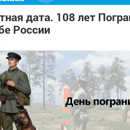
ная дата. 108 лет Погр
бе России
5