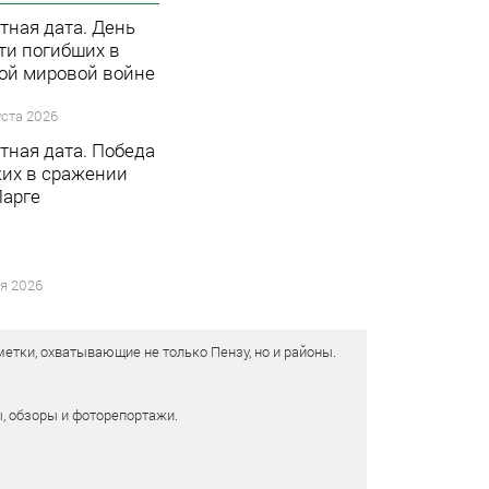
тная дата. День
ти погибших в
ой мировой войне
уста 2026
тная дата. Победа
ких в сражении
Ларге
я 2026
етки, охватывающие не только Пензу, но и районы.
ы, обзоры и фоторепортажи.