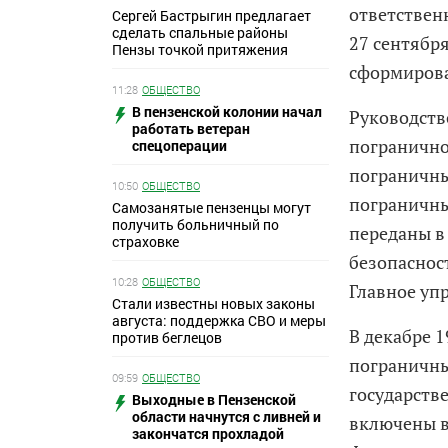
ответствен
Сергей Бастрыгин предлагает
сделать спальные районы
27 сентябр
Пензы точкой притяжения
сформирова
11:28
ОБЩЕСТВО
В пензенской колонии начал
Руководств
работать ветеран
погранично
спецоперации
пограничны
10:50
ОБЩЕСТВО
пограничны
Самозанятые пензенцы могут
получить больничный по
переданы в
страховке
безопасност
10:28
ОБЩЕСТВО
Главное уп
Стали известны новых законы
августа: поддержка СВО и меры
В декабре 
против беглецов
пограничны
09:59
ОБЩЕСТВО
государств
Выходные в Пензенской
области начнутся с ливней и
включены в
закончатся прохладой