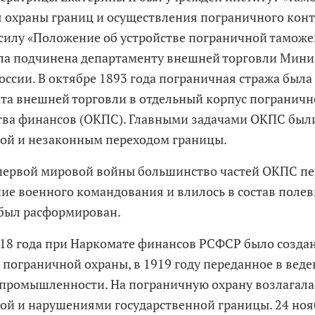
я охраны границ и осуществления пограничного контр
 силу «Положение об устройстве пограничной таможе
ла подчинена департаменту внешней торговли Мини
оссии. В октябре 1893 года пограничная стража была
та внешней торговли в отдельный корпус пограничн
ва финансов (ОКПС). Главными задачами ОКПС были
ой и незаконным переходом границы.
первой мировой войны большинство частей ОКПС п
ие военного командования и влилось в состав полев
был расформирован.
918 года при Наркомате финансов РСФСР было созда
 пограничной охраны, в 1919 году переданное в вед
 промышленности. На пограничную охрану возлагалас
ой и нарушениями государственной границы. 24 ноя