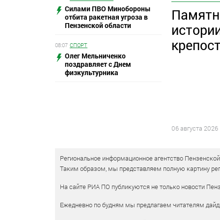
Силами ПВО Минобороны
Памятн
отбита ракетная угроза в
Пензенской области
истории
крепос
08:07
СПОРТ
Олег Мельниченко
поздравляет с Днем
физкультурника
06 августа 2026
Региональное информационное агентство Пензенской о
Таким образом, мы представляем полную картину рег
На сайте РИА ПО публикуются не только новости Пенз
Ежедневно по будням мы предлагаем читателям дайд