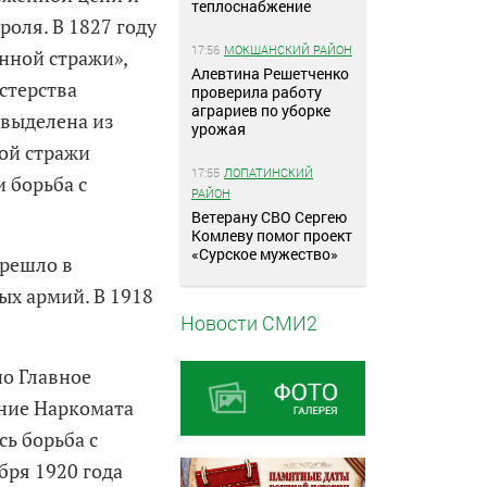
теплоснабжение
оля. В 1827 году
17:56
МОКШАНСКИЙ РАЙОН
нной стражи»,
Алевтина Решетченко
стерства
проверила работу
аграриев по уборке
 выделена из
урожая
ой стражи
17:55
ЛОПАТИНСКИЙ
 борьба с
РАЙОН
Ветерану СВО Сергею
Комлеву помог проект
«Сурское мужество»
ерешло в
ых армий. В 1918
Новости СМИ2
но Главное
ение Наркомата
ь борьба с
бря 1920 года