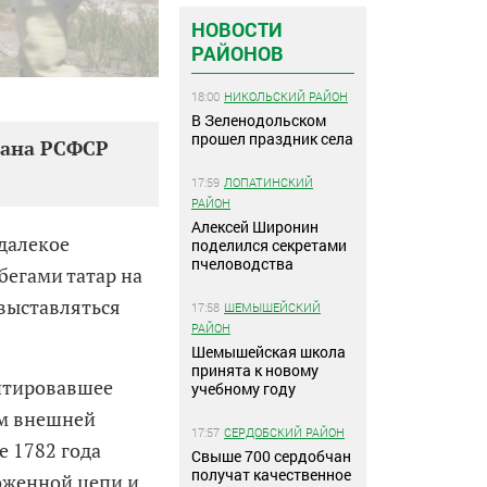
НОВОСТИ
РАЙОНОВ
18:00
НИКОЛЬСКИЙ РАЙОН
В Зеленодольском
прошел праздник села
храна РСФСР
17:59
ЛОПАТИНСКИЙ
РАЙОН
Алексей Широнин
далекое
поделился секретами
пчеловодства
бегами татар на
 выставляться
17:58
ШЕМЫШЕЙСКИЙ
РАЙОН
Шемышейская школа
принята к новому
ентировавшее
учебному году
ом внешней
17:57
СЕРДОБСКИЙ РАЙОН
е 1782 года
Свыше 700 сердобчан
получат качественное
оженной цепи и