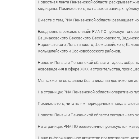
Новостная лента Пензенской области раскрывает жизн
медицины. Помимо этого, на наших страницах публик
Вместе с тем, РИА Пензенской области размещает нов
Ежедневно в режиме онлайн РИА ПО публикует операт
Башмаковского, Бековского, Бессоновского, Вадинско
Наровчатского, Лопатинского, Шемышейского, Камешки
Колышлейского и Сосновоборского районов.
Новости Пензы и Пензенской области - здесь собраны
нововведения в сфере ЖКХ и строительства, происшес
Мы также не оставляем без внимания достижения зем
На страницах РИА Пензенской области оперативно пуб
Помимо этого, читателям периодически предлагаются 
Новости Пензы и Пензенской области сегодня - это ок
На страницах РИА ПО ежемесячно публикуются матери
Наше информационное агентство предоставляет читат