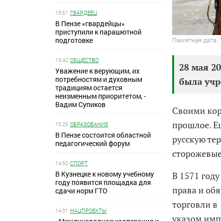
15:51
ГВАРДЕЕЦ
В Пензе «гвардейцы»
приступили к парашютной
подготовке
Памятная дата. 
15:40
ОБЩЕСТВО
28 мая 2
Уважение к верующим, их
потребностям и духовным
была учр
традициям остается
неизменным приоритетом, -
Вадим Супиков
Своими кор
прошлое. Ещ
15:25
ОБРАЗОВАНИЕ
В Пензе состоится областной
русскую те
педагогический форум
сторожевые
14:50
СПОРТ
В Кузнецке к новому учебному
В 1571 год
году появится площадка для
права и об
сдачи норм ГТО
торговли в
14:31
НАЦПРОЕКТЫ
указом имп