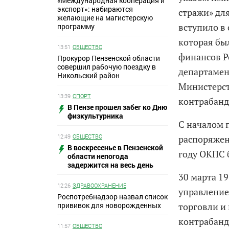
«Международная кооперация и
экспорт»: набираются
стражи» дл
желающие на магистерскую
вступило в
программу
которая бы
13:51
ОБЩЕСТВО
финансов Р
Прокурор Пензенской области
совершил рабочую поездку в
департамен
Никольский район
Министерст
13:39
СПОРТ
контрабанд
В Пензе прошел забег ко Дню
физкультурника
С началом 
12:49
ОБЩЕСТВО
распоряжен
В воскресенье в Пензенской
году ОКПС 
области непогода
задержится на весь день
30 марта 1
12:26
ЗДРАВООХРАНЕНИЕ
управление
Роспотребнадзор назвал список
прививок для новорожденных
торговли и
контрабанд
11:57
ОБЩЕСТВО