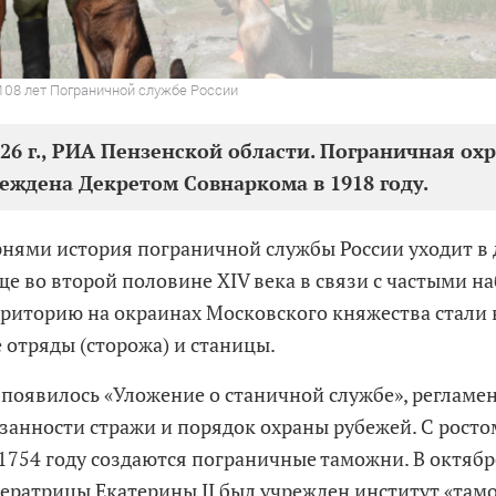
108 лет Пограничной службе России
026 г., РИА Пензенской области. Пограничная о
еждена Декретом Совнаркома в 1918 году.
нями история пограничной службы России уходит в 
е во второй половине XIV века в связи с частыми на
рриторию на окраинах Московского княжества стали
 отряды (сторожа) и станицы.
у появилось «Уложение о станичной службе», реглам
язанности стражи и порядок охраны рубежей. С рост
 1754 году создаются пограничные таможни. В октябр
ератрицы Екатерины II был учрежден институт «там