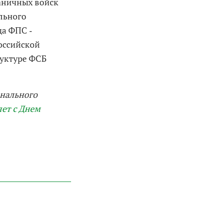
аничных войск
льного
да ФПС ‑
оссийской
руктуре ФСБ
онального
ет с Днем