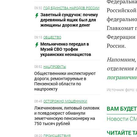
Федеральна
09:32
ГОД ЕДИНСТВА НАРОДОВ РОССИИ
Российской
Заветный сундучок: почему
федерально
деревянный ящик был для
женщины дороже денег
Главкомат 
Федерации (
09:15
ОБЩЕСТВО
Мельниченко передал в
России.
Музей СВО трофеи
украинских неонацистов
Напомним, 
08:52
НАЦПРОЕКТЫ
отделения 
Общественники инспектируют
пограничн
дороги, ремонтируемые в
Пензенской области по
нацпроекту
Источник фото: 
08:45
ОСТОРОЖНО, МОШЕННИКИ
Лжечиновник, липовый силовик
ВАМ БУДЕТ
и псевдоюрист обманули
Новости С
земетчинскую пенсионерку на
750 тысяч рублей
ЧИТАЙТЕ 
08:20
ПРОИСШЕСТВИЯ