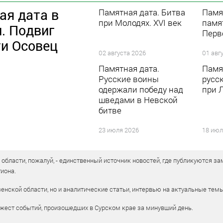
ая дата в
Памятная дата. Битва
Памя
при Молодях. XVI век
памя
. Подвиг
Перв
ти Осовец
02 августа 2026
01 авг
Памятная дата.
Памя
Русские воины
русс
одержали победу над
при 
шведами в Невской
битве
23 июля 2026
18 июл
бласти, пожалуй, - единственный источник новостей, где публикуются зам
иона.
енской области, но и аналитические статьи, интервью на актуальные тем
жест событий, произошедших в Сурском крае за минувший день.