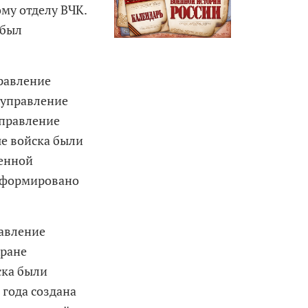
му отделу ВЧК.
 был
равление
 управление
управление
ые войска были
венной
 сформировано
равление
хране
ска были
 года создана