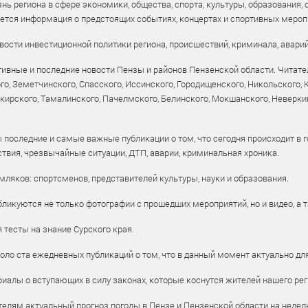
ь региона в сфере экономики, общества, спорта, культуры, образования, 
уется информация о предстоящих событиях, концертах и спортивных мероп
ости инвестиционной политики региона, происшествий, криминала, аварий
ивные и последние новости Пензы и районов Пензенской области. Читател
го, Земетчинского, Спасского, Иссинского, Городищенского, Никольского,
рского, Тамалинского, Пачелмского, Белинского, Мокшанского, Неверкин
 последние и самые важные публикации о том, что сегодня происходит в г
твия, чрезвычайные ситуации, ДТП, аварии, криминальная хроника.
ляков: спортсменов, представителей культуры, науки и образования.
ликуются не только фотографии с прошедших мероприятий, но и видео, а 
тесты на знание Сурского края.
оло ста ежедневных публикаций о том, что в данный момент актуально для
алы о вступающих в силу законах, которые коснутся жителей нашего рег
елям актуальный прогноз погоды в Пензе и Пензенской области на недел