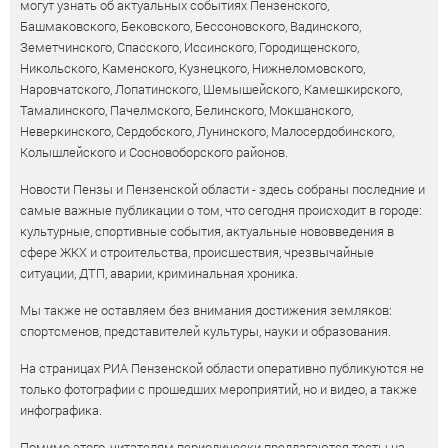
могут узнать об актуальных событиях Пензенского,
Башмаковского, Бековского, Бессоновского, Вадинского,
Земетчинского, Спасского, Иссинского, Городищенского,
Никольского, Каменского, Кузнецкого, Нижнеломовского,
Наровчатского, Лопатинского, Шемышейского, Камешкирского,
Тамалинского, Пачелмского, Белинского, Мокшанского,
Неверкинского, Сердобского, Лунинского, Малосердобинского,
Колышлейского и Сосновоборского районов.
Новости Пензы и Пензенской области - здесь собраны последние и
самые важные публикации о том, что сегодня происходит в городе:
культурные, спортивные события, актуальные нововведения в
сфере ЖКХ и строительства, происшествия, чрезвычайные
ситуации, ДТП, аварии, криминальная хроника.
Мы также не оставляем без внимания достижения земляков:
спортсменов, представителей культуры, науки и образования.
На страницах РИА Пензенской области оперативно публикуются не
только фотографии с прошедших мероприятий, но и видео, а также
инфографика.
Помимо этого, читателям периодически предлагаются тесты на