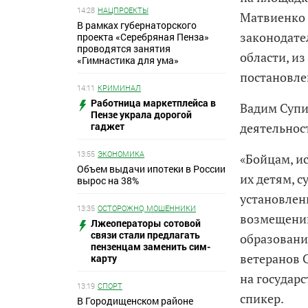
14:28
НАЦПРОЕКТЫ
Матвиенко 
В рамках губернаторского
законодате
проекта «Серебряная Пенза»
проводятся занятия
области, из
«Гимнастика для ума»
постановле
14:11
КРИМИНАЛ
Работница маркетплейса в
Вадим Супи
Пензе украла дорогой
гаджет
деятельнос
13:55
ЭКОНОМИКА
«Бойцам, и
Объем выдачи ипотеки в России
их детям, 
вырос на 38%
установлен
13:35
ОСТОРОЖНО, МОШЕННИКИ
возмещению
Лжеоператоры сотовой
связи стали предлагать
образовани
пензенцам заменить сим-
ветеранов 
карту
на государ
13:19
СПОРТ
спикер.
В Городищенском районе