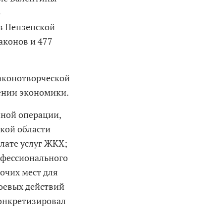
о
ов Пензенской
аконов и 477
законотворческой
ении экономики.
нной операции,
ской области
лате услуг ЖКХ;
офессионального
бочих мест для
боевых действий
конкретизировал