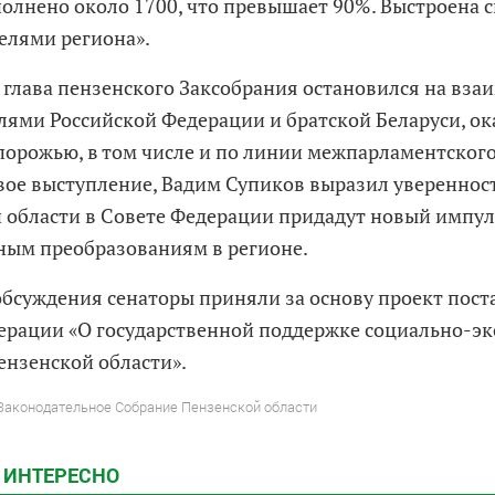
полнено около 1700, что превышает 90%. Выстроена 
телями региона».
, глава пензенского Заксобрания остановился на вза
лями Российской Федерации и братской Беларуси, о
орожью, в том числе и по линии межпарламентского
вое выступление, Вадим Супиков выразил уверенност
 области в Совете Федерации придадут новый импул
ным преобразованиям в регионе.
обсуждения сенаторы приняли за основу проект пос
ерации «О государственной поддержке социально-э
ензенской области».
 Законодательное Собрание Пензенской области
 ИНТЕРЕСНО