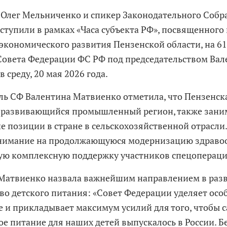
 Олег Мельниченко и спикер Законодательного Соб
ступили в рамках «Часа субъекта РФ», посвященного
экономического развития Пензенской области, на 6
Совета Федерации ФС РФ под председательством Ва
 среду, 20 мая 2026 года.
ль СФ Валентина Матвиенко отметила, что Пензенска
 развивающийся промышленный регион, также зан
 позиции в стране в сельскохозяйственной отрасли
нимание на продолжающуюся модернизацию здраво
ю комплексную поддержку участников спецопераци
Матвиенко назвала важнейшим направлением в раз
во детского питания: «Совет Федерации уделяет ос
е и прикладывает максимум усилий для того, чтобы 
ое питание для наших детей выпускалось в России. Б