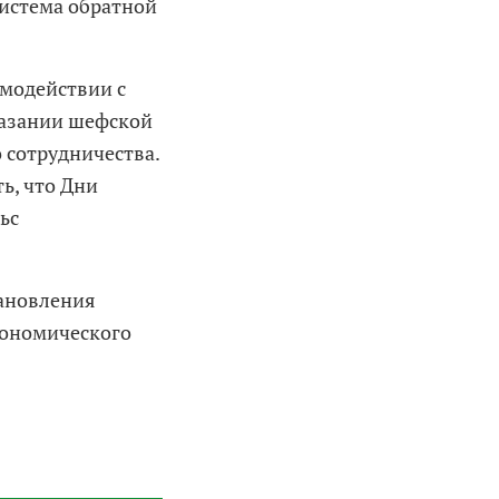
система обратной
имодействии с
казании шефской
 сотрудничества.
ь, что Дни
ьс
тановления
кономического