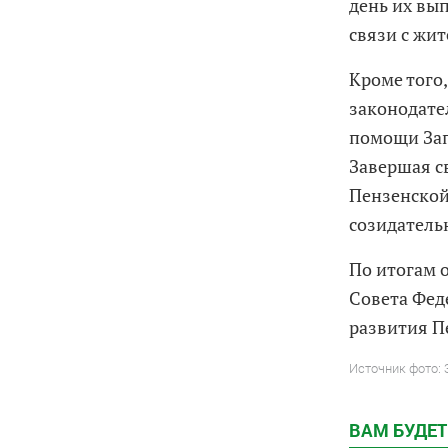
день их вы
связи с жи
Кроме того
законодате
помощи Зап
Завершая с
Пензенской
созидатель
По итогам 
Совета Фед
развития П
Источник фото:
ВАМ БУДЕТ