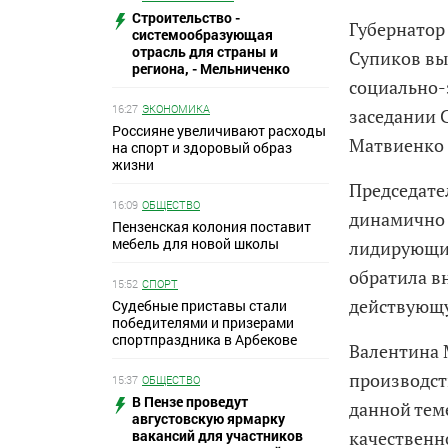
Строительство -
Губернатор
системообразующая
отрасль для страны и
Супиков вы
региона, - Мельниченко
социально-
16:27
ЭКОНОМИКА
заседании 
Россияне увеличивают расходы
Матвиенко в
на спорт и здоровый образ
жизни
Председате
16:09
ОБЩЕСТВО
динамично
Пензенская колония поставит
мебель для новой школы
лидирующие
обратила в
15:52
СПОРТ
действующу
Судебные приставы стали
победителями и призерами
спортпраздника в Арбекове
Валентина 
производст
15:37
ОБЩЕСТВО
В Пензе проведут
данной тем
августовскую ярмарку
вакансий для участников
качественн