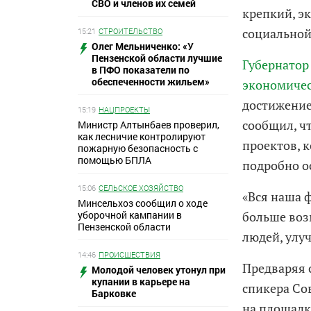
СВО и членов их семей
крепкий, э
социальной
15:21
СТРОИТЕЛЬСТВО
Олег Мельниченко: «У
Пензенской области лучшие
Губернатор
в ПФО показатели по
обеспеченности жильем»
экономичес
достижение
15:19
НАЦПРОЕКТЫ
сообщил, ч
Министр Алтынбаев проверил,
как лесничие контролируют
проектов, 
пожарную безопасность с
помощью БПЛА
подробно о
15:06
СЕЛЬСКОЕ ХОЗЯЙСТВО
«Вся наша 
Минсельхоз сообщил о ходе
уборочной кампании в
больше воз
Пензенской области
людей, улу
14:46
ПРОИСШЕСТВИЯ
Предваряя 
Молодой человек утонул при
купании в карьере на
спикера Со
Барковке
на площадк