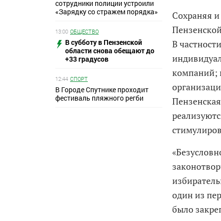
сотрудники полиции устроили
«Зарядку со стражем порядка»
Сохраняя и
Пензенской
13:00
ОБЩЕСТВО
В субботу в Пензенской
В частност
области снова обещают до
индивидуал
+33 градусов
компаний; 
12:44
СПОРТ
организаци
В Городе Спутнике проходит
фестиваль пляжного регби
Пензенская
реализуютс
стимулиров
«Безусловн
законотвор
избирательн
один из пе
было закре