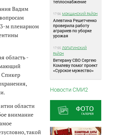
теплоснабжение
рания Вадим
17:56
МОКШАНСКИЙ РАЙОН
 вопросам
Алевтина Решетченко
проверила работу
13-м пленарном
аграриев по уборке
лентины
урожая
17:55
ЛОПАТИНСКИЙ
РАЙОН
я область -
Ветерану СВО Сергею
Комлеву помог проект
имающий
«Сурское мужество»
. Спикер
охранения,
Новости СМИ2
и.
витии области
обое внимание
самое
езусловно, такой