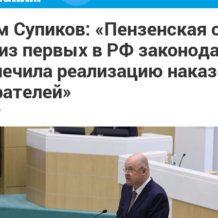
м Супиков: «Пензенская 
 из первых в РФ законод
печила реализацию нака
рателей»
7