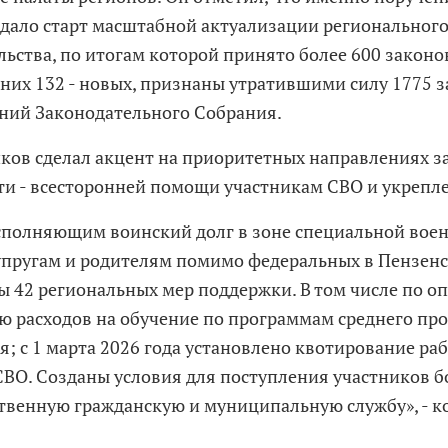
дало старт масштабной актуализации региональног
льства, по итогам которой принято более 600 закон
 них 132 - новых, признаны утратившими силу 1775 з
ний Законодательного Собрания.
ков сделал акцент на приоритетных направлениях 
ти - всесторонней помощи участникам СВО и укрепл
сполняющим воинский долг в зоне специальной вое
супругам и родителям помимо федеральных в Пензен
ы 42 региональных мер поддержки. В том числе по оп
 расходов на обучение по программам среднего пр
я; с 1 марта 2026 года установлено квотирование ра
СВО. Созданы условия для поступления участников 
ственную гражданскую и муниципальную службу», - 