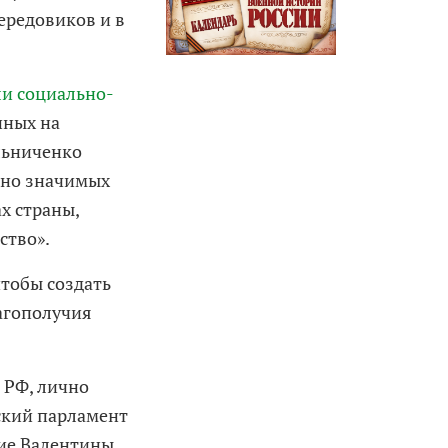
ередовиков и в
ли социально-
нных на
льниченко
льно значимых
х страны,
ство».
чтобы создать
агополучия
 РФ, лично
ский парламент
ние Валентины