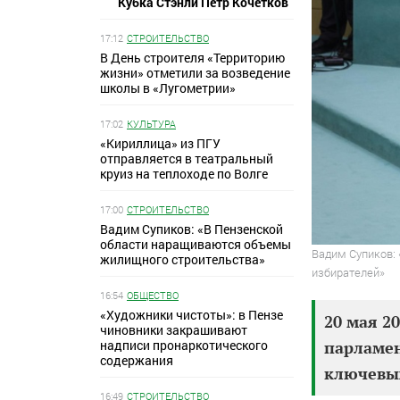
Кубка Стэнли Петр Кочетков
17:12
СТРОИТЕЛЬСТВО
В День строителя «Территорию
жизни» отметили за возведение
школы в «Лугометрии»
17:02
КУЛЬТУРА
«Кириллица» из ПГУ
отправляется в театральный
круиз на теплоходе по Волге
17:00
СТРОИТЕЛЬСТВО
Вадим Супиков: «В Пензенской
области наращиваются объемы
Вадим Супиков:
жилищного строительства»
избирателей»
16:54
ОБЩЕСТВО
«Художники чистоты»: в Пензе
20 мая 2
чиновники закрашивают
надписи пронаркотического
парламе
содержания
ключевых
16:49
СТРОИТЕЛЬСТВО