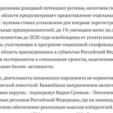
 развивая доходный потенциал региона, налоговая 
 области предусматривает предоставление отдельны
и: нулевая ставка установлена для впервые зарегист
ьных предпринимателей; до 1% уменьшен налог на д
полностью до 2028 года освобождены от уплаты нал
и, участвующие в программе социальной газификаци
 область присоединилась к субъектам Российской Фе
я эксперименты и специальные проекты, нацеленны
ание бизнес-активности.
о, деятельность пензенского парламента не огранич
ческой повесткой. Важнейшим направлением являет
ых округах, - подчеркнул Вадим Супиков. - Пензенск
рвых регионов Российской Федерации, где на законо
плено обеспечение реализации наказов избирателей