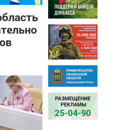
область
ательно
зов