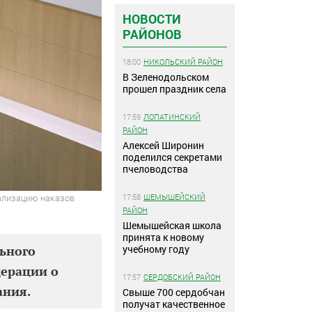
НОВОСТИ
РАЙОНОВ
18:00
НИКОЛЬСКИЙ РАЙОН
В Зеленодольском
прошел праздник села
17:59
ЛОПАТИНСКИЙ
РАЙОН
Алексей Широнин
поделился секретами
пчеловодства
17:58
ШЕМЫШЕЙСКИЙ
еализацию наказов
РАЙОН
Шемышейская школа
принята к новому
учебному году
льного
ерации о
17:57
СЕРДОБСКИЙ РАЙОН
ания.
Свыше 700 сердобчан
получат качественное