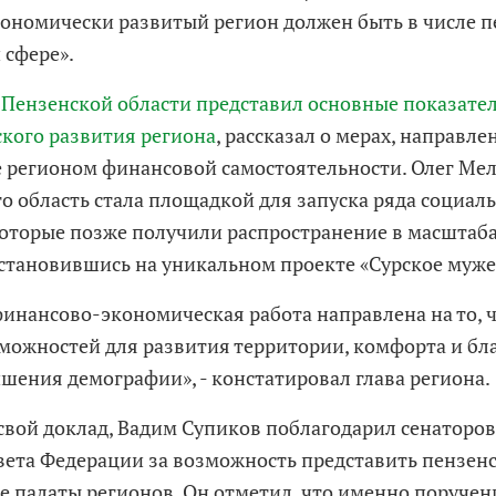
кономически развитый регион должен быть в числе п
 сфере».
 Пензенской области представил основные показате
кого развития региона
, рассказал о мерах, направле
 регионом финансовой самостоятельности. Олег Ме
то область стала площадкой для запуска ряда социа
которые позже получили распространение в масштаба
становившись на уникальном проекте «Сурское муже
финансово-экономическая работа направлена на то, 
можностей для развития территории, комфорта и бл
чшения демографии», - констатировал глава региона.
свой доклад, Вадим Супиков поблагодарил сенаторов
вета Федерации за возможность представить пензен
е палаты регионов. Он отметил, что именно поруче