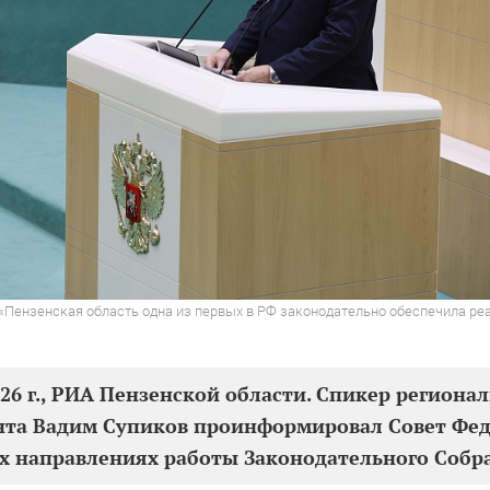
 «Пензенская область одна из первых в РФ законодательно обеспечила р
026 г., РИА Пензенской области. Спикер региона
нта Вадим Супиков проинформировал Совет Фед
 направлениях работы Законодательного Собр