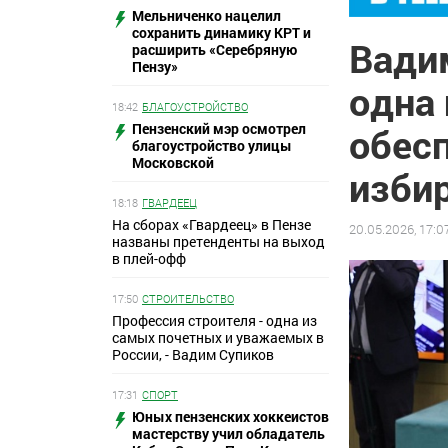
Мельниченко нацелил
сохранить динамику КРТ и
Вади
расширить «Серебряную
Пензу»
одна
18:42
БЛАГОУСТРОЙСТВО
Пензенский мэр осмотрел
обес
благоустройство улицы
Московской
изби
18:18
ГВАРДЕЕЦ
На сборах «Гвардеец» в Пензе
20.05.2026, 17:0
названы претенденты на выход
в плей-офф
17:50
СТРОИТЕЛЬСТВО
Профессия строителя - одна из
самых почетных и уважаемых в
России, - Вадим Супиков
17:31
СПОРТ
Юных пензенских хоккеистов
мастерству учил обладатель