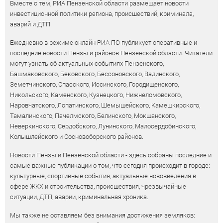
Вместе с тем, РИА Пензенской области размещает новости
инвестиционной политики региона, происшествий, криминала,
аварий и ДТП.
Ежедневно в режиме онлайн РИА ПО публикует оперативные и
последние новости Пензы и районов Пензенской области. Читатели
могут узнать об актуальных событиях Пензенского,
Башмаковского, Бековского, Бессоновского, Вадинского,
Земетчинского, Спасского, Иссинского, Городищенского,
Никольского, Каменского, Кузнецкого, Нижнеломовского,
Наровчатского, Лопатинского, Шемышейского, Камешкирского,
Тамалинского, Пачелмского, Белинского, Мокшанского,
Неверкинского, Сердобского, Лунинского, Малосердобинского,
Колышлейского и Сосновоборского районов.
Новости Пензы и Пензенской области - здесь собраны последние и
самые важные публикации о том, что сегодня происходит в городе:
культурные, спортивные события, актуальные нововведения в
сфере ЖКХ и строительства, происшествия, чрезвычайные
ситуации, ДТП, аварии, криминальная хроника.
Мы также не оставляем без внимания достижения земляков: