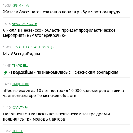
15:38
КРИМИНАЛ
Жители Засечного незаконно ловили рыбу в частном пруду
15:18
БЕЗОПАСНОСТЬ
6 июля в Пензенской области пройдет профилактическое
мероприятие «Автоперевозчик»
15:03
ГУМАНИТАРНАЯ ПОМОЩЬ
Мы #ВсегдаРядом
14:45
ГВАРДЕЕЦ
«Гвардейцы» познакомились с Пензенским зоопарком
14:29
ОБЩЕСТВО
«Ростелеком» за 10 лет построил 10 000 километров оптики в
частном секторе Пензенской области
14:10
КУЛЬТУРА
Пополнение в коллективе: в пензенском театре драмы
появились три молодых актера
13:52
СПОРТ