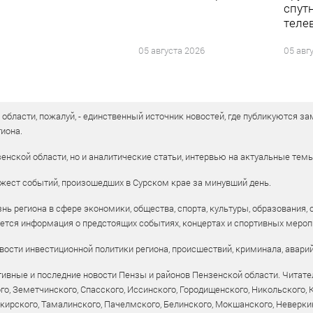
спут
теле
05 августа 2026
05 авг
бласти, пожалуй, - единственный источник новостей, где публикуются зам
иона.
енской области, но и аналитические статьи, интервью на актуальные тем
жест событий, произошедших в Сурском крае за минувший день.
ь региона в сфере экономики, общества, спорта, культуры, образования, 
уется информация о предстоящих событиях, концертах и спортивных мероп
ости инвестиционной политики региона, происшествий, криминала, аварий
ивные и последние новости Пензы и районов Пензенской области. Читател
го, Земетчинского, Спасского, Иссинского, Городищенского, Никольского,
рского, Тамалинского, Пачелмского, Белинского, Мокшанского, Неверкин