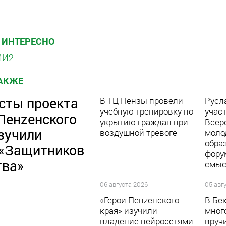
 ИНТЕРЕСНО
МИ2
ТАКЖЕ
сты проекта
В ТЦ Пензы провели
Русл
учебную тренировку по
участ
Пенzенского
укрытию граждан при
Всер
зучили
воздушной тревоге
моло
обра
 «Защитников
фору
тва»
смыс
06 августа 2026
05 авг
«Герои Пенzенского
В Бе
края» изучили
мног
владение нейросетями
вруч