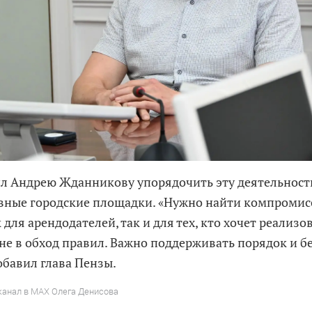
л Андрею Жданникову упорядочить эту деятельность
вные городские площадки. «Нужно найти компромисс
к для арендодателей, так и для тех, кто хочет реализ
 не в обход правил. Важно поддерживать порядок и б
добавил глава Пензы.
канал в MAX Олега Денисова