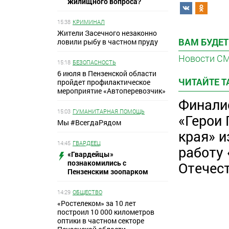
жилищного вопроса?
15:38
КРИМИНАЛ
Жители Засечного незаконно
ВАМ БУДЕТ
ловили рыбу в частном пруду
Новости С
15:18
БЕЗОПАСНОСТЬ
6 июля в Пензенской области
ЧИТАЙТЕ 
пройдет профилактическое
мероприятие «Автоперевозчик»
Финали
15:03
ГУМАНИТАРНАЯ ПОМОЩЬ
«Герои 
Мы #ВсегдаРядом
края» и
14:45
ГВАРДЕЕЦ
работу
«Гвардейцы»
познакомились с
Отечес
Пензенским зоопарком
14:29
ОБЩЕСТВО
«Ростелеком» за 10 лет
построил 10 000 километров
оптики в частном секторе