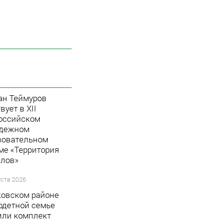
ан Теймуров
вует в XII
оссийском
дежном
зовательном
ме «Территория
лов»
уста 2026
ковском районе
одетной семье
или комплект