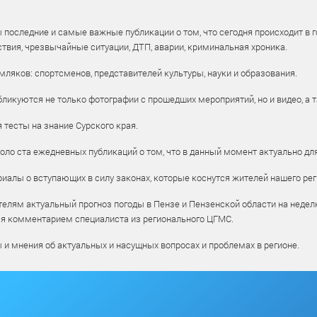
 последние и самые важные публикации о том, что сегодня происходит в г
твия, чрезвычайные ситуации, ДТП, аварии, криминальная хроника.
ляков: спортсменов, представителей культуры, науки и образования.
ликуются не только фотографии с прошедших мероприятий, но и видео, а 
тесты на знание Сурского края.
оло ста ежедневных публикаций о том, что в данный момент актуально для
алы о вступающих в силу законах, которые коснутся жителей нашего рег
елям актуальный прогноз погоды в Пензе и Пензенской области на недел
ся комментарием специалиста из регионального ЦГМС.
ы и мнения об актуальных и насущных вопросах и проблемах в регионе.