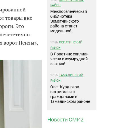
РАЙОН
нированной
Межпоселенческая
библиотека
ют товары вне
Земетчинского
ороги. Это
района станет
модельной
неэстетично.
х ворот Пензы», -
17:56
ЛОПАТИНСКИЙ
РАЙОН
В Лопатине спилили
ясени с изумрудной
златкой
17:55
ТАМАЛИНСКИЙ
РАЙОН
Олег Курдюков
встретился с
гражданами в
Тамалинском районе
Новости СМИ2