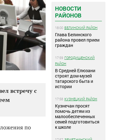
НОВОСТИ
РАЙОНОВ
18:00
БЕЛИНСКИЙ РАЙОН
Глава Белинского
района провел прием
граждан
17:59
ГОРОДИЩЕНСКИЙ
РАЙОН
В Средней Елюзани
строят дом-музей
татарского быта и
истории
вел встречу с
реем
17:58
КУЗНЕЦКИЙ РАЙОН
Кузнечан просят
помочь детям из
малообеспеченных
семей подготовиться
дложения по
к школе
17:57
ЗЕМЕТЧИНСКИЙ