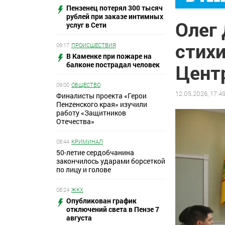
Пензенец потерял 300 тысяч
рублей при заказе интимных
Олег
услуг в Сети
стихи
09:17
ПРОИСШЕСТВИЯ
В Каменке при пожаре на
балконе пострадал человек
Цент
09:00
ОБЩЕСТВО
12.05.2026, 17:4
Финалисты проекта «Герои
Пенzенского края» изучили
работу «Защитников
Отечества»
08:44
КРИМИНАЛ
50-летие сердобчанина
закончилось ударами борсеткой
по лицу и голове
08:24
ЖКХ
Опубликован график
отключений света в Пензе 7
августа