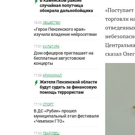
В Каменском районе
случайная попутчица
«Поступает
обокрала дальнобойщика
торговли н
18:09
ОБЩЕСТВО
отведенных
«Герои Пенzенского края»
изучили владение нейросетями
небезопасн
Центральная
17:51
КУЛЬТУРА
Дом офицеров приглашает на
сказал Олег
бесплатные августовские
концерты
17:36
КРИМИНАЛ
Жителя Пензенской области
будут судить за финансовую
помощь террористам
17:19
СПОРТ
В ДС «Рубин» прошел
муниципальный этап фестиваля
«Чемпион ГТО»
17:00
ГВАРДЕЕЦ