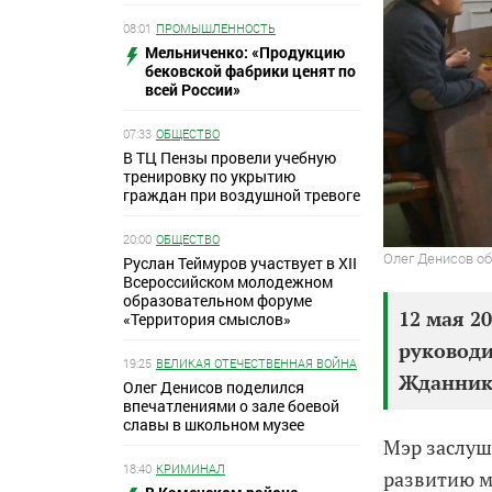
08:01
ПРОМЫШЛЕННОСТЬ
Мельниченко: «Продукцию
бековской фабрики ценят по
всей России»
07:33
ОБЩЕСТВО
В ТЦ Пензы провели учебную
тренировку по укрытию
граждан при воздушной тревоге
20:00
ОБЩЕСТВО
Олег Денисов об
Руслан Теймуров участвует в XII
Всероссийском молодежном
образовательном форуме
12 мая 2
«Территория смыслов»
руководи
19:25
ВЕЛИКАЯ ОТЕЧЕСТВЕННАЯ ВОЙНА
Жданник
Олег Денисов поделился
впечатлениями о зале боевой
славы в школьном музее
Мэр заслуш
18:40
КРИМИНАЛ
развитию 