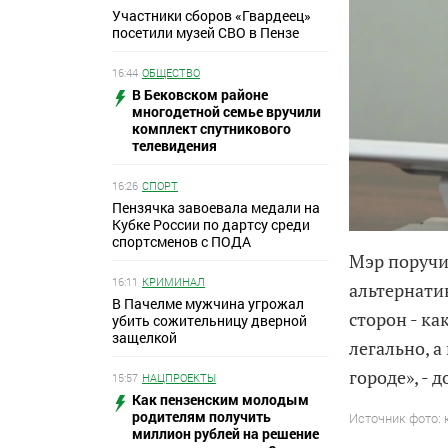
Участники сборов «Гвардеец»
посетили музей СВО в Пензе
16:44
ОБЩЕСТВО
В Бековском районе
многодетной семье вручили
комплект спутникового
телевидения
16:26
СПОРТ
Пензячка завоевала медали на
Кубке России по дартсу среди
спортсменов с ПОДА
Мэр поручи
16:11
КРИМИНАЛ
альтернати
В Пачелме мужчина угрожал
сторон - ка
убить сожительницу дверной
защелкой
легально, а
городе», - 
15:57
НАЦПРОЕКТЫ
Как пензенским молодым
родителям получить
Источник фото: 
миллион рублей на решение