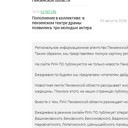
Пензенской области
14:10
КУЛЬТУРА
Пополнение в коллективе: в
06 августа 2026
пензенском театре драмы
появились три молодых актера
Региональное информационное агентство Пензенской о
Таким образом, мы представляем полную картину рег
На сайте РИА ПО публикуются не только новости Пенз
Ежедневно по будням мы предлагаем читателям дайд
Новостная лента Пензенской области раскрывает жизн
медицины. Помимо этого, на наших страницах публик
Вместе с тем, РИА Пензенской области размещает нов
Ежедневно в режиме онлайн РИА ПО публикует операт
Башмаковского, Бековского, Бессоновского, Вадинско
Наровчатского, Лопатинского, Шемышейского, Камешки