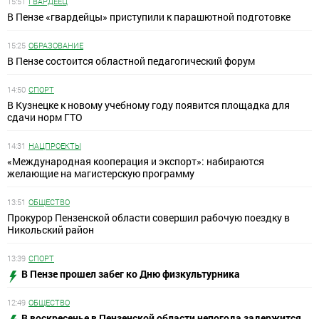
15:51
ГВАРДЕЕЦ
В Пензе «гвардейцы» приступили к парашютной подготовке
15:25
ОБРАЗОВАНИЕ
В Пензе состоится областной педагогический форум
14:50
СПОРТ
В Кузнецке к новому учебному году появится площадка для
сдачи норм ГТО
14:31
НАЦПРОЕКТЫ
«Международная кооперация и экспорт»: набираются
желающие на магистерскую программу
13:51
ОБЩЕСТВО
Прокурор Пензенской области совершил рабочую поездку в
Никольский район
13:39
СПОРТ
В Пензе прошел забег ко Дню физкультурника
12:49
ОБЩЕСТВО
В воскресенье в Пензенской области непогода задержится