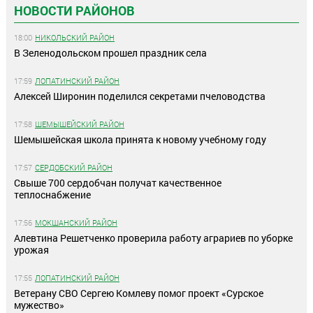
НОВОСТИ РАЙОНОВ
18:00
НИКОЛЬСКИЙ РАЙОН
В Зеленодольском прошел праздник села
17:59
ЛОПАТИНСКИЙ РАЙОН
Алексей Широнин поделился секретами пчеловодства
17:58
ШЕМЫШЕЙСКИЙ РАЙОН
Шемышейская школа принята к новому учебному году
17:57
СЕРДОБСКИЙ РАЙОН
Свыше 700 сердобчан получат качественное
теплоснабжение
17:56
МОКШАНСКИЙ РАЙОН
Алевтина Решетченко проверила работу аграриев по уборке
урожая
17:55
ЛОПАТИНСКИЙ РАЙОН
Ветерану СВО Сергею Комлеву помог проект «Сурское
мужество»