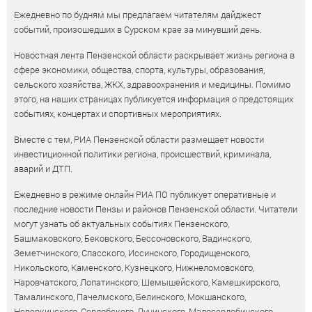
Ежедневно по будням мы предлагаем читателям дайджест
событий, произошедших в Сурском крае за минувший день.
Новостная лента Пензенской области раскрывает жизнь региона в
сфере экономики, общества, спорта, культуры, образования,
сельского хозяйства, ЖКХ, здравоохранения и медицины. Помимо
этого, на наших страницах публикуется информация о предстоящих
событиях, концертах и спортивных мероприятиях.
Вместе с тем, РИА Пензенской области размещает новости
инвестиционной политики региона, происшествий, криминала,
аварий и ДТП.
Ежедневно в режиме онлайн РИА ПО публикует оперативные и
последние новости Пензы и районов Пензенской области. Читатели
могут узнать об актуальных событиях Пензенского,
Башмаковского, Бековского, Бессоновского, Вадинского,
Земетчинского, Спасского, Иссинского, Городищенского,
Никольского, Каменского, Кузнецкого, Нижнеломовского,
Наровчатского, Лопатинского, Шемышейского, Камешкирского,
Тамалинского, Пачелмского, Белинского, Мокшанского,
Неверкинского, Сердобского, Лунинского, Малосердобинского,