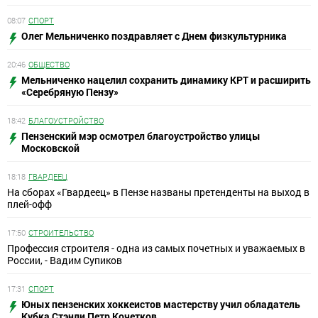
08:07
СПОРТ
Олег Мельниченко поздравляет с Днем физкультурника
20:46
ОБЩЕСТВО
Мельниченко нацелил сохранить динамику КРТ и расширить
«Серебряную Пензу»
18:42
БЛАГОУСТРОЙСТВО
Пензенский мэр осмотрел благоустройство улицы
Московской
18:18
ГВАРДЕЕЦ
На сборах «Гвардеец» в Пензе названы претенденты на выход в
плей-офф
17:50
СТРОИТЕЛЬСТВО
Профессия строителя - одна из самых почетных и уважаемых в
России, - Вадим Супиков
17:31
СПОРТ
Юных пензенских хоккеистов мастерству учил обладатель
Кубка Стэнли Петр Кочетков