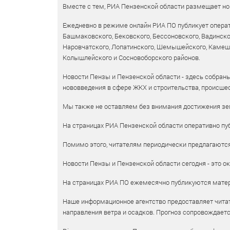
Вместе с тем, РИА Пензенской области размещает нов
Ежедневно в режиме онлайн РИА ПО публикует операт
Башмаковского, Бековского, Бессоновского, Вадинско
Наровчатского, Лопатинского, Шемышейского, Камешки
Колышлейского и Сосновоборского районов.
Новости Пензы и Пензенской области - здесь собраны
нововведения в сфере ЖКХ и строительства, происшес
Мы также не оставляем без внимания достижения зем
На страницах РИА Пензенской области оперативно пуб
Помимо этого, читателям периодически предлагаются 
Новости Пензы и Пензенской области сегодня - это ок
На страницах РИА ПО ежемесячно публикуются матери
Наше информационное агентство предоставляет читат
направления ветра и осадков. Прогноз сопровождает