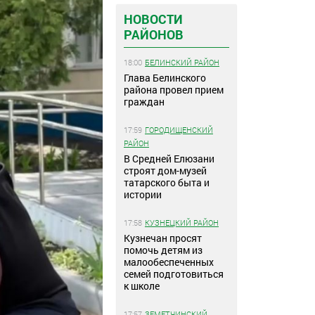
НОВОСТИ
РАЙОНОВ
18:00
БЕЛИНСКИЙ РАЙОН
Глава Белинского
района провел прием
граждан
17:59
ГОРОДИЩЕНСКИЙ
РАЙОН
В Средней Елюзани
строят дом-музей
татарского быта и
истории
17:58
КУЗНЕЦКИЙ РАЙОН
Кузнечан просят
помочь детям из
малообеспеченных
семей подготовиться
к школе
17:57
ЗЕМЕТЧИНСКИЙ