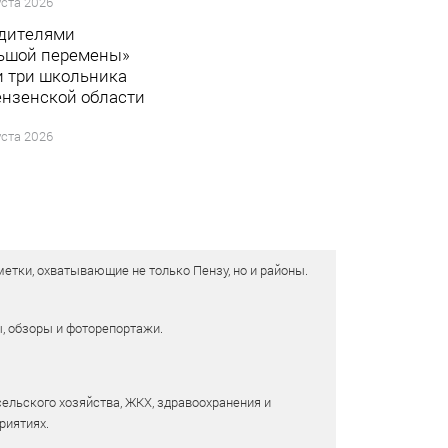
уста 2026
дителями
ьшой перемены»
и три школьника
ензенской области
уста 2026
етки, охватывающие не только Пензу, но и районы.
ы, обзоры и фоторепортажи.
сельского хозяйства, ЖКХ, здравоохранения и
риятиях.