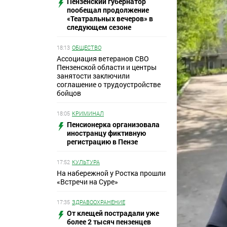
Пензенский губернатор
пообещал продолжение
«Театральных вечеров» в
следующем сезоне
18:13
ОБЩЕСТВО
Ассоциация ветеранов СВО
Пензенской области и центры
занятости заключили
соглашение о трудоустройстве
бойцов
18:05
КРИМИНАЛ
Пенсионерка организовала
иностранцу фиктивную
регистрацию в Пензе
17:52
КУЛЬТУРА
На набережной у Ростка прошли
«Встречи на Суре»
17:35
ЗДРАВООХРАНЕНИЕ
От клещей пострадали уже
более 2 тысяч пензенцев