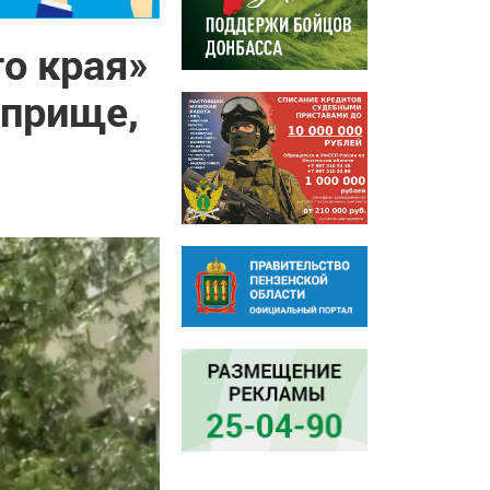
о края»
оприще,