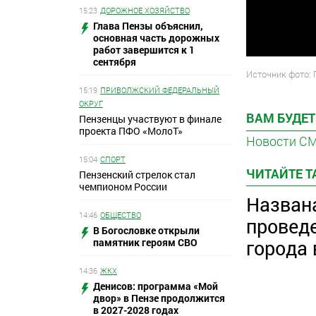
15:23
ДОРОЖНОЕ ХОЗЯЙСТВО
Глава Пензы объяснил,
основная часть дорожных
работ завершится к 1
сентября
Источник фото: 
15:19
ПРИВОЛЖСКИЙ ФЕДЕРАЛЬНЫЙ
ОКРУГ
ВАМ БУДЕТ
Пензенцы участвуют в финале
проекта ПФО «МолоТ»
Новости С
15:04
СПОРТ
ЧИТАЙТЕ 
Пензенский стрелок стал
чемпионом России
Назван
14:46
ОБЩЕСТВО
провед
В Богословке открыли
памятник героям СВО
города 
14:36
ЖКХ
Денисов: программа «Мой
двор» в Пензе продолжится
в 2027-2028 годах