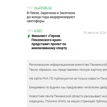
14:27
НАЦПРОЕКТЫ
В Пензе, Заречном и Засечном
до конца года модернизируют
светофоры
14:12
СПОРТ
06 августа 2026
Финалист «Героев
Пенzенского края»
представит проект по
инклюзивному спорту
Региональное информационное агентство Пензенской о
Таким образом, мы представляем полную картину рег
На сайте РИА ПО публикуются не только новости Пенз
Ежедневно по будням мы предлагаем читателям дайд
Новостная лента Пензенской области раскрывает жизн
медицины. Помимо этого, на наших страницах публик