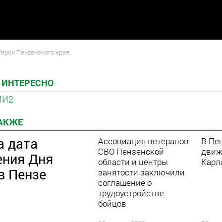
Герои Пенzенского края
 ИНТЕРЕСНО
МИ2
ТАКЖЕ
а дата
Ассоциация ветеранов
В Пе
СВО Пензенской
движ
ения Дня
области и центры
Карл
в Пензе
занятости заключили
соглашение о
трудоустройстве
бойцов