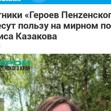
ники «Героев Пенzенског
есут пользу на мирном п
иса Казакова
8