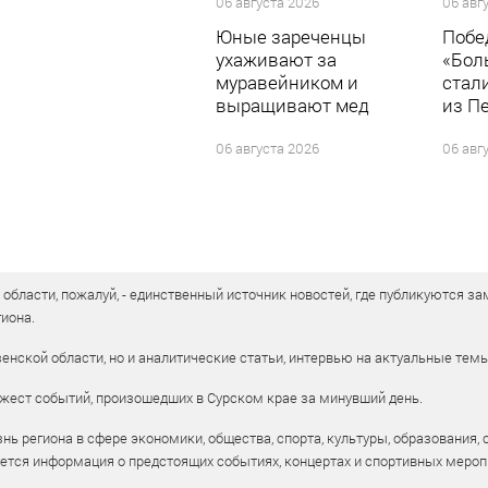
06 августа 2026
06 авг
Юные зареченцы
Побе
ухаживают за
«Бол
муравейником и
стал
выращивают мед
из П
06 августа 2026
06 авг
бласти, пожалуй, - единственный источник новостей, где публикуются зам
иона.
енской области, но и аналитические статьи, интервью на актуальные тем
жест событий, произошедших в Сурском крае за минувший день.
ь региона в сфере экономики, общества, спорта, культуры, образования, 
уется информация о предстоящих событиях, концертах и спортивных мероп