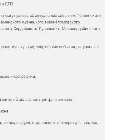
 и ДТП.
и могут узнать об актуальных событиях Пензенского,
 Каменского, Кузнецкого, Нижнеломовского,
ского, Сердобского, Лунинского, Малосердобинского,
ороде: культурные, спортивные события, актуальные
также инфографика.
 жителей областного центра и региона.
иона.
ю и каждый день с указанием температуры воздуха,