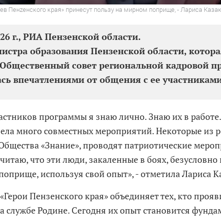
ев Пенzенского края» принесут пользу на мирном поприще, - Лариса Каза
026 г., РИА Пензенской области.
истра образования Пензенской области, котора
 Общественный совет региональной кадровой п
сь впечатлениями от общения с ее участникам
астников программы я знаю лично. Знаю их в работе
вела много совместных мероприятий. Некоторые из 
Общества «Знание», проводят патриотические мероп
читаю, что эти люди, закаленные в боях, безусловно
поприще, используя свой опыт», - отметила Лариса К
«Герои Пензенского края» объединяет тех, кто прояв
на службе Родине. Сегодня их опыт становится фунд