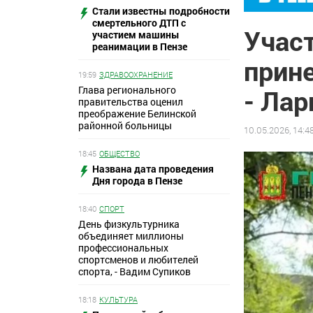
Стали известны подробности
смертельного ДТП с
Участ
участием машины
реанимации в Пензе
прин
19:59
ЗДРАВООХРАНЕНИЕ
Глава регионального
- Лар
правительства оценил
преображение Белинской
районной больницы
10.05.2026, 14:4
18:45
ОБЩЕСТВО
Названа дата проведения
Дня города в Пензе
18:40
СПОРТ
День физкультурника
объединяет миллионы
профессиональных
спортсменов и любителей
спорта, - Вадим Супиков
18:18
КУЛЬТУРА