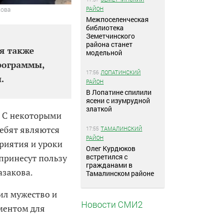
РАЙОН
кова
Межпоселенческая
библиотека
Земетчинского
района станет
я также
модельной
рограммы,
17:56
ЛОПАТИНСКИЙ
и.
РАЙОН
В Лопатине спилили
ясени с изумрудной
златкой
. С некоторыми
ребят являются
17:55
ТАМАЛИНСКИЙ
РАЙОН
риятия и уроки
Олег Курдюков
встретился с
 принесут пользу
гражданами в
азакова.
Тамалинском районе
ил мужество и
Новости СМИ2
аментом для