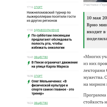
Участники «Геро
17:16
СПОРТ
Нижнеломовский турнир по
лыжероллерам посетили гости
10 мая 2
из других регионов
Врио мин
17:00
ЗДРАВООХРАНЕНИЕ
входит в
По субботам пензенцам
поделила
предлагают обследовать
полость рта, чтобы
избежать онкологии
«Многих уч
16:43
ОБЩЕСТВО
В Пензе ограничат движение
из них про
на улице Карла Маркса
лекторами 
16:36
СПОРТ
мужества. С
Олег Мельниченко: «В
на мирном 
физической культуре и
спорте самое главное - это
тренер»
Программа 
стойкость 
16:24
ОБЩЕСТВО