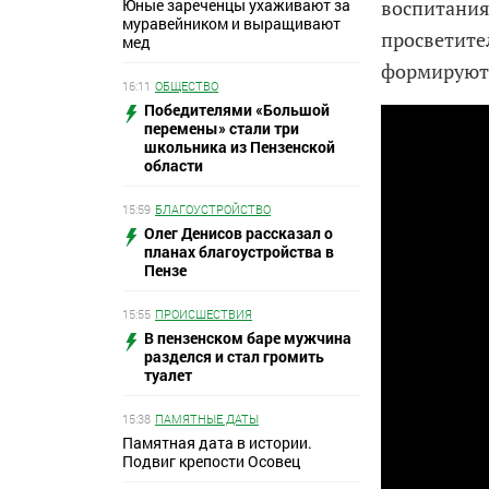
Юные зареченцы ухаживают за
воспитания
муравейником и выращивают
просветите
мед
формируют 
16:11
ОБЩЕСТВО
Победителями «Большой
перемены» стали три
школьника из Пензенской
области
15:59
БЛАГОУСТРОЙСТВО
Олег Денисов рассказал о
планах благоустройства в
Пензе
15:55
ПРОИСШЕСТВИЯ
В пензенском баре мужчина
разделся и стал громить
туалет
15:38
ПАМЯТНЫЕ ДАТЫ
Памятная дата в истории.
Подвиг крепости Осовец