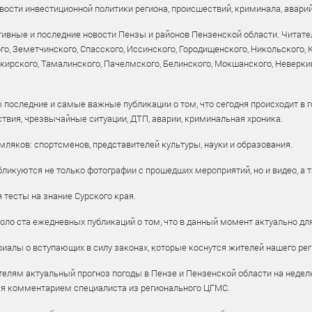
ости инвестиционной политики региона, происшествий, криминала, аварий
ивные и последние новости Пензы и районов Пензенской области. Читател
го, Земетчинского, Спасского, Иссинского, Городищенского, Никольского,
рского, Тамалинского, Пачелмского, Белинского, Мокшанского, Неверкин
 последние и самые важные публикации о том, что сегодня происходит в г
твия, чрезвычайные ситуации, ДТП, аварии, криминальная хроника.
ляков: спортсменов, представителей культуры, науки и образования.
ликуются не только фотографии с прошедших мероприятий, но и видео, а 
тесты на знание Сурского края.
оло ста ежедневных публикаций о том, что в данный момент актуально для
алы о вступающих в силу законах, которые коснутся жителей нашего рег
елям актуальный прогноз погоды в Пензе и Пензенской области на недел
ся комментарием специалиста из регионального ЦГМС.