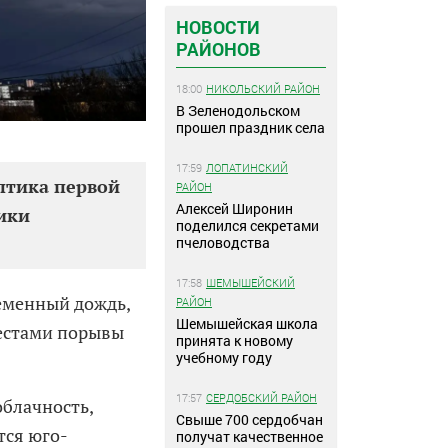
НОВОСТИ
РАЙОНОВ
18:00
НИКОЛЬСКИЙ РАЙОН
В Зеленодольском
прошел праздник села
17:59
ЛОПАТИНСКИЙ
оптика первой
РАЙОН
Алексей Широнин
бики
поделился секретами
пчеловодства
17:58
ШЕМЫШЕЙСКИЙ
еменный дождь,
РАЙОН
Шемышейская школа
местами порывы
принята к новому
учебному году
17:57
СЕРДОБСКИЙ РАЙОН
облачность,
Свыше 700 сердобчан
тся юго-
получат качественное