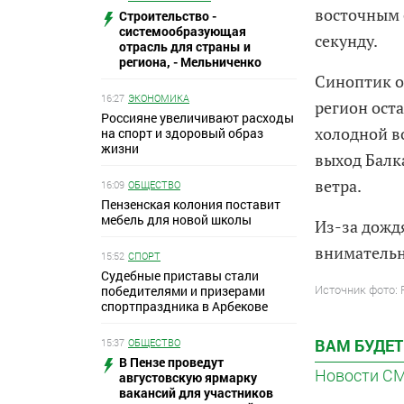
восточным 
Строительство -
системообразующая
секунду.
отрасль для страны и
региона, - Мельниченко
Синоптик о
16:27
ЭКОНОМИКА
регион ост
Россияне увеличивают расходы
холодной в
на спорт и здоровый образ
жизни
выход Балк
ветра.
16:09
ОБЩЕСТВО
Пензенская колония поставит
мебель для новой школы
Из-за дожд
внимательн
15:52
СПОРТ
Судебные приставы стали
Источник фото:
победителями и призерами
спортпраздника в Арбекове
ВАМ БУДЕТ
15:37
ОБЩЕСТВО
В Пензе проведут
Новости С
августовскую ярмарку
вакансий для участников