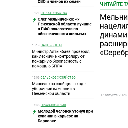
СВО и членов их семей
ЧИТАЙТЕ 
15:21
СТРОИТЕЛЬСТВО
Мельни
Олег Мельниченко: «У
нацели
Пензенской области лучшие
в ПФО показатели по
динами
обеспеченности жильем»
расшир
15:19
НАЦПРОЕКТЫ
«Сереб
Министр Алтынбаев проверил,
как лесничие контролируют
пожарную безопасность с
помощью БПЛА
15:06
СЕЛЬСКОЕ ХОЗЯЙСТВО
Минсельхоз сообщил о ходе
уборочной кампании в
Пензенской области
07 августа 2026
14:46
ПРОИСШЕСТВИЯ
Молодой человек утонул при
купании в карьере на
Барковке