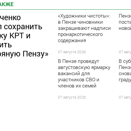
ТАКЖЕ
ченко
«Художники чистоты»:
Пенз
в Пензе чиновники
пост
л сохранить
закрашивают надписи
ново
ку КРТ и
пронаркотического
содержания
ить
ряную Пензу»
07 августа 2026
07 авг
В Пензе проведут
В суб
августовскую ярмарку
Пенз
вакансий для
снов
участников СВО и
град
членов их семей
07 августа 2026
07 авг