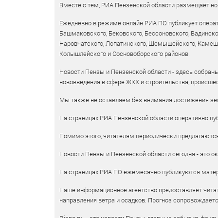
Вместе с тем, РИА Пензенской области размещает нов
Ежедневно в режиме онлайн РИА ПО публикует операт
Башмаковского, Бековского, Бессоновского, Вадинско
Наровчатского, Лопатинского, Шемышейского, Камешки
Колышлейского и Сосновоборского районов.
Новости Пензы и Пензенской области - здесь собраны
нововведения в сфере ЖКХ и строительства, происшес
Мы также не оставляем без внимания достижения зем
На страницах РИА Пензенской области оперативно пуб
Помимо этого, читателям периодически предлагаются 
Новости Пензы и Пензенской области сегодня - это ок
На страницах РИА ПО ежемесячно публикуются матери
Наше информационное агентство предоставляет читат
направления ветра и осадков. Прогноз сопровождает
Riapo.ru – это новости Пензы, главные события, факт