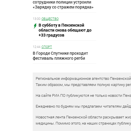
сотрудники полиции устроили
«Зарядку со стражем порядка»
13:00
ОБЩЕСТВО
В субботу в Пензенской
области снова обещают до
+33 градусов
12:44
СПОРТ
В Городе Спутнике проходит
фестиваль пляжного регби
Региональное информационное агентство Пензенской о
Таким образом, мы представляем полную картину рег
На сайте РИА ПО публикуются не только новости Пенз
Ежедневно по будням мы предлагаем читателям дайд
Новостная лента Пензенской области раскрывает жизн
медицины. Помимо этого, на наших страницах публик