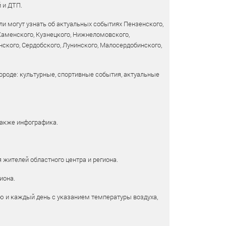
 и ДТП.
и могут узнать об актуальных событиях Пензенского,
 Каменского, Кузнецкого, Нижнеломовского,
ского, Сердобского, Лунинского, Малосердобинского,
ороде: культурные, спортивные события, актуальные
также инфографика.
 жителей областного центра и региона.
иона.
ю и каждый день с указанием температуры воздуха,