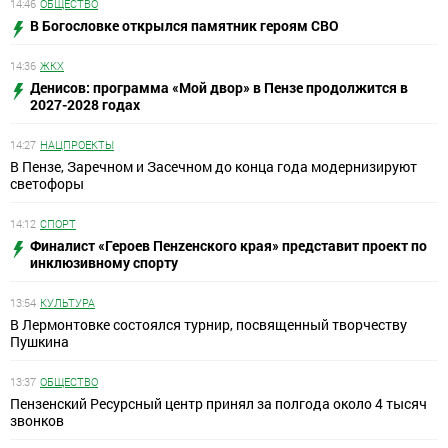
14:46
ОБЩЕСТВО
В Богословке открылся памятник героям СВО
14:36
ЖКХ
Денисов: программа «Мой двор» в Пензе продолжится в
2027-2028 годах
14:27
НАЦПРОЕКТЫ
В Пензе, Заречном и Засечном до конца года модернизируют
светофоры
14:12
СПОРТ
Финалист «Героев Пенzенского края» представит проект по
инклюзивному спорту
13:54
КУЛЬТУРА
В Лермонтовке состоялся турнир, посвященный творчеству
Пушкина
13:37
ОБЩЕСТВО
Пензенский Ресурсный центр принял за полгода около 4 тысяч
звонков