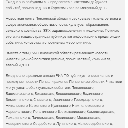
Ежедневно по будням мы предлагаем читателям дайджест
событий, произошедших в Сурском крае за минувший день.
Новостная лента Пензенской области раскрывает жизнь региона в
сфере экономики, общества, спорта, культуры, образования,
сельского хозяйства, ЖКХ, здравоохранения и медицины. Помимо
этого, на наших страницах публикуется информация о предстоящих
событиях, концертах и спортивных мероприятиях.
Вместе с тем, РИА Пензенской области размещает новости
инвестиционной политики региона, происшествий, криминала,
аварий и ДТП.
Ежедневно в режиме онлайн РИА ПО публикует оперативные и
последние новости Пензы и районов Пензенской области. Читатели
могут узнать об актуальных событиях Пензенского,
Башмаковского, Бековского, Бессоновского, Вадинского,
Земетчинского, Спасского, Иссинского, Городищенского,
Никольского, Каменского, Кузнецкого, Нижнеломовского,
Наровчатского, Лопатинского, Шемышейского, Камешкирского,
Тамалинского, Пачелмского, Белинского, Мокшанского,
Неверкинского, Сердобского, Лунинского, Малосердобинского,