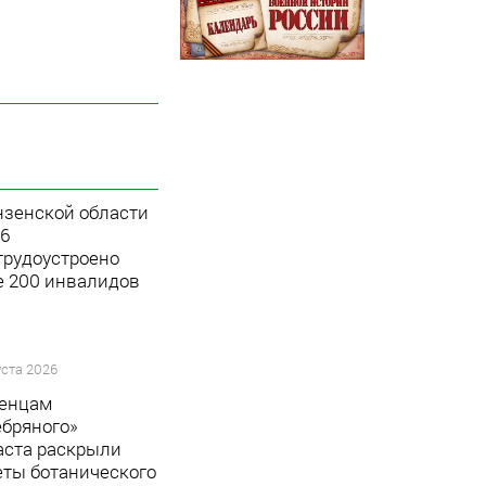
нзенской области
26
 трудоустроено
е 200 инвалидов
уста 2026
енцам
ебряного»
аста раскрыли
еты ботанического