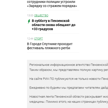
сотрудники полиции устроили
«Зарядку со стражем порядка»
13:00
ОБЩЕСТВО
В субботу в Пензенской
области снова обещают до
+33 градусов
12:44
СПОРТ
В Городе Спутнике проходит
фестиваль пляжного регби
Региональное информационное агентство Пензенской о
Таким образом, мы представляем полную картину рег
На сайте РИА ПО публикуются не только новости Пенз
Ежедневно по будням мы предлагаем читателям дайд
Новостная лента Пензенской области раскрывает жизн
медицины. Помимо этого, на наших страницах публик