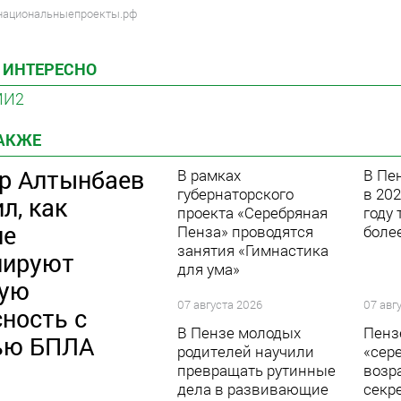
 национальныепроекты.рф
 ИНТЕРЕСНО
МИ2
ТАКЖЕ
р Алтынбаев
В рамках
В Пе
губернаторского
в 20
л, как
проекта «Серебряная
году
ие
Пенза» проводятся
боле
занятия «Гимнастика
лируют
для ума»
ную
07 августа 2026
07 авг
ность с
В Пензе молодых
Пенз
ью БПЛА
родителей научили
«сер
превращать рутинные
возр
дела в развивающие
секр