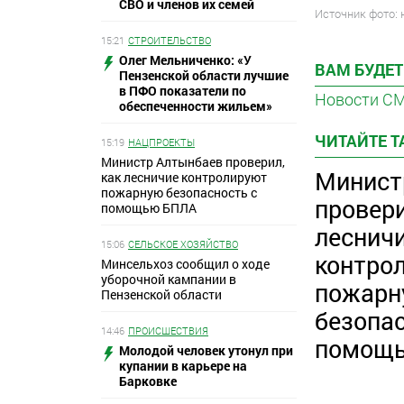
СВО и членов их семей
Источник фото:
15:21
СТРОИТЕЛЬСТВО
Олег Мельниченко: «У
ВАМ БУДЕТ
Пензенской области лучшие
в ПФО показатели по
Новости С
обеспеченности жильем»
ЧИТАЙТЕ 
15:19
НАЦПРОЕКТЫ
Министр Алтынбаев проверил,
Минист
как лесничие контролируют
пожарную безопасность с
провери
помощью БПЛА
леснич
15:06
СЕЛЬСКОЕ ХОЗЯЙСТВО
контро
Минсельхоз сообщил о ходе
уборочной кампании в
пожар
Пензенской области
безопас
14:46
ПРОИСШЕСТВИЯ
помощ
Молодой человек утонул при
купании в карьере на
Барковке