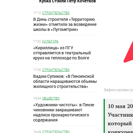
Кубка Стэнли Петр Кочетков
17:12
СТРОИТЕЛЬСТВО
В День строителя «Территорию
жизни» отметили за возведение
школы в «Лугометрии»
17:02
КУЛЬТУРА
«Кириллица» из ПГУ
отправляется в театральный
круиз на теплоходе по Волге
17:00
СТРОИТЕЛЬСТВО
Вадим Супиков: «В Пензенской
области наращиваются объемы
жилищного строительства»
Зафиксирован р
16:54
ОБЩЕСТВО
«Художники чистоты»: в Пензе
10 мая 2
чиновники закрашивают
Участник
надписи пронаркотического
содержания
который 
конкурен
16:49
СТРОИТЕЛЬСТВО