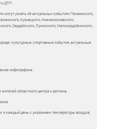
 и ДТП.
и могут узнать об актуальных событиях Пензенского,
 Каменского, Кузнецкого, Нижнеломовского,
ского, Сердобского, Лунинского, Малосердобинского,
ороде: культурные, спортивные события, актуальные
также инфографика.
 жителей областного центра и региона.
иона.
ю и каждый день с указанием температуры воздуха,