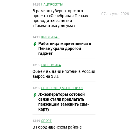
14:28
НАЦПРОЕКТЫ
В рамках губернаторского
07 августа 2026
проекта «Серебряная Пенза»
проводятся занятия
«Гимнастика для ума»
14:11
КРИМИНАЛ
Работница маркетплейса в
Пензе украла дорогой
гаджет
13:55
ЭКОНОМИКА
Объем выдачи ипотеки в России
вырос на 38%
13:35
ОСТОРОЖНО, МОШЕННИКИ
Лжеоператоры сотовой
связи стали предлагать
пензенцам заменить сим-
карту
13:19
СПОРТ
В Городищенском районе