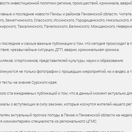
ости инвестиционной политики региона, происшествий, криминала, аварий
ивные и последние новости Пензы и районов Пензенской области. Читател
го, Земетчинского, Спасского, Иссинского, Городищенского, Никольского,
рского, Тамалинского, Пачелмского, Белинского, Мокшанского, Неверкин
 последние и самые важные публикации о том, что сегодня происходит в г
твия, чрезвычайные ситуации, ДТП, аварии, криминальная хроника.
ляков: спортсменов, представителей культуры, науки и образования.
ликуются не только фотографии с прошедших мероприятий, но и видео, а 
тесты на знание Сурского края.
оло ста ежедневных публикаций о том, что в данный момент актуально для
алы о вступающих в силу законах, которые коснутся жителей нашего рег
елям актуальный прогноз погоды в Пензе и Пензенской области на недел
ся комментарием специалиста из регионального ЦГМС.
ы и мнения об актуальных и насущных вопросах и проблемах в регионе.