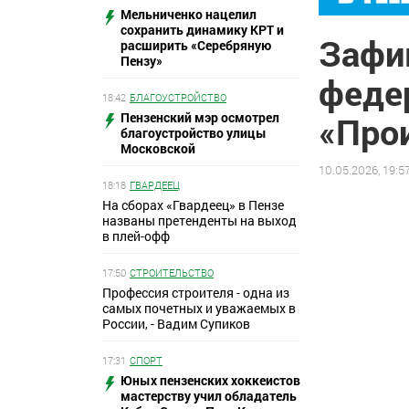
Мельниченко нацелил
сохранить динамику КРТ и
Зафик
расширить «Серебряную
Пензу»
феде
18:42
БЛАГОУСТРОЙСТВО
Пензенский мэр осмотрел
«Про
благоустройство улицы
Московской
10.05.2026, 19:5
18:18
ГВАРДЕЕЦ
На сборах «Гвардеец» в Пензе
названы претенденты на выход
в плей-офф
17:50
СТРОИТЕЛЬСТВО
Профессия строителя - одна из
самых почетных и уважаемых в
России, - Вадим Супиков
17:31
СПОРТ
Юных пензенских хоккеистов
мастерству учил обладатель