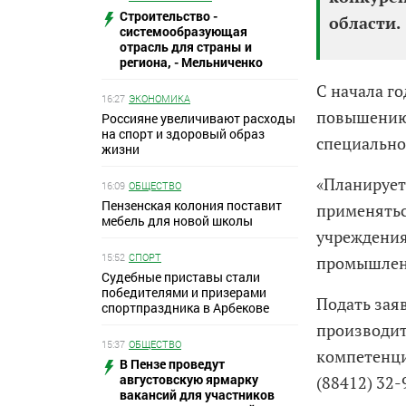
Строительство -
области.
системообразующая
отрасль для страны и
региона, - Мельниченко
С начала г
16:27
ЭКОНОМИКА
повышению 
Россияне увеличивают расходы
на спорт и здоровый образ
специально
жизни
«Планирует
16:09
ОБЩЕСТВО
Пензенская колония поставит
применятьс
мебель для новой школы
учреждения
15:52
СПОРТ
промышленн
Судебные приставы стали
победителями и призерами
Подать зая
спортпраздника в Арбекове
производит
15:37
ОБЩЕСТВО
компетенци
В Пензе проведут
августовскую ярмарку
(88412) 32-
вакансий для участников