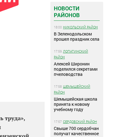
НОВОСТИ
РАЙОНОВ
18:00
НИКОЛЬСКИЙ РАЙОН
В Зеленодольском
прошел праздник села
17:59
ЛОПАТИНСКИЙ
РАЙОН
Алексей Широнин
поделился секретами
пчеловодства
17:58
ШЕМЫШЕЙСКИЙ
РАЙОН
Шемышейская школа
принята к новому
учебному году
ь труда»,
17:57
СЕРДОБСКИЙ РАЙОН
и
Свыше 700 сердобчан
получат качественное
Пензенской