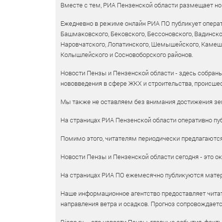
Вместе с тем, РИА Пензенской области размещает нов
Ежедневно в режиме онлайн РИА ПО публикует операт
Башмаковского, Бековского, Бессоновского, Вадинско
Наровчатского, Лопатинского, Шемышейского, Камешки
Колышлейского и Сосновоборского районов.
Новости Пензы и Пензенской области - здесь собраны
нововведения в сфере ЖКХ и строительства, происшес
Мы также не оставляем без внимания достижения зем
На страницах РИА Пензенской области оперативно пуб
Помимо этого, читателям периодически предлагаются 
Новости Пензы и Пензенской области сегодня - это ок
На страницах РИА ПО ежемесячно публикуются матери
Наше информационное агентство предоставляет читат
направления ветра и осадков. Прогноз сопровождает
Riapo.ru – это новости Пензы, главные события, факт