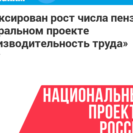
сирован рост числа пен
ральном проекте
изводительность труда»
7