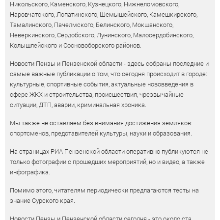
Никольского, Каменского, Кузнецкого, Нижнеломовского,
Наровчатского, Лопатинского, Шемышейского, Камешкирского,
Тамалинского, Пачелмского, Белинского, Мокшанского,
Неверкинского, Сердобского, Лунинского, Малосердобинского,
Колышлейского и Сосновоборского районов.
Новости Пензы и Пензенской области - здесь собраны последние и
самые важные публикации о том, что сегодня происходит в городе:
культурные, спортивные события, актуальные нововведения в
сфере ЖКХ и строительства, происшествия, чрезвычайные
ситуации, ДТП, аварии, криминальная хроника.
Мы также не оставляем без внимания достижения земляков:
спортсменов, представителей культуры, науки и образования.
На страницах РИА Пензенской области оперативно публикуются не
только фотографии с прошедших мероприятий, но и видео, а также
инфографика.
Помимо этого, читателям периодически предлагаются тесты на
знание Сурского края.
Новости Пензы и Пензенской области сегодня - это около ста