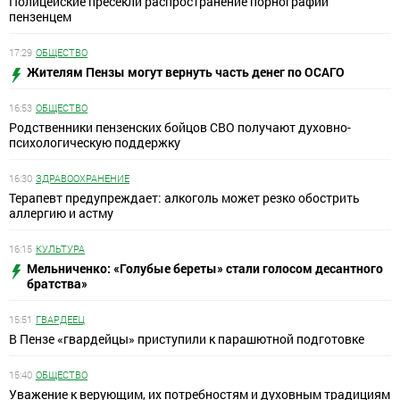
Полицейские пресекли распространение порнографии
пензенцем
17:29
ОБЩЕСТВО
Жителям Пензы могут вернуть часть денег по ОСАГО
16:53
ОБЩЕСТВО
Родственники пензенских бойцов СВО получают духовно-
психологическую поддержку
16:30
ЗДРАВООХРАНЕНИЕ
Терапевт предупреждает: алкоголь может резко обострить
аллергию и астму
16:15
КУЛЬТУРА
Мельниченко: «Голубые береты» стали голосом десантного
братства»
15:51
ГВАРДЕЕЦ
В Пензе «гвардейцы» приступили к парашютной подготовке
15:40
ОБЩЕСТВО
Уважение к верующим, их потребностям и духовным традициям