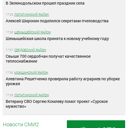
В Зеленодольском прошел праздник села
17:59
ЛОПАТИНСКИЙ РАЙОН
Алексей Широнин поделился секретами пчеловодства
17:58
ШЕМЫШЕЙСКИЙ РАЙОН
Шемышейская школа принята к новому учебному году
17:57
СЕРДОБСКИЙ РАЙОН
Свыше 700 сердобчан получат качественное
теплоснабжение
17:56
МОКШАНСКИЙ РАЙОН
Алевтина Решетченко проверила работу аграриев по уборке
урожая
17:55
ЛОПАТИНСКИЙ РАЙОН
Ветерану СВО Сергею Комлеву помог проект «Сурское
мужество»
Новости СМИ2