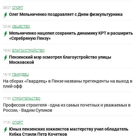
08:07
СПОРТ
Олег Мельниченко поздравляет с Днем физкультурника
20:46
ОБЩЕСТВО
Мельниченко нацелил сохранить динамику КРТ и расширить
«Серебряную Пензу»
18:42
БЛАГОУСТРОЙСТВО
Пензенский мэр осмотрел благоустройство улицы
Московской
18:18
ГВАРДЕЕЦ
На сборах «Гвардеец» в Пензе названы претенденты на выход в
плей-офф
17:50
СТРОИТЕЛЬСТВО
Профессия строителя - одна из самых почетных и уважаемых в
России, - Вадим Супиков
17:31
СПОРТ
Юных пензенских хоккеистов мастерству учил обладатель
Кубка Стэнли Петр Кочетков