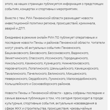
этого, на наших страницах публикуется информация о предстоящих
событиях, концертах и спортивных мероприятиях.
Вместе с тем, РИА Пензенской области размещает новости
инвестиционной политики региона, происшествий, криминала,
аварий и ДТП.
Ежедневно в режиме онлайн РИА ПО публикует оперативные и
последние новости Пензы и районов Пензенской области. Читатели
могут узнать об актуальных событиях Пензенского,
Башмаковского, Бековского, Бессоновского, Вадинского,
Земетчинского, Спасского, Иссинского, Городищенского,
Никольского, Каменского, Кузнецкого, Нижнеломовского,
Наровчатского, Лопатинского, Шемышейского, Камешкирского,
Тамалинского, Пачелмского, Белинского, Мокшанского,
Неверкинского, Сердобского, Лунинского, Малосердобинского,
Колышлейского и Сосновоборского районов.
Новости Пензы и Пензенской области - здесь собраны последние и
самые важные публикации о том, что сегодня происходит в городе:
культурные, спортивные события, актуальные нововведения в
сфере ЖКХ и строительства, происшествия, чрезвычайные