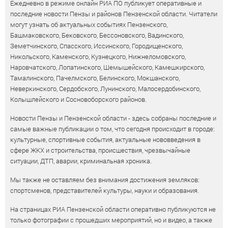
Ежедневно в режиме онлайн РИА ПО публикует оперативные и
последние новости Пензы и районов Пензенской области. Читатели
могут узнать об актуальных событиях Пензенского,
Башмаковского, Бековского, Бессоновского, Вадинского,
Земетчинского, Спасского, Иссинского, Городищенского,
Никольского, Каменского, Кузнецкого, Нижнеломовского,
Наровчатского, Лопатинского, Шемышейского, Камешкирского,
Тамалинского, Пачелмского, Белинского, Мокшанского,
Неверкинского, Сердобского, Лунинского, Малосердобинского,
Колышлейского и Сосновоборского районов.
Новости Пензы и Пензенской области - здесь собраны последние и
самые важные публикации о том, что сегодня происходит в городе:
культурные, спортивные события, актуальные нововведения в
сфере ЖКХ и строительства, происшествия, чрезвычайные
ситуации, ДТП, аварии, криминальная хроника.
Мы также не оставляем без внимания достижения земляков:
спортсменов, представителей культуры, науки и образования.
На страницах РИА Пензенской области оперативно публикуются не
только фотографии с прошедших мероприятий, но и видео, а также