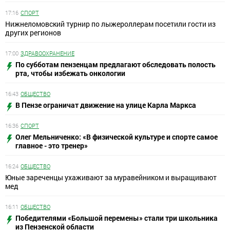
17:16
СПОРТ
Нижнеломовский турнир по лыжероллерам посетили гости из
других регионов
17:00
ЗДРАВООХРАНЕНИЕ
По субботам пензенцам предлагают обследовать полость
рта, чтобы избежать онкологии
16:43
ОБЩЕСТВО
В Пензе ограничат движение на улице Карла Маркса
16:36
СПОРТ
Олег Мельниченко: «В физической культуре и спорте самое
главное - это тренер»
16:24
ОБЩЕСТВО
Юные зареченцы ухаживают за муравейником и выращивают
мед
16:11
ОБЩЕСТВО
Победителями «Большой перемены» стали три школьника
из Пензенской области