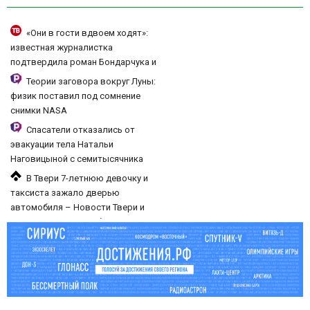
«Они в гости вдвоем ходят»:
известная журналистка
подтвердила роман Бондарчука и
Исаковой
Теории заговора вокруг Луны:
физик поставил под сомнение
снимки NASA
Спасатели отказались от
эвакуации тела Натальи
Наговицыной с семитысячника
В Твери 7-летнюю девочку и
таксиста зажало дверью
автомобиля – Новости Твери и
городов Тверской области сегодня
- Afanasy.biz – Тверские новости.
Новости Твери. Тверь но