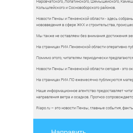
Наровчатского, Лопатинского, Шемышейского, Камешки
Колышлейского и Сосновоборского районов.
Новости Пензы и Пензенской области - здесь собраны
нововведения в сфере ЖКХ и строительства, происшес
Мы также не оставляем без внимания достижения зем
На страницах РИА Пензенской области оперативно пуб
Помимо этого, читателям периодически предлагаются 
Новости Пензы и Пензенской области сегодня - это ок
На страницах РИА ПО ежемесячно публикуются матери
Наше информационное агентство предоставляет читат
направления ветра и осадков. Прогноз сопровождает
Riapo.ru – это новости Пензы, главные события, факт
Направить