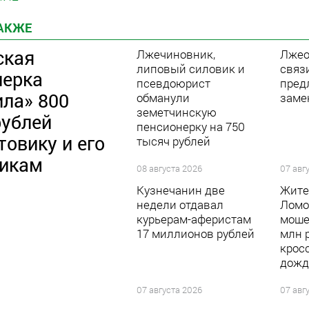
ТАКЖЕ
ская
Лжечиновник,
Лжео
липовый силовик и
связ
нерка
псевдоюрист
пред
ила» 800
обманули
заме
земетчинскую
рублей
пенсионерку на 750
овику и его
тысяч рублей
икам
08 августа 2026
07 авг
Кузнечанин две
Жите
недели отдавал
Ломо
курьерам-аферистам
моше
17 миллионов рублей
млн р
крос
дожд
07 августа 2026
07 авг