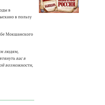
оды в
зыскано в пользу
ужбе Мокшанского
ым людям,
тянуть вас в
кой возможности,