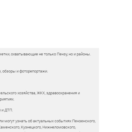
етки, охватывающие не только Пензу, но и районы.
ы, обзоры и фоторепортажи.
сельского хозяйства, ЖКХ, здравоохранения и
риятиях.
 и ДТП.
и могут узнать об актуальных событиях Пензенского,
 Каменского, Кузнецкого, Нижнеломовского,