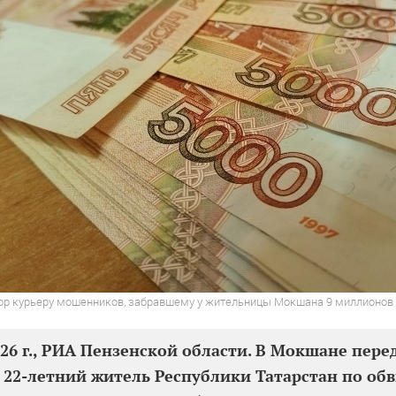
ор курьеру мошенников, забравшему у жительницы Мокшана 9 миллионов
026 г., РИА Пензенской области. В Мокшане пере
 22-летний житель Республики Татарстан по об