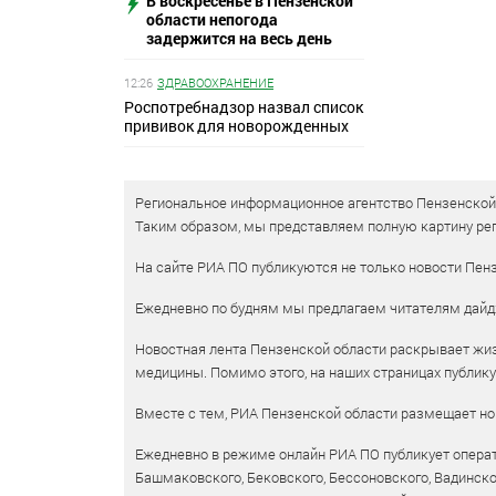
В воскресенье в Пензенской
области непогода
задержится на весь день
12:26
ЗДРАВООХРАНЕНИЕ
Роспотребнадзор назвал список
прививок для новорожденных
Региональное информационное агентство Пензенской о
Таким образом, мы представляем полную картину рег
На сайте РИА ПО публикуются не только новости Пенз
Ежедневно по будням мы предлагаем читателям дайд
Новостная лента Пензенской области раскрывает жизн
медицины. Помимо этого, на наших страницах публик
Вместе с тем, РИА Пензенской области размещает нов
Ежедневно в режиме онлайн РИА ПО публикует операт
Башмаковского, Бековского, Бессоновского, Вадинско