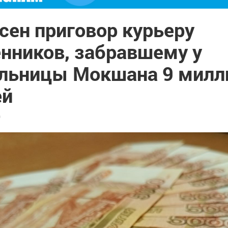
сен приговор курьеру
нников, забравшему у
льницы Мокшана 9 милл
ей
9