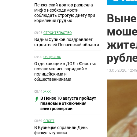
Пензенский доктор развеяла
миф о необходимости
Выне
соблюдать строгую диету при
кормлении грудью
моше
09:25
СТРОИТЕЛЬСТВО
Вадим Супиков поздравляет
жите
строителей Пензенской области
рубл
09:00
ОБЩЕСТВО
Отдыхающие в ДОЛ «Юность»
позанимались зарядкой с
13.05.2026, 12:4
полицейскими и
общественниками
08:44
ЖКХ
В Пензе 10 августа пройдут
плановые отключения
электроэнергии
08:39
СПОРТ
В Кузнецке справили День
физкультурника