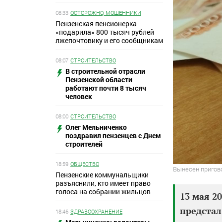
08:33
ОСТОРОЖНО, МОШЕННИКИ
Пензенская пенсионерка
«подарила» 800 тысяч рублей
лжепочтовику и его сообщникам
08:07
СТРОИТЕЛЬСТВО
В строительной отрасли
Пензенской области
работают почти 8 тысяч
человек
08:00
СТРОИТЕЛЬСТВО
Олег Мельниченко
поздравил пензенцев с Днем
строителей
18:59
ОБЩЕСТВО
Вынесен пригов
Пензенские коммунальщики
разъяснили, кто имеет право
голоса на собрании жильцов
13 мая 2
предстал
18:46
ЗДРАВООХРАНЕНИЕ