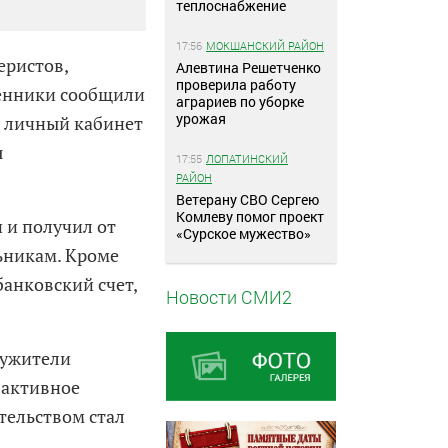
теплоснабжение
17:56
МОКШАНСКИЙ РАЙОН
еристов,
Алевтина Решетченко
проверила работу
шенники сообщили
аграриев по уборке
урожая
е личный кабинет
я
17:55
ЛОПАТИНСКИЙ
РАЙОН
Ветерану СВО Сергею
Комлеву помог проект
 и получил от
«Сурское мужество»
льникам. Кроме
банковский счет,
Новости СМИ2
лужители
 активное
тельством стал