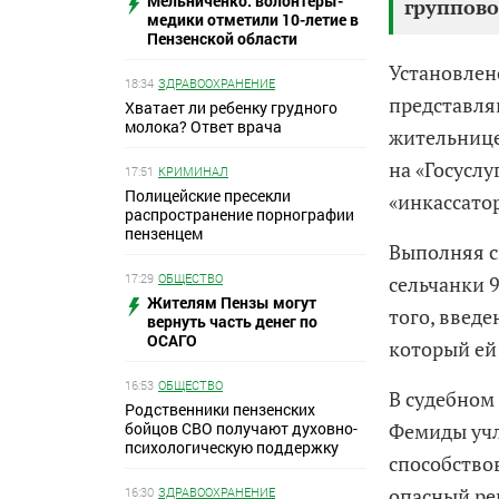
Мельниченко: волонтеры-
группово
медики отметили 10-летие в
Пензенской области
Установлен
18:34
ЗДРАВООХРАНЕНИЕ
представля
Хватает ли ребенку грудного
молока? Ответ врача
жительнице
на «Госуслу
17:51
КРИМИНАЛ
Полицейские пресекли
«инкассато
распространение порнографии
пензенцем
Выполняя с
17:29
ОБЩЕСТВО
сельчанки 
Жителям Пензы могут
того, введ
вернуть часть денег по
ОСАГО
который ей
16:53
ОБЩЕСТВО
В судебном
Родственники пензенских
бойцов СВО получают духовно-
Фемиды учл
психологическую поддержку
способство
опасный ре
16:30
ЗДРАВООХРАНЕНИЕ