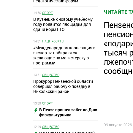
педагогический форум
ЧИТАЙТЕ 
14:50
СПОРТ
В Кузнецке к новому учебному
Пензен
году появится площадка для
сдачи норм ГТО
пенсио
«подар
14:31
НАЦПРОЕКТЫ
«Международная кооперация и
тысяч 
экспорт»: набираются
желающие на магистерскую
лжепочт
программу
сообщн
13:51
ОБЩЕСТВО
Прокурор Пензенской области
совершил рабочую поездку в
Никольский район
13:39
СПОРТ
В Пензе прошел забег ко Дню
физкультурника
09 августа 2026
12:49
ОБЩЕСТВО