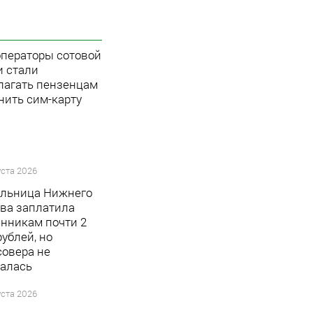
ператоры сотовой
и стали
лагать пензенцам
нить сим-карту
уста 2026
льница Нижнего
ва заплатила
нникам почти 2
ублей, но
совера не
алась
уста 2026