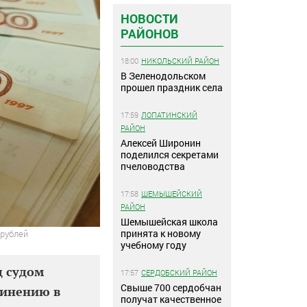
НОВОСТИ
РАЙОНОВ
18:00
НИКОЛЬСКИЙ РАЙОН
В Зеленодольском
прошел праздник села
17:59
ЛОПАТИНСКИЙ
РАЙОН
Алексей Широнин
поделился секретами
пчеловодства
17:58
ШЕМЫШЕЙСКИЙ
РАЙОН
Шемышейская школа
принята к новому
 рублей
учебному году
д судом
17:57
СЕРДОБСКИЙ РАЙОН
Свыше 700 сердобчан
винению в
получат качественное