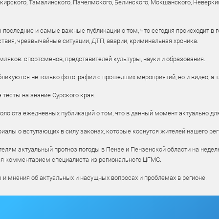
рского, Тамалинского, Пачелмского, Белинского, Мокшанского, Неверкин
 последние и самые важные публикации о том, что сегодня происходит в г
твия, чрезвычайные ситуации, ДТП, аварии, криминальная хроника.
ляков: спортсменов, представителей культуры, науки и образования.
ликуются не только фотографии с прошедших мероприятий, но и видео, а 
тесты на знание Сурского края.
оло ста ежедневных публикаций о том, что в данный момент актуально для
алы о вступающих в силу законах, которые коснутся жителей нашего рег
елям актуальный прогноз погоды в Пензе и Пензенской области на недел
ся комментарием специалиста из регионального ЦГМС.
ы и мнения об актуальных и насущных вопросах и проблемах в регионе.