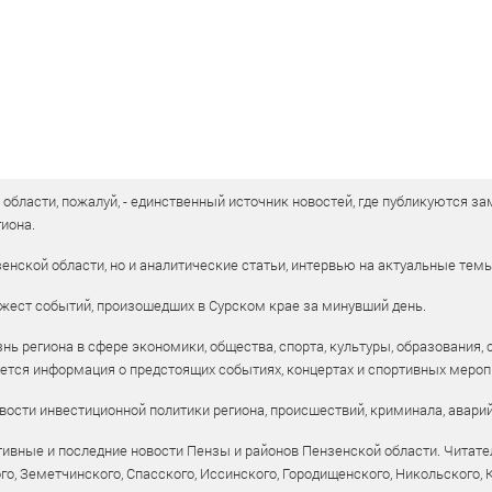
бласти, пожалуй, - единственный источник новостей, где публикуются зам
иона.
енской области, но и аналитические статьи, интервью на актуальные тем
жест событий, произошедших в Сурском крае за минувший день.
ь региона в сфере экономики, общества, спорта, культуры, образования, 
уется информация о предстоящих событиях, концертах и спортивных мероп
ости инвестиционной политики региона, происшествий, криминала, аварий
ивные и последние новости Пензы и районов Пензенской области. Читател
го, Земетчинского, Спасского, Иссинского, Городищенского, Никольского,