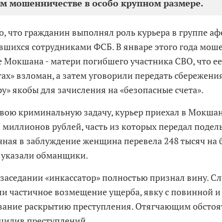
м мошенничестве в особо крупном размере.
о, что гражданин выполнял роль курьера в группе аф
вшихся сотрудниками ФСБ. В январе этого года мо
 Мокшана - матери погибшего участника СВО, что е
гах» взломан, а затем уговорили передать сбережени
ру» якобы для зачисления на «безопасные счета».
вою криминальную задачу, курьер приехал в Мокшан
9 миллионов рублей, часть из которых передал поде
енная в заблуждение женщина перевела 248 тысяч на 
 указали обманщики.
 заседании «инкассатор» полностью признал вину. С
и частичное возмещение ущерба, явку с повинной и
вание раскрытию преступления. Отягчающим обстоя
цидив преступлений.