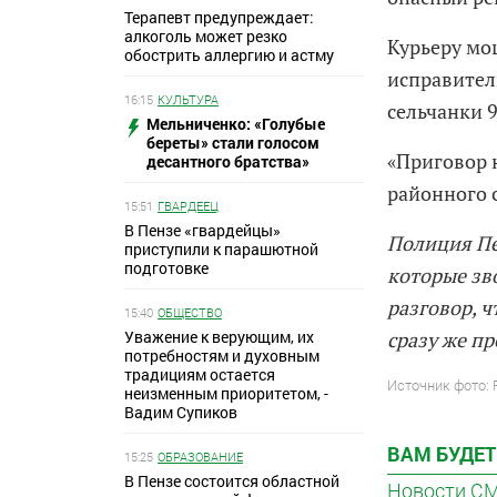
Терапевт предупреждает:
алкоголь может резко
Курьеру мо
обострить аллергию и астму
исправител
16:15
КУЛЬТУРА
сельчанки 9
Мельниченко: «Голубые
береты» стали голосом
«Приговор 
десантного братства»
районного 
15:51
ГВАРДЕЕЦ
В Пензе «гвардейцы»
Полиция Пе
приступили к парашютной
подготовке
которые зв
разговор, ч
15:40
ОБЩЕСТВО
Уважение к верующим, их
сразу же п
потребностям и духовным
традициям остается
Источник фото:
неизменным приоритетом, -
Вадим Супиков
ВАМ БУДЕТ
15:25
ОБРАЗОВАНИЕ
В Пензе состоится областной
Новости С