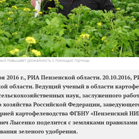
ный повышает урожайность с помощью горчицы
я 2016 г., РИА Пензенской области. 20.10.2016, 
ой области. Ведущий ученый в области картофе
сельскохозяйственных наук, заслуженного рабо
о хозяйства Российской Федерации, заведующег
орией картофелеводства ФГБНУ «Пензенский Н
ич Лысенко поделится с земляками правилами
вания зеленого удобрения.