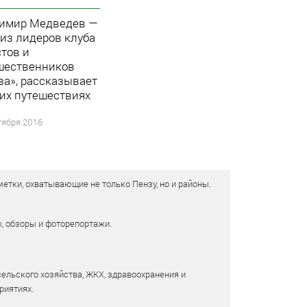
имир Медведев —
 из лидеров клуба
стов и
шественников
за», рассказывает
оих путешествиях
тября 2016
етки, охватывающие не только Пензу, но и районы.
ы, обзоры и фоторепортажи.
сельского хозяйства, ЖКХ, здравоохранения и
риятиях.