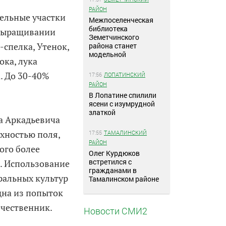
РАЙОН
ельные участки
Межпоселенческая
библиотека
 выращивании
Земетчинского
-спелка, Утенок,
района станет
модельной
ока, лука
. До 30-40%
17:56
ЛОПАТИНСКИЙ
РАЙОН
В Лопатине спилили
ясени с изумрудной
златкой
а Аркадьевича
хностью поля,
17:55
ТАМАЛИНСКИЙ
РАЙОН
рого более
Олег Курдюков
встретился с
. Использование
гражданами в
ральных культур
Тамалинском районе
дна из попыток
ечественник.
Новости СМИ2