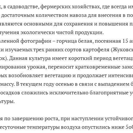
, в садоводстве, фермерских хозяйствах, где всегда 
с достаточным количеством навоза для внесения в по
являются основными для сохранения и повышения 
лучения экологически чистой продукции.
вленной фотографии – горчица белая, посеянная 15 а
ки изучаемых трех ранних сортов картофеля (Жуковс
нок). Данная культура имеет короткий период вегетац
ирования урожая, переносит кратковременные замо
рых возобновляет вегетацию и продолжает интенсив
массу. В текущем году осенью в связи с выпадением
 осадков сложились исключительно благоприятные у
ьтуры.
ря по завершению роста, при наступлении устойчиво
несуточные температуры воздуха опустились ниже 5о