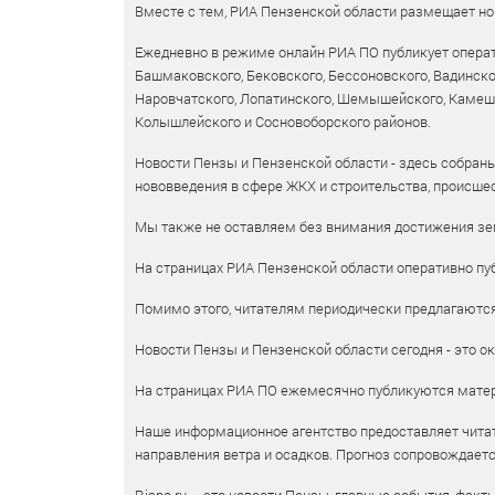
Вместе с тем, РИА Пензенской области размещает нов
Ежедневно в режиме онлайн РИА ПО публикует операт
Башмаковского, Бековского, Бессоновского, Вадинско
Наровчатского, Лопатинского, Шемышейского, Камешки
Колышлейского и Сосновоборского районов.
Новости Пензы и Пензенской области - здесь собраны
нововведения в сфере ЖКХ и строительства, происшес
Мы также не оставляем без внимания достижения зем
На страницах РИА Пензенской области оперативно пуб
Помимо этого, читателям периодически предлагаются 
Новости Пензы и Пензенской области сегодня - это ок
На страницах РИА ПО ежемесячно публикуются матери
Наше информационное агентство предоставляет читат
направления ветра и осадков. Прогноз сопровождает
Riapo.ru – это новости Пензы, главные события, факт