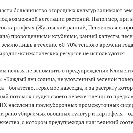
ласти большинство огородных культур занимают зем
риод возможной вегетации растений. Например, при
тов картофеля (Жуковский ранний, Пензенская скоро
дача) пророщенными клубнями, ранней капусты, чесн
 землю лишь в течение 60-70% теплого времени года
иродно-климатических ресурсов не используются.
этим нельзя не вспомнить о предупреждении Климент
: «Каждый луч солнца, не уловленный зеленой повер
са – богатство, теряемое навсегда, и за растрату кото
ый потомок осудит своего невежественного предка»
ЛПХ населения послеуборочных промежуточных сиде
ки рано убираемых овощных культур и картофеля – о
вежества, о котором предупреждал наш великий соот