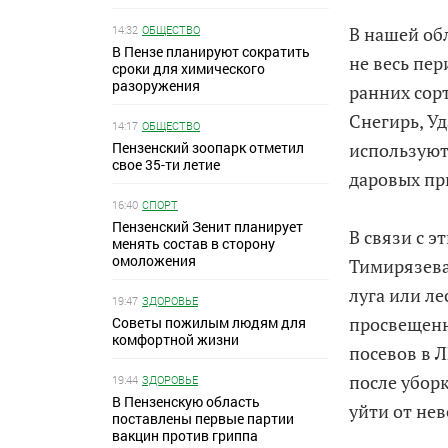
В нашей об
14:32
ОБЩЕСТВО
В Пензе планируют сократить
не весь пе
сроки для химического
разоружения
ранних сор
Снегирь, У
14:17
ОБЩЕСТВО
используют
Пензенский зоопарк отметил
свое 35-ти летие
даровых пр
16:40
СПОРТ
Пензенский Зенит планирует
В связи с 
менять состав в сторону
омоложения
Тимирязева
луга или ле
19:47
ЗДОРОВЬЕ
просвещенн
Советы пожилым людям для
комфортной жизни
посевов в 
после убор
19:44
ЗДОРОВЬЕ
В Пензенскую область
уйти от не
поставлены первые партии
вакцин против гриппа