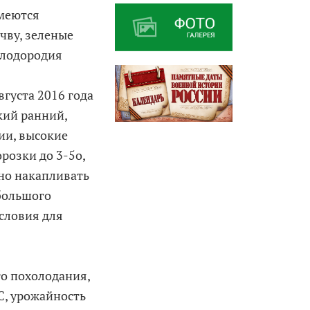
имеются
чву, зеленые
плодородия
вгуста 2016 года
кий ранний,
ии, высокие
розки до 3-5о,
но накапливать
 большого
словия для
го похолодания,
С, урожайность