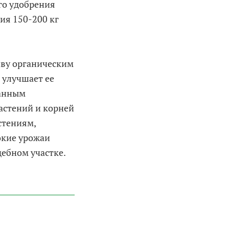
ого удобрения
ия 150-200 кг
чву органическим
 улучшает ее
данным
астений и корней
стениям,
окие урожаи
ебном участке.