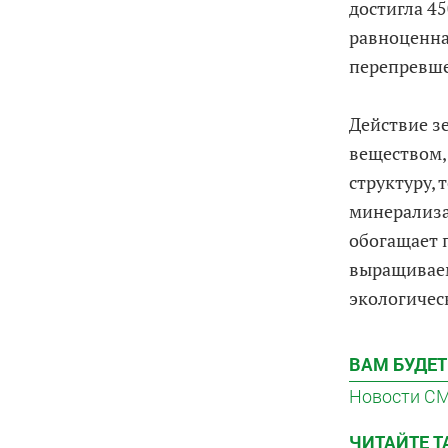
достигла 45
равноценна
перепревше
Действие з
веществом,
структуру,
минерализа
обогащает 
выращиваем
экологичес
ВАМ БУДЕТ
Новости С
ЧИТАЙТЕ 