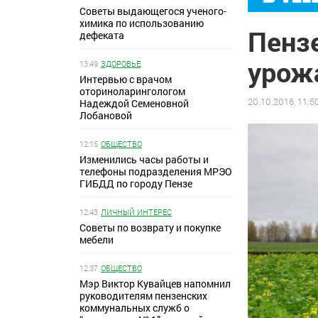
Советы выдающегося ученого-
химика по использованию
Пенз
дефеката
урож
13:49
ЗДОРОВЬЕ
Интервью с врачом
оториноларингологом
20.10.2016, 11:5
Надеждой Семеновной
Лобановой
12:15
ОБЩЕСТВО
Изменились часы работы и
телефоны подразделения МРЭО
ГИБДД по городу Пензе
12:43
ЛИЧНЫЙ ИНТЕРЕС
Советы по возврату и покупке
мебели
12:37
ОБЩЕСТВО
Мэр Виктор Кувайцев напомнил
руководителям пензенских
коммунальных служб о