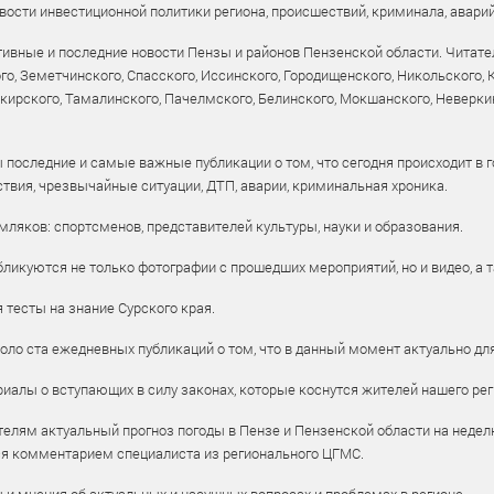
ости инвестиционной политики региона, происшествий, криминала, аварий
ивные и последние новости Пензы и районов Пензенской области. Читател
го, Земетчинского, Спасского, Иссинского, Городищенского, Никольского,
рского, Тамалинского, Пачелмского, Белинского, Мокшанского, Неверкин
 последние и самые важные публикации о том, что сегодня происходит в г
твия, чрезвычайные ситуации, ДТП, аварии, криминальная хроника.
ляков: спортсменов, представителей культуры, науки и образования.
ликуются не только фотографии с прошедших мероприятий, но и видео, а 
тесты на знание Сурского края.
оло ста ежедневных публикаций о том, что в данный момент актуально для
алы о вступающих в силу законах, которые коснутся жителей нашего рег
елям актуальный прогноз погоды в Пензе и Пензенской области на недел
ся комментарием специалиста из регионального ЦГМС.
ы и мнения об актуальных и насущных вопросах и проблемах в регионе.