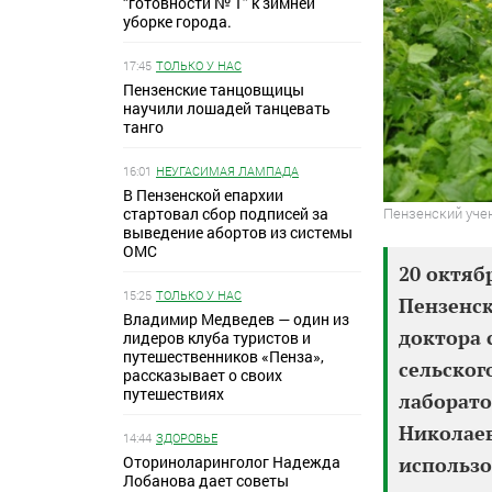
“готовности № 1” к зимней
уборке города.
17:45
ТОЛЬКО У НАС
Пензенские танцовщицы
научили лошадей танцевать
танго
16:01
НЕУГАСИМАЯ ЛАМПАДА
В Пензенской епархии
Пензенский уче
стартовал сбор подписей за
выведение абортов из системы
ОМС
20 октябр
15:25
ТОЛЬКО У НАС
Пензенск
Владимир Медведев — один из
доктора 
лидеров клуба туристов и
путешественников «Пенза»,
сельског
рассказывает о своих
путешествиях
лаборат
Николаев
14:44
ЗДОРОВЬЕ
использо
Оториноларинголог Надежда
Лобанова дает советы