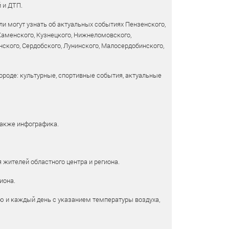
 и ДТП.
и могут узнать об актуальных событиях Пензенского,
 Каменского, Кузнецкого, Нижнеломовского,
ского, Сердобского, Лунинского, Малосердобинского,
ороде: культурные, спортивные события, актуальные
также инфографика.
 жителей областного центра и региона.
иона.
ю и каждый день с указанием температуры воздуха,