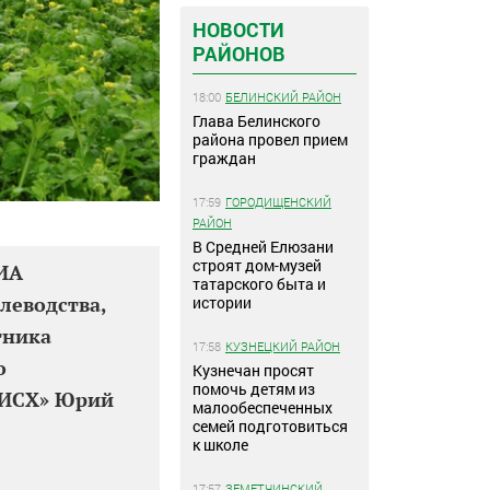
НОВОСТИ
РАЙОНОВ
18:00
БЕЛИНСКИЙ РАЙОН
Глава Белинского
района провел прием
граждан
17:59
ГОРОДИЩЕНСКИЙ
РАЙОН
В Средней Елюзани
строят дом-музей
РИА
татарского быта и
леводства,
истории
тника
17:58
КУЗНЕЦКИЙ РАЙОН
о
Кузнечан просят
помочь детям из
ИИСХ» Юрий
малообеспеченных
семей подготовиться
к школе
17:57
ЗЕМЕТЧИНСКИЙ