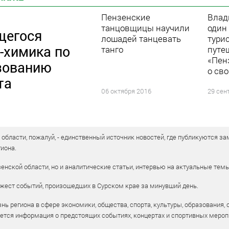
Пензенские
Влад
танцовщицы научили
один
щегося
лошадей танцевать
тури
-химика по
танго
путе
«Пен
зованию
о св
та
06 октября 2016
29 сен
бласти, пожалуй, - единственный источник новостей, где публикуются зам
иона.
енской области, но и аналитические статьи, интервью на актуальные тем
жест событий, произошедших в Сурском крае за минувший день.
ь региона в сфере экономики, общества, спорта, культуры, образования, 
уется информация о предстоящих событиях, концертах и спортивных мероп