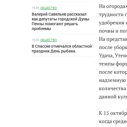
На огородах
19:38
ОБЩЕСТВО
трудности 
Валерий Савельев рассказал
как депутаты городской Думы
удобрения 
Пензы помогают решать
проблемы
почвы и по
На предста
19:03
ОБЩЕСТВО
В Спасске отмечался областной
после убор
праздник День рыбака.
Удача, Уте
темпы форм
после кото
надземную 
количества
данной кул
К 15 октяб
когда сред