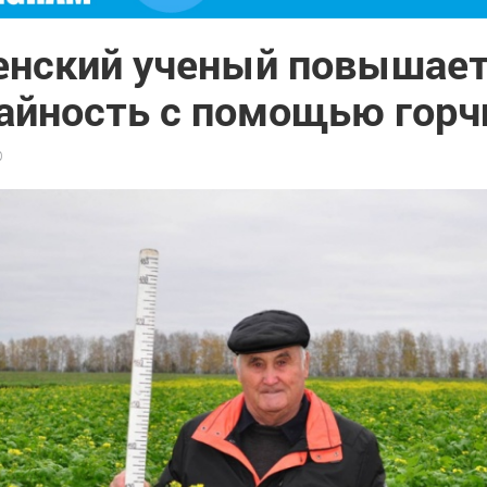
енский ученый повышае
айность с помощью гор
0