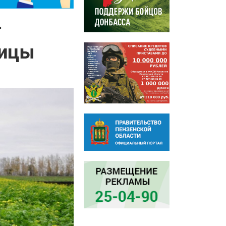
т
чицы