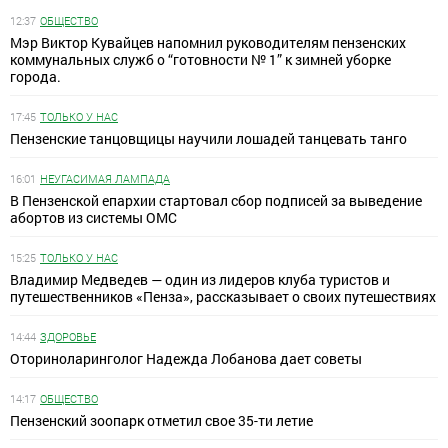
12:37
ОБЩЕСТВО
Мэр Виктор Кувайцев напомнил руководителям пензенских
коммунальных служб о “готовности № 1” к зимней уборке
города.
17:45
ТОЛЬКО У НАС
Пензенские танцовщицы научили лошадей танцевать танго
16:01
НЕУГАСИМАЯ ЛАМПАДА
В Пензенской епархии стартовал сбор подписей за выведение
абортов из системы ОМС
15:25
ТОЛЬКО У НАС
Владимир Медведев — один из лидеров клуба туристов и
путешественников «Пенза», рассказывает о своих путешествиях
14:44
ЗДОРОВЬЕ
Оториноларинголог Надежда Лобанова дает советы
14:17
ОБЩЕСТВО
Пензенский зоопарк отметил свое 35-ти летие