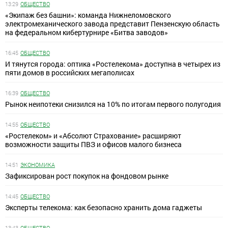
13:29
ОБЩЕСТВО
«Экипаж без башни»: команда Нижнеломовского
электромеханического завода представит Пензенскую область
на федеральном кибертурнире «Битва заводов»
16:45
ОБЩЕСТВО
И тянутся города: оптика «Ростелекома» доступна в четырех из
пяти домов в российских мегаполисах
16:39
ОБЩЕСТВО
Рынок неипотеки снизился на 10% по итогам первого полугодия
14:55
ОБЩЕСТВО
«Ростелеком» и «Абсолют Страхование» расширяют
возможности защиты ПВЗ и офисов малого бизнеса
14:51
ЭКОНОМИКА
Зафиксирован рост покупок на фондовом рынке
14:45
ОБЩЕСТВО
Эксперты телекома: как безопасно хранить дома гаджеты
13:43
ОБЩЕСТВО