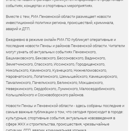
событиях, концертах и спортивных мероприятиях.
Вместе с тем, РИА Пензенской области размещает новости
инвестиционной политики региона, происшествий, криминала,
аварий и ДТП.
Ежедневно в режиме онлайн РИА ПО публикует оперативные и
последние новости Пензы и районов Пензенской области. Читатели
могут узнать об актуальных событиях Пензенского,
Башмаковского, Бековского, Бессоновского, Вадинского,
Земетчинского, Спасского, Иссинского, Городищенского,
Никольского, Каменского, Кузнецкого, Нижнеломовского,
Наровчатского, Лопатинского, Шемышейского, Камешкирского,
Тамалинского, Пачелмского, Белинского, Мокшанского,
Неверкинского, Сердобского, Лунинского, Малосердобинского,
Колышлейского и Сосновоборского районов.
Новости Пензы и Пензенской области - здесь собраны последние и
самые важные публикации о том, что сегодня происходит в городе:
культурные, спортивные события, актуальные нововведения в
сфере ЖКХ и строительства, происшествия, чрезвычайные
ситуации, ДТП, аварии, криминальная хроника.