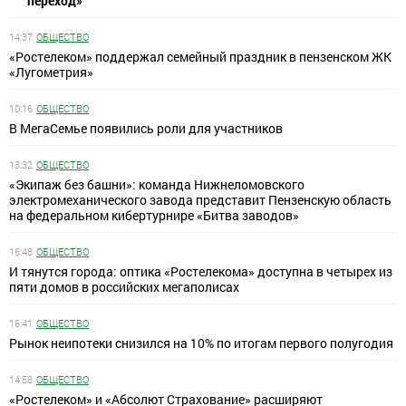
переход»
14:37
ОБЩЕСТВО
«Ростелеком» поддержал семейный праздник в пензенском ЖК
«Лугометрия»
10:16
ОБЩЕСТВО
В МегаСемье появились роли для участников
13:32
ОБЩЕСТВО
«Экипаж без башни»: команда Нижнеломовского
электромеханического завода представит Пензенскую область
на федеральном кибертурнире «Битва заводов»
16:48
ОБЩЕСТВО
И тянутся города: оптика «Ростелекома» доступна в четырех из
пяти домов в российских мегаполисах
16:41
ОБЩЕСТВО
Рынок неипотеки снизился на 10% по итогам первого полугодия
14:58
ОБЩЕСТВО
«Ростелеком» и «Абсолют Страхование» расширяют