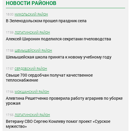
НОВОСТИ РАЙОНОВ
18:00
НИКОЛЬСКИЙ РАЙОН
В Зеленодольском прошел праздник села
17:59
ЛОПАТИНСКИЙ РАЙОН
Алексей Широнин поделился секретами пчеловодства
17:58
ШЕМЫШЕЙСКИЙ РАЙОН
Шемышейская школа принята к новому учебному году
17:57
СЕРДОБСКИЙ РАЙОН
Свыше 700 сердобчан получат качественное
теплоснабжение
17:56
МОКШАНСКИЙ РАЙОН
Алевтина Решетченко проверила работу аграриев по уборке
урожая
17:55
ЛОПАТИНСКИЙ РАЙОН
Ветерану СВО Сергею Комлеву помог проект «Сурское
мужество»