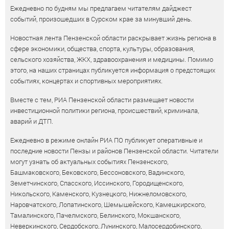
Ежедневно по будням мы предлагаем читателям дайджест
событий, произошедших в Сурском крае за минувший день.
Новостная лента Пензенской области раскрывает жизнь региона в
сфере экономики, общества, спорта, культуры, образования,
сельского хозяйства, ЖКХ, здравоохранения и медицины. Помимо
этого, на наших страницах публикуется информация о предстоящих
событиях, концертах и спортивных мероприятиях.
Вместе с тем, РИА Пензенской области размещает новости
инвестиционной политики региона, происшествий, криминала,
аварий и ДТП.
Ежедневно в режиме онлайн РИА ПО публикует оперативные и
последние новости Пензы и районов Пензенской области. Читатели
могут узнать об актуальных событиях Пензенского,
Башмаковского, Бековского, Бессоновского, Вадинского,
Земетчинского, Спасского, Иссинского, Городищенского,
Никольского, Каменского, Кузнецкого, Нижнеломовского,
Наровчатского, Лопатинского, Шемышейского, Камешкирского,
Тамалинского, Пачелмского, Белинского, Мокшанского,
Неверкинского, Сердобского, Лунинского, Малосердобинского,