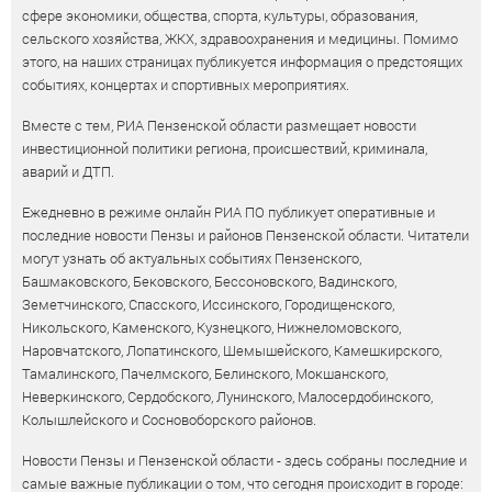
сфере экономики, общества, спорта, культуры, образования,
сельского хозяйства, ЖКХ, здравоохранения и медицины. Помимо
этого, на наших страницах публикуется информация о предстоящих
событиях, концертах и спортивных мероприятиях.
Вместе с тем, РИА Пензенской области размещает новости
инвестиционной политики региона, происшествий, криминала,
аварий и ДТП.
Ежедневно в режиме онлайн РИА ПО публикует оперативные и
последние новости Пензы и районов Пензенской области. Читатели
могут узнать об актуальных событиях Пензенского,
Башмаковского, Бековского, Бессоновского, Вадинского,
Земетчинского, Спасского, Иссинского, Городищенского,
Никольского, Каменского, Кузнецкого, Нижнеломовского,
Наровчатского, Лопатинского, Шемышейского, Камешкирского,
Тамалинского, Пачелмского, Белинского, Мокшанского,
Неверкинского, Сердобского, Лунинского, Малосердобинского,
Колышлейского и Сосновоборского районов.
Новости Пензы и Пензенской области - здесь собраны последние и
самые важные публикации о том, что сегодня происходит в городе: