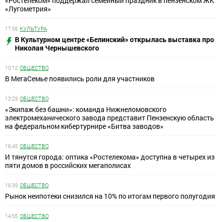
«Ростелеком» поддержал семейный праздник в пензенском ЖК
«Лугометрия»
17:56
КУЛЬТУРА
В Культурном центре «Белинский» открылась выставка про
Николая Чернышевского
10:12
ОБЩЕСТВО
В МегаСемье появились роли для участников
13:29
ОБЩЕСТВО
«Экипаж без башни»: команда Нижнеломовского
электромеханического завода представит Пензенскую область
на федеральном кибертурнире «Битва заводов»
16:45
ОБЩЕСТВО
И тянутся города: оптика «Ростелекома» доступна в четырех из
пяти домов в российских мегаполисах
16:39
ОБЩЕСТВО
Рынок неипотеки снизился на 10% по итогам первого полугодия
14:55
ОБЩЕСТВО