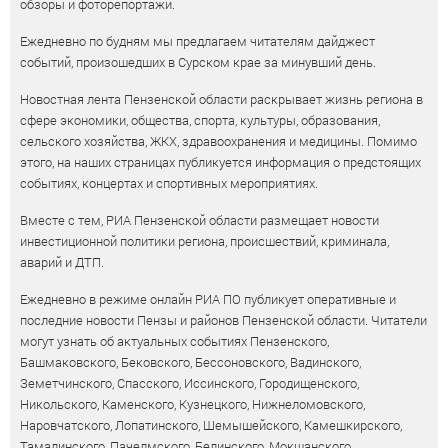
обзоры и фоторепортажи.
Ежедневно по будням мы предлагаем читателям дайджест
событий, произошедших в Сурском крае за минувший день.
Новостная лента Пензенской области раскрывает жизнь региона в
сфере экономики, общества, спорта, культуры, образования,
сельского хозяйства, ЖКХ, здравоохранения и медицины. Помимо
этого, на наших страницах публикуется информация о предстоящих
событиях, концертах и спортивных мероприятиях.
Вместе с тем, РИА Пензенской области размещает новости
инвестиционной политики региона, происшествий, криминала,
аварий и ДТП.
Ежедневно в режиме онлайн РИА ПО публикует оперативные и
последние новости Пензы и районов Пензенской области. Читатели
могут узнать об актуальных событиях Пензенского,
Башмаковского, Бековского, Бессоновского, Вадинского,
Земетчинского, Спасского, Иссинского, Городищенского,
Никольского, Каменского, Кузнецкого, Нижнеломовского,
Наровчатского, Лопатинского, Шемышейского, Камешкирского,
Тамалинского, Пачелмского, Белинского, Мокшанского,