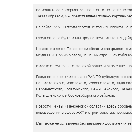
Региональное информационное агентство Пензенской о
Таким образом, мы представляем полную картину рег
На сайте РИА ПО публикуются не только новости Пенз
Ежедневно по будням мы предлагаем читателям дайд
Новостная лента Пензенской области раскрывает жизн
медицины. Помимо этого, на наших страницах публик
Вместе с тем, РИА Пензенской области размещает нов
Ежедневно в режиме онлайн РИА ПО публикует операт
Башмаковского, Бековского, Бессоновского, Вадинско
Наровчатского, Лопатинского, Шемышейского, Камешки
Колышлейского и Сосновоборского районов.
Новости Пензы и Пензенской области - здесь собраны
нововведения в сфере ЖКХ и строительства, происшес
Мы также не оставляем без внимания достижения зем