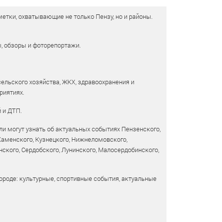
етки, охватывающие не только Пензу, но и районы.
ы, обзоры и фоторепортажи.
сельского хозяйства, ЖКХ, здравоохранения и
риятиях.
 и ДТП.
и могут узнать об актуальных событиях Пензенского,
 Каменского, Кузнецкого, Нижнеломовского,
ского, Сердобского, Лунинского, Малосердобинского,
ороде: культурные, спортивные события, актуальные