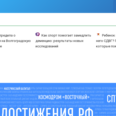
предила о
Как спорт помогает замедлить
Ребенок 
 на Волгоградскую
деменцию: результаты новых
него СДВГ? 
е
исследований
которые по