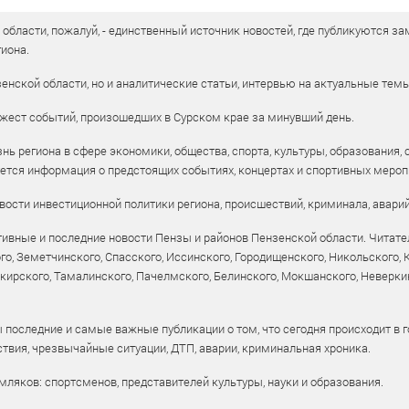
бласти, пожалуй, - единственный источник новостей, где публикуются зам
иона.
енской области, но и аналитические статьи, интервью на актуальные тем
жест событий, произошедших в Сурском крае за минувший день.
ь региона в сфере экономики, общества, спорта, культуры, образования, 
уется информация о предстоящих событиях, концертах и спортивных мероп
ости инвестиционной политики региона, происшествий, криминала, аварий
ивные и последние новости Пензы и районов Пензенской области. Читател
го, Земетчинского, Спасского, Иссинского, Городищенского, Никольского,
рского, Тамалинского, Пачелмского, Белинского, Мокшанского, Неверкин
 последние и самые важные публикации о том, что сегодня происходит в г
твия, чрезвычайные ситуации, ДТП, аварии, криминальная хроника.
ляков: спортсменов, представителей культуры, науки и образования.