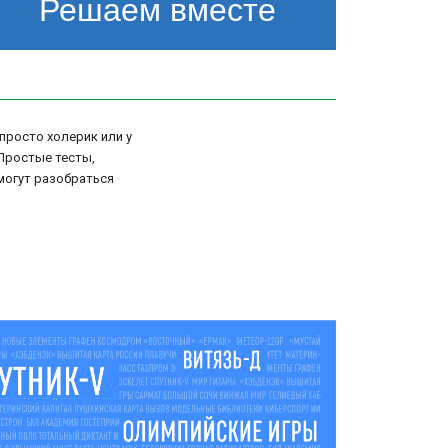
Решаем вместе
просто холерик или у
Простые тесты,
могут разобраться