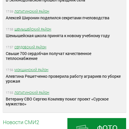
17:59
ЛОПАТИНСКИЙ РАЙОН
Алексей Широнин поделился секретами пчеловодства
17:58
ШЕМЫШЕЙСКИЙ РАЙОН
Шемышейская школа принята к новому учебному году
17:57
СЕРДОБСКИЙ РАЙОН
Свыше 700 сердобчан получат качественное
теплоснабжение
17:56
МОКШАНСКИЙ РАЙОН
Алевтина Решетченко проверила работу аграриев по уборке
урожая
17:55
ЛОПАТИНСКИЙ РАЙОН
Ветерану СВО Сергею Комлеву помог проект «Сурское
мужество»
Новости СМИ2