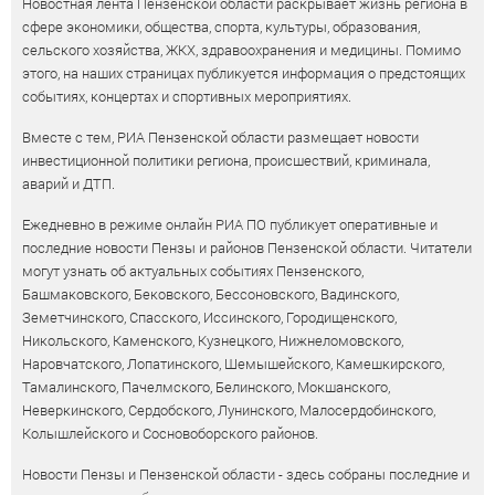
Новостная лента Пензенской области раскрывает жизнь региона в
сфере экономики, общества, спорта, культуры, образования,
сельского хозяйства, ЖКХ, здравоохранения и медицины. Помимо
этого, на наших страницах публикуется информация о предстоящих
событиях, концертах и спортивных мероприятиях.
Вместе с тем, РИА Пензенской области размещает новости
инвестиционной политики региона, происшествий, криминала,
аварий и ДТП.
Ежедневно в режиме онлайн РИА ПО публикует оперативные и
последние новости Пензы и районов Пензенской области. Читатели
могут узнать об актуальных событиях Пензенского,
Башмаковского, Бековского, Бессоновского, Вадинского,
Земетчинского, Спасского, Иссинского, Городищенского,
Никольского, Каменского, Кузнецкого, Нижнеломовского,
Наровчатского, Лопатинского, Шемышейского, Камешкирского,
Тамалинского, Пачелмского, Белинского, Мокшанского,
Неверкинского, Сердобского, Лунинского, Малосердобинского,
Колышлейского и Сосновоборского районов.
Новости Пензы и Пензенской области - здесь собраны последние и