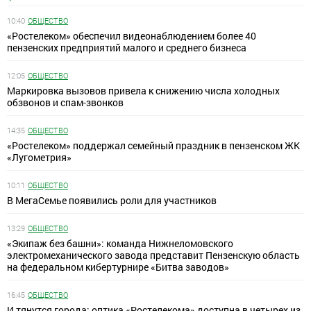
10:40
ОБЩЕСТВО
«Ростелеком» обеспечил видеонаблюдением более 40
пензенских предприятий малого и среднего бизнеса
12:05
ОБЩЕСТВО
Маркировка вызовов привела к снижению числа холодных
обзвонов и спам-звонков
14:35
ОБЩЕСТВО
«Ростелеком» поддержал семейный праздник в пензенском ЖК
«Лугометрия»
10:11
ОБЩЕСТВО
В МегаСемье появились роли для участников
13:29
ОБЩЕСТВО
«Экипаж без башни»: команда Нижнеломовского
электромеханического завода представит Пензенскую область
на федеральном кибертурнире «Битва заводов»
16:45
ОБЩЕСТВО
И тянутся города: оптика «Ростелекома» доступна в четырех из