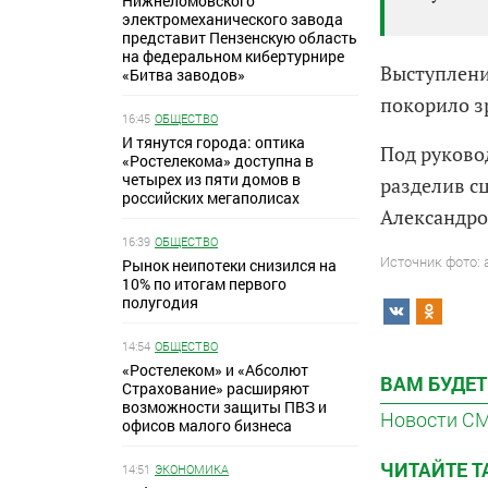
Нижнеломовского
электромеханического завода
представит Пензенскую область
на федеральном кибертурнире
Выступлени
«Битва заводов»
покорило з
16:45
ОБЩЕСТВО
И тянутся города: оптика
Под руково
«Ростелекома» доступна в
четырех из пяти домов в
разделив с
российских мегаполисах
Александро
16:39
ОБЩЕСТВО
Источник фото:
Рынок неипотеки снизился на
10% по итогам первого
полугодия
14:54
ОБЩЕСТВО
«Ростелеком» и «Абсолют
ВАМ БУДЕТ
Страхование» расширяют
возможности защиты ПВЗ и
Новости С
офисов малого бизнеса
ЧИТАЙТЕ 
14:51
ЭКОНОМИКА