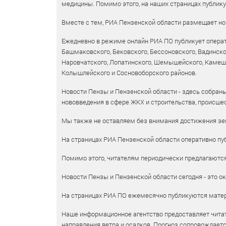
медицины. Помимо этого, на наших страницах публик
Вместе с тем, РИА Пензенской области размещает нов
Ежедневно в режиме онлайн РИА ПО публикует операт
Башмаковского, Бековского, Бессоновского, Вадинско
Наровчатского, Лопатинского, Шемышейского, Камешки
Колышлейского и Сосновоборского районов.
Новости Пензы и Пензенской области - здесь собраны
нововведения в сфере ЖКХ и строительства, происшес
Мы также не оставляем без внимания достижения зем
На страницах РИА Пензенской области оперативно пуб
Помимо этого, читателям периодически предлагаются 
Новости Пензы и Пензенской области сегодня - это ок
На страницах РИА ПО ежемесячно публикуются матери
Наше информационное агентство предоставляет читат
направления ветра и осадков. Прогноз сопровождает