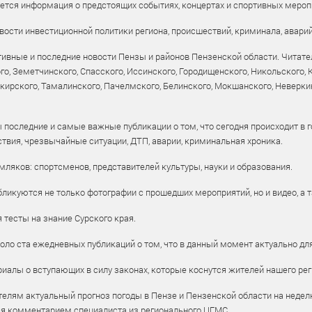
уется информация о предстоящих событиях, концертах и спортивных мероп
ости инвестиционной политики региона, происшествий, криминала, аварий
ивные и последние новости Пензы и районов Пензенской области. Читател
го, Земетчинского, Спасского, Иссинского, Городищенского, Никольского,
рского, Тамалинского, Пачелмского, Белинского, Мокшанского, Неверкин
 последние и самые важные публикации о том, что сегодня происходит в г
твия, чрезвычайные ситуации, ДТП, аварии, криминальная хроника.
ляков: спортсменов, представителей культуры, науки и образования.
ликуются не только фотографии с прошедших мероприятий, но и видео, а 
тесты на знание Сурского края.
оло ста ежедневных публикаций о том, что в данный момент актуально для
алы о вступающих в силу законах, которые коснутся жителей нашего рег
елям актуальный прогноз погоды в Пензе и Пензенской области на недел
ся комментарием специалиста из регионального ЦГМС.