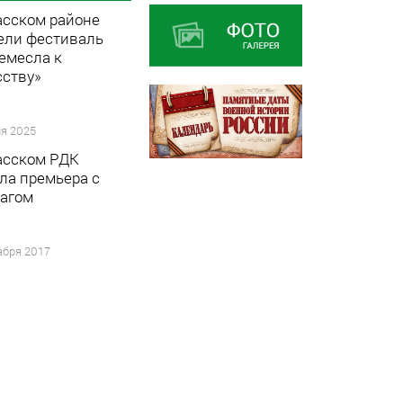
асском районе
ели фестиваль
ремесла к
сству»
я 2025
асском РДК
ла премьера с
агом
абря 2017