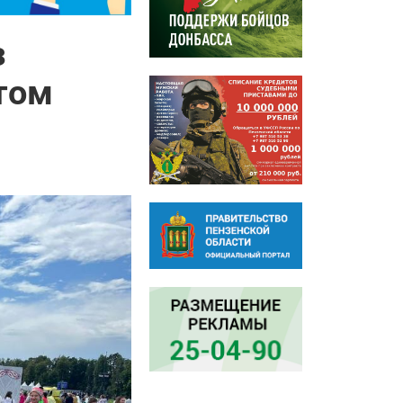
з
атом