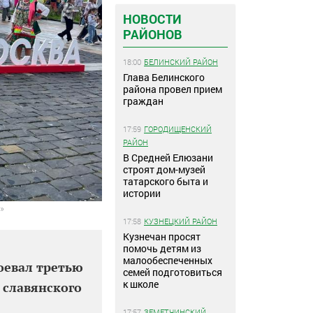
НОВОСТИ
РАЙОНОВ
18:00
БЕЛИНСКИЙ РАЙОН
Глава Белинского
района провел прием
граждан
17:59
ГОРОДИЩЕНСКИЙ
РАЙОН
В Средней Елюзани
строят дом-музей
татарского быта и
истории
»
17:58
КУЗНЕЦКИЙ РАЙОН
Кузнечан просят
помочь детям из
малообеспеченных
оевал третью
семей подготовиться
к школе
 славянского
17:57
ЗЕМЕТЧИНСКИЙ