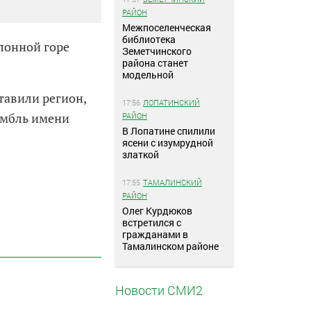
РАЙОН
Межпоселенческая
библиотека
лонной горе
Земетчинского
района станет
модельной
тавили регион,
17:56
ЛОПАТИНСКИЙ
амбль имени
РАЙОН
В Лопатине спилили
ясени с изумрудной
златкой
17:55
ТАМАЛИНСКИЙ
РАЙОН
Олег Курдюков
встретился с
гражданами в
Тамалинском районе
Новости СМИ2