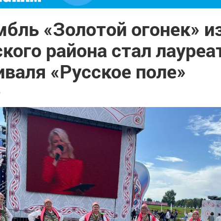
мбль «Золотой огонек» и
кого района стал лауре
иваля «Русское поле»
5