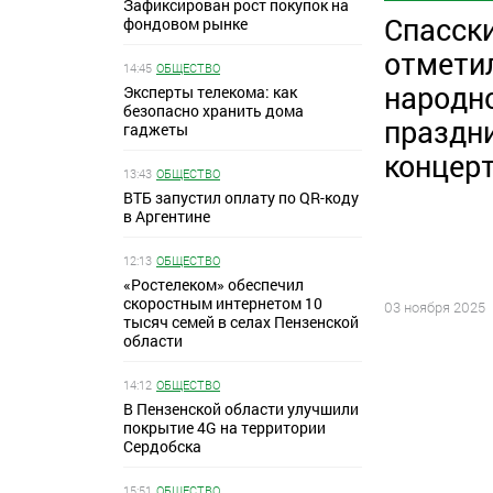
Зафиксирован рост покупок на
Спасск
фондовом рынке
отмети
14:45
ОБЩЕСТВО
народн
Эксперты телекома: как
безопасно хранить дома
праздн
гаджеты
концер
13:43
ОБЩЕСТВО
ВТБ запустил оплату по QR-коду
в Аргентине
12:13
ОБЩЕСТВО
«Ростелеком» обеспечил
скоростным интернетом 10
03 ноября 2025
тысяч семей в селах Пензенской
области
14:12
ОБЩЕСТВО
В Пензенской области улучшили
покрытие 4G на территории
Сердобска
15:51
ОБЩЕСТВО