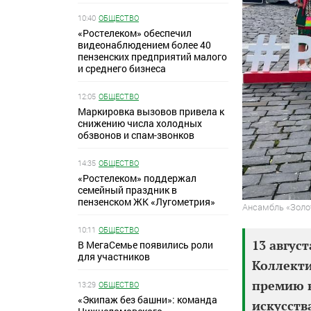
10:40
ОБЩЕСТВО
«Ростелеком» обеспечил
видеонаблюдением более 40
пензенских предприятий малого
и среднего бизнеса
12:05
ОБЩЕСТВО
Маркировка вызовов привела к
снижению числа холодных
обзвонов и спам-звонков
14:35
ОБЩЕСТВО
«Ростелеком» поддержал
семейный праздник в
пензенском ЖК «Лугометрия»
Ансамбль «Золот
10:11
ОБЩЕСТВО
13 август
В МегаСемье появились роли
для участников
Коллекти
премию н
13:29
ОБЩЕСТВО
«Экипаж без башни»: команда
искусств