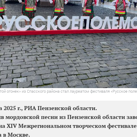
ой огонек» из Спасского района стал лауреатом фестиваля «Русское поле
а 2025 г., РИА Пензенской области.
в мордовской песни из Пензенской области зав
а XIV Межрегиональном творческом фестивале
а в Москве.