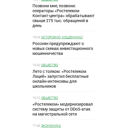
Позвони мне, позвони:
операторы «Ростелеком
Контакт-центра» обрабатывают
свыше 275 тыс. обращений в
день
16:04
ОСТОРОЖНО, МОШЕННИКИ
Россиян предупреждают о
новых схемах инвестиционного
мошенничества
15:40
ОБЩЕСТВО
Лето с толком: «Ростелеком
Лицей» запустил бесплатные
онлайн-интенсивы для
школьников
15:10
ОБЩЕСТВО
«Ростелеком» модернизировал
систему защиты от DDoS-атак
на магистральной сети
17:46
ЭКОНОМИКА