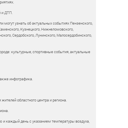
риятиях.
 и ДТП.
и могут узнать об актуальных событиях Пензенского,
 Каменского, Кузнецкого, Нижнеломовского,
ского, Сердобского, Лунинского, Малосердобинского,
ороде: культурные, спортивные события, актуальные
также инфографика.
 жителей областного центра и региона.
иона.
ю и каждый день с указанием температуры воздуха,