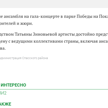
е ансамбля на гала-концерте в парке Победы на Пок
рителей и жюри.
дством Татьяны Зиновьевой артисты достойно предс
цену с ведущими коллективами страны, включая анс
ва.
 администрация Спасского района
 ИНТЕРЕСНО
МИ2
ТАКЖЕ