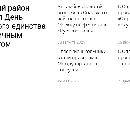
ий район
Ансамбль «Золотой
В Сп
огонек» из Спасского
пров
л День
района покоряет
«От 
ого единства
Москву на фестивале
иску
«Русское поле»
ичным
том
08 августа 2025
09 июн
Спасские школьники
В Сп
стали призерами
прош
Международного
аншл
конкурса
19 мая 2025
21 дек