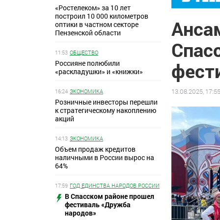
«Ростелеком» за 10 лет
построил 10 000 километров
Анса
оптики в частном секторе
Пензенской области
Спасс
11:53
ОБЩЕСТВО
Россияне полюбили
фест
«раскладушки» и «книжки»
13.08.2025, 17:5
16:24
ЭКОНОМИКА
Розничные инвесторы перешли
к стратегическому накоплению
акций
14:13
ЭКОНОМИКА
Объем продаж кредитов
наличными в России вырос на
64%
17:59
ГОД ЕДИНСТВА НАРОДОВ РОССИИ
В Спасском районе прошел
фестиваль «Дружба
народов»