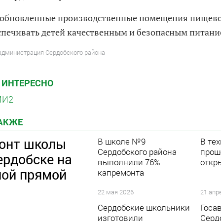
обновленные производственные помещения пищевог
спечивать детей качественным и безопасным питани
 администрация Сердобского района
 ИНТЕРЕСНО
МИ2
ТАКЖЕ
онт школы
В школе №9
В те
Сердобского района
прош
ердобске на
выполнили 76%
откр
ой прямой
капремонта
22 мая 2026
21 апр
Сердобские школьники
Госа
изготовили
Серд