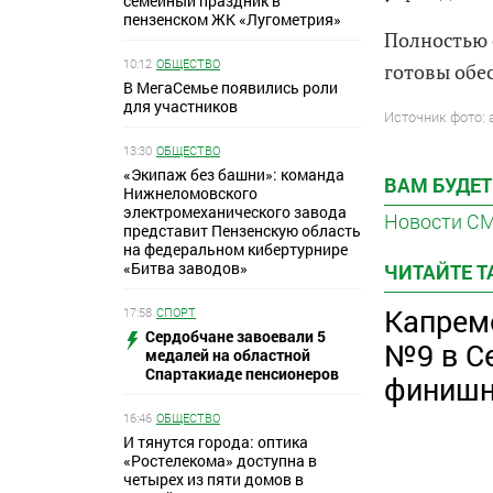
семейный праздник в
пензенском ЖК «Лугометрия»
Полностью 
10:12
ОБЩЕСТВО
готовы обе
В МегаСемье появились роли
для участников
Источник фото:
13:30
ОБЩЕСТВО
«Экипаж без башни»: команда
ВАМ БУДЕТ
Нижнеломовского
электромеханического завода
Новости С
представит Пензенскую область
на федеральном кибертурнире
«Битва заводов»
ЧИТАЙТЕ 
Капрем
17:58
СПОРТ
Сердобчане завоевали 5
№9 в С
медалей на областной
Спартакиаде пенсионеров
финишн
16:46
ОБЩЕСТВО
И тянутся города: оптика
«Ростелекома» доступна в
четырех из пяти домов в