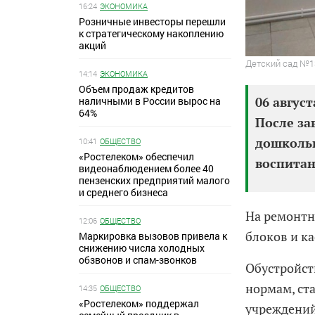
16:24
ЭКОНОМИКА
Розничные инвесторы перешли
к стратегическому накоплению
акций
Детский сад №1
14:14
ЭКОНОМИКА
Объем продаж кредитов
06 август
наличными в России вырос на
64%
После за
дошкольн
10:41
ОБЩЕСТВО
«Ростелеком» обеспечил
воспитан
видеонаблюдением более 40
пензенских предприятий малого
и среднего бизнеса
На ремонтн
12:06
ОБЩЕСТВО
блоков и к
Маркировка вызовов привела к
снижению числа холодных
обзвонов и спам-звонков
Обустройст
нормам, ст
14:35
ОБЩЕСТВО
«Ростелеком» поддержал
учреждений