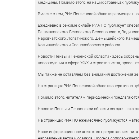
медицины. Помимо этого, на наших страницах публик
Вместе с тем, РИА Пензенской области размещает нов
Ежедневно в режиме онлайн РИА ПО публикует операт
Башмаковского, Бековского, Бессоновского, Вадинско
Наровчатского, Лопатинского, Шемышейского, Камешки
Колышлейского и Сосновоборского районов.
Новости Пензы и Пензенской области - здесь собраны
нововведения в сфере ЖКХ и строительства, происшес
Мы также не оставляем без внимания достижения зем
На страницах РИА Пензенской области оперативно пуб
Помимо этого, читателям периодически предлагаются 
Новости Пензы и Пензенской области сегодня - это ок
На страницах РИА ПО ежемесячно публикуются матери
Наше информационное агентство предоставляет читат
направления ветра и осадков. Прогноз сопровождает