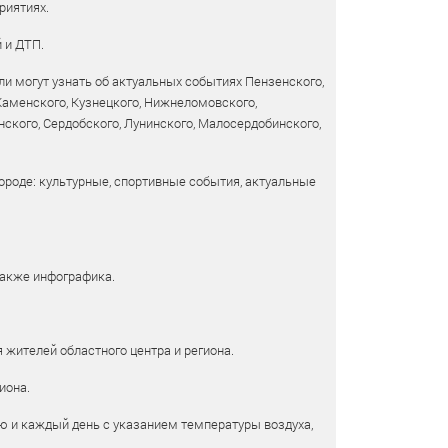
риятиях.
 и ДТП.
и могут узнать об актуальных событиях Пензенского,
 Каменского, Кузнецкого, Нижнеломовского,
ского, Сердобского, Лунинского, Малосердобинского,
ороде: культурные, спортивные события, актуальные
также инфографика.
 жителей областного центра и региона.
иона.
ю и каждый день с указанием температуры воздуха,