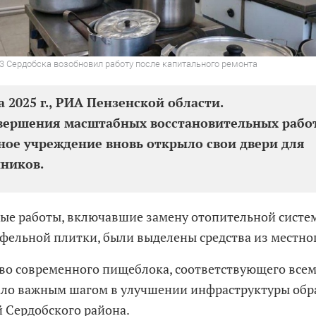
3 Сердобска возобновил работу после капитального ремонта
а 2025 г., РИА Пензенской области.
вершения масштабных восстановительных рабо
ое учреждение вновь открыло свои двери для
ников.
ые работы, включавшие замену отопительной систе
афельной плитки, были выделены средства из местно
во современного пищеблока, соответствующего все
ало важным шагом в улучшении инфраструктуры обр
 Сердобского района.