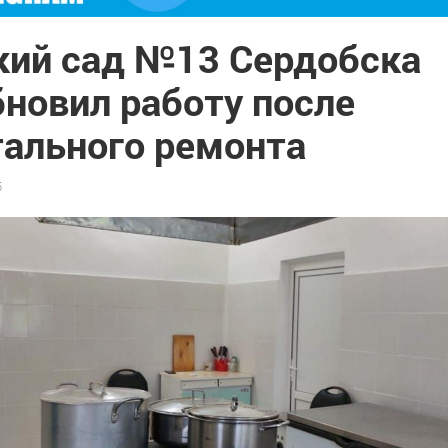
кий сад №13 Сердобска
бновил работу после
тального ремонта
5