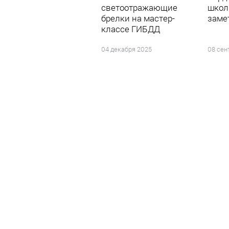
светоотражающие
школ
брелки на мастер-
заме
классе ГИБДД
04 декабря 2025
08 сен