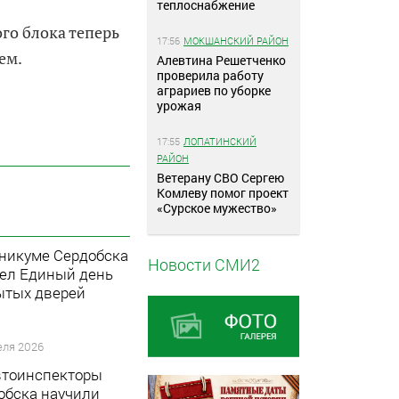
теплоснабжение
о блока теперь
17:56
МОКШАНСКИЙ РАЙОН
ем.
Алевтина Решетченко
проверила работу
аграриев по уборке
урожая
17:55
ЛОПАТИНСКИЙ
РАЙОН
Ветерану СВО Сергею
Комлеву помог проект
«Сурское мужество»
хникуме Сердобска
Новости СМИ2
ел Единый день
ытых дверей
еля 2026
втоинспекторы
обска научили