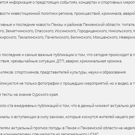
уется информация о предстоящих событиях, концертах и спортивных мероп
ости инвестиционной политики региона, происшествий, криминала, аварий
ивные и последние новости Пензы и районов Пензенской области. Читател
го, Земетчинского, Спасского, Иссинского, Городищенского, Никольского,
рского, Тамалинского, Пачелмского, Белинского, Мокшанского, Неверкин
 последние и самые важные публикации о том, что сегодня происходит в г
твия, чрезвычайные ситуации, ДТП, аварии, криминальная хроника.
ляков: спортсменов, представителей культуры, науки и образования.
ликуются не только фотографии с прошедших мероприятий, но и видео, а 
тесты на знание Сурского края.
оло ста ежедневных публикаций о том, что в данный момент актуально для
алы о вступающих в силу законах, которые коснутся жителей нашего рег
елям актуальный прогноз погоды в Пензе и Пензенской области на недел
ся комментарием специалиста из регионального ЦГМС.