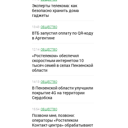
Эксперты телекома: как
безопасно хранить дома
гаджеты
13:43
ОБЩЕСТВО
ВТБ запустил оплату по QR-коду
в Аргентине
12:14
ОБЩЕСТВО
«Ростелеком» обеспечил
скоростным интернетом 10
тысяч семей в селах Пензенской
области
14:13
ОБЩЕСТВО
В Пензенской области улучшили
покрытие 4G на территории
Сердобска
15:54
ОБЩЕСТВО
Позвони мне, позвони:
операторы «Ростелеком
Контакт-центра» обрабатывают