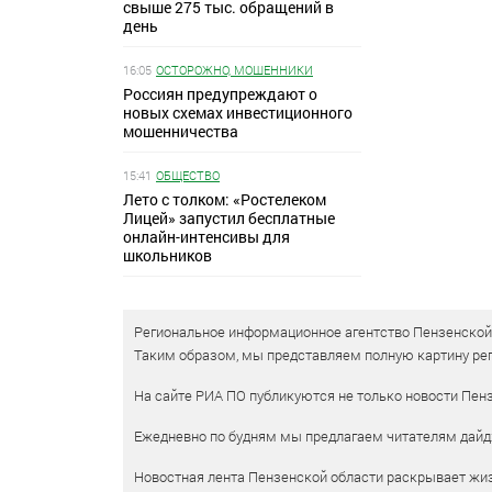
свыше 275 тыс. обращений в
день
16:05
ОСТОРОЖНО, МОШЕННИКИ
Россиян предупреждают о
новых схемах инвестиционного
мошенничества
15:41
ОБЩЕСТВО
Лето с толком: «Ростелеком
Лицей» запустил бесплатные
онлайн-интенсивы для
школьников
Региональное информационное агентство Пензенской о
Таким образом, мы представляем полную картину рег
На сайте РИА ПО публикуются не только новости Пенз
Ежедневно по будням мы предлагаем читателям дайд
Новостная лента Пензенской области раскрывает жизн