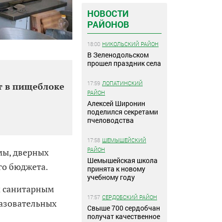
НОВОСТИ
РАЙОНОВ
18:00
НИКОЛЬСКИЙ РАЙОН
В Зеленодольском
прошел праздник села
17:59
ЛОПАТИНСКИЙ
т в пищеблоке
РАЙОН
Алексей Широнин
поделился секретами
пчеловодства
17:58
ШЕМЫШЕЙСКИЙ
РАЙОН
мы, дверных
Шемышейская школа
го бюджета.
принята к новому
учебному году
м санитарным
17:57
СЕРДОБСКИЙ РАЙОН
азовательных
Свыше 700 сердобчан
получат качественное