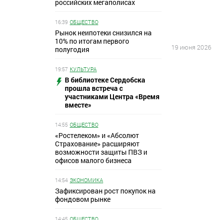
российских мегаполисах
16:39
ОБЩЕСТВО
Рынок неипотеки снизился на
10% по итогам первого
19 июня 2026
полугодия
19:57
КУЛЬТУРА
В библиотеке Сердобска
прошла встреча с
участниками Центра «Время
вместе»
14:55
ОБЩЕСТВО
«Ростелеком» и «Абсолют
Страхование» расширяют
возможности защиты ПВЗ и
офисов малого бизнеса
14:54
ЭКОНОМИКА
Зафиксирован рост покупок на
фондовом рынке
14:45
ОБЩЕСТВО