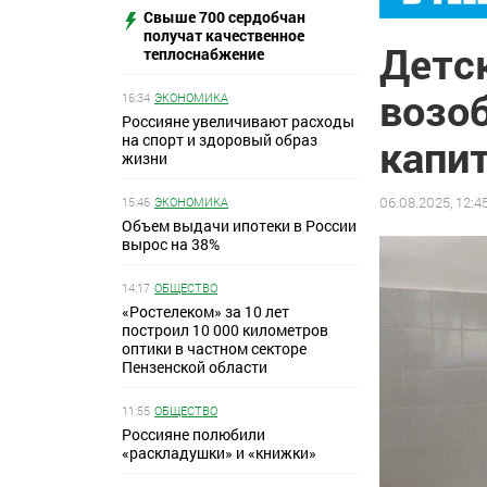
Свыше 700 сердобчан
получат качественное
Детс
теплоснабжение
возо
16:34
ЭКОНОМИКА
Россияне увеличивают расходы
на спорт и здоровый образ
капи
жизни
06.08.2025, 12:4
15:46
ЭКОНОМИКА
Объем выдачи ипотеки в России
вырос на 38%
14:17
ОБЩЕСТВО
«Ростелеком» за 10 лет
построил 10 000 километров
оптики в частном секторе
Пензенской области
11:55
ОБЩЕСТВО
Россияне полюбили
«раскладушки» и «книжки»