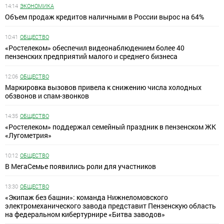
14:14
ЭКОНОМИКА
Объем продаж кредитов наличными в России вырос на 64%
10:41
ОБЩЕСТВО
«Ростелеком» обеспечил видеонаблюдением более 40
пензенских предприятий малого и среднего бизнеса
12:06
ОБЩЕСТВО
Маркировка вызовов привела к снижению числа холодных
обзвонов и спам-звонков
14:35
ОБЩЕСТВО
«Ростелеком» поддержал семейный праздник в пензенском ЖК
«Лугометрия»
10:12
ОБЩЕСТВО
В МегаСемье появились роли для участников
13:30
ОБЩЕСТВО
«Экипаж без башни»: команда Нижнеломовского
электромеханического завода представит Пензенскую область
на федеральном кибертурнире «Битва заводов»