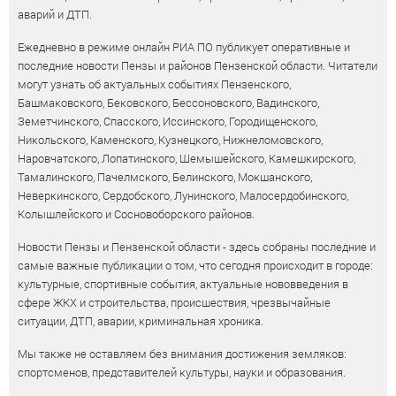
аварий и ДТП.
Ежедневно в режиме онлайн РИА ПО публикует оперативные и
последние новости Пензы и районов Пензенской области. Читатели
могут узнать об актуальных событиях Пензенского,
Башмаковского, Бековского, Бессоновского, Вадинского,
Земетчинского, Спасского, Иссинского, Городищенского,
Никольского, Каменского, Кузнецкого, Нижнеломовского,
Наровчатского, Лопатинского, Шемышейского, Камешкирского,
Тамалинского, Пачелмского, Белинского, Мокшанского,
Неверкинского, Сердобского, Лунинского, Малосердобинского,
Колышлейского и Сосновоборского районов.
Новости Пензы и Пензенской области - здесь собраны последние и
самые важные публикации о том, что сегодня происходит в городе:
культурные, спортивные события, актуальные нововведения в
сфере ЖКХ и строительства, происшествия, чрезвычайные
ситуации, ДТП, аварии, криминальная хроника.
Мы также не оставляем без внимания достижения земляков:
спортсменов, представителей культуры, науки и образования.