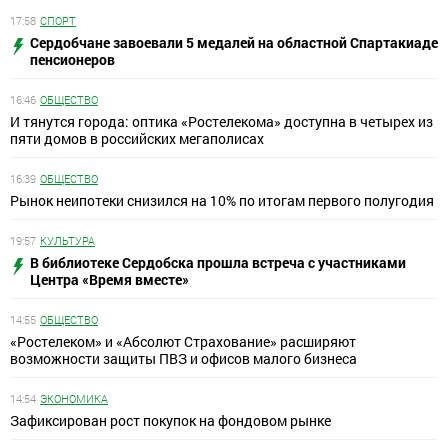
17:58
СПОРТ
Сердобчане завоевали 5 медалей на областной Спартакиаде
пенсионеров
16:46
ОБЩЕСТВО
И тянутся города: оптика «Ростелекома» доступна в четырех из
пяти домов в российских мегаполисах
16:39
ОБЩЕСТВО
Рынок неипотеки снизился на 10% по итогам первого полугодия
19:57
КУЛЬТУРА
В библиотеке Сердобска прошла встреча с участниками
Центра «Время вместе»
14:55
ОБЩЕСТВО
«Ростелеком» и «Абсолют Страхование» расширяют
возможности защиты ПВЗ и офисов малого бизнеса
14:54
ЭКОНОМИКА
Зафиксирован рост покупок на фондовом рынке