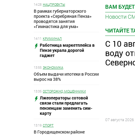
14:28
НАЦПРОЕКТЫ
ВАМ БУДЕТ
В рамках губернаторского
Новости С
проекта «Серебряная Пенза»
проводятся занятия
«Гимнастика для ума»
ЧИТАЙТЕ 
14:11
КРИМИНАЛ
С 10 ав
Работница маркетплейса в
Пензе украла дорогой
воду о
гаджет
Северн
13:55
ЭКОНОМИКА
Объем выдачи ипотеки в России
вырос на 38%
13:35
ОСТОРОЖНО, МОШЕННИКИ
Лжеоператоры сотовой
связи стали предлагать
пензенцам заменить сим-
карту
07 августа 2026
13:19
СПОРТ
В Городищенском районе