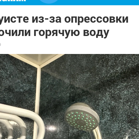
уисте из-за опрессовки
ючили горячую воду
9