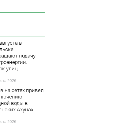
 августа в
льске
ращают подачу
троэнергии.
ок улиц
уста 2026
в на сетях привел
ключению
дной воды в
енских Ахунах
уста 2026