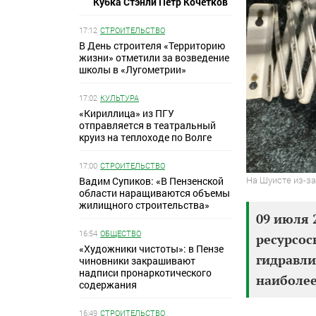
Кубка Стэнли Петр Кочетков
17:12
СТРОИТЕЛЬСТВО
В День строителя «Территорию
жизни» отметили за возведение
школы в «Лугометрии»
17:02
КУЛЬТУРА
«Кириллица» из ПГУ
отправляется в театральный
круиз на теплоходе по Волге
17:00
СТРОИТЕЛЬСТВО
На Шуисте из-з
Вадим Супиков: «В Пензенской
области наращиваются объемы
жилищного строительства»
09 июля 
16:54
ОБЩЕСТВО
ресурсо
«Художники чистоты»: в Пензе
гидравли
чиновники закрашивают
надписи пронаркотического
наиболее
содержания
16:49
СТРОИТЕЛЬСТВО