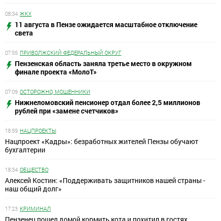
08:34
ЖКХ
11 августа в Пензе ожидается масштабное отключение
света
07:55
ПРИВОЛЖСКИЙ ФЕДЕРАЛЬНЫЙ ОКРУГ
Пензенская область заняла третье место в окружном
финале проекта «МолоТ»
07:09
ОСТОРОЖНО, МОШЕННИКИ
Нижнеломовский пенсионер отдал более 2,5 миллионов
рублей при «замене счетчиков»
18:59
НАЦПРОЕКТЫ
Нацпроект «Кадры»: безработных жителей Пензы обучают
бухгалтерии
18:34
ОБЩЕСТВО
Алексей Костин: «Поддерживать защитников нашей страны -
наш общий долг»
17:23
КРИМИНАЛ
Пензенец пошел домой кормить кота и похитил в гостях