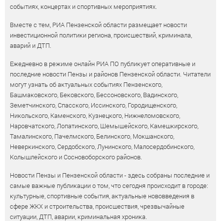
событиях, концертах и спортивных мероприятиях.
Вместе с тем, РИА Пензенской области размещает новости
инвестиционной политики региона, происшествий, криминала,
аварий и ДТП.
Ежедневно в режиме онлайн РИА ПО публикует оперативные и
последние новости Пензы и районов Пензенской области. Читатели
могут узнать об актуальных событиях Пензенского,
Башмаковского, Бековского, Бессоновского, Вадинского,
Земетчинского, Спасского, Иссинского, Городищенского,
Никольского, Каменского, Кузнецкого, Нижнеломовского,
Наровчатского, Лопатинского, Шемышейского, Камешкирского,
Тамалинского, Пачелмского, Белинского, Мокшанского,
Неверкинского, Сердобского, Лунинского, Малосердобинского,
Колышлейского и Сосновоборского районов.
Новости Пензы и Пензенской области - здесь собраны последние и
самые важные публикации о том, что сегодня происходит в городе:
культурные, спортивные события, актуальные нововведения в
сфере ЖКХ и строительства, происшествия, чрезвычайные
ситуации, ДТП, аварии, криминальная хроника.