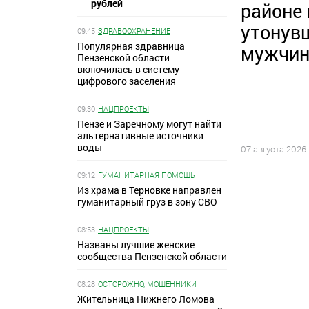
рублей
районе
утонув
09:45
ЗДРАВООХРАНЕНИЕ
Популярная здравница
мужчи
Пензенской области
включилась в систему
цифрового заселения
09:30
НАЦПРОЕКТЫ
Пензе и Заречному могут найти
альтернативные источники
воды
07 августа 2026
09:12
ГУМАНИТАРНАЯ ПОМОЩЬ
Из храма в Терновке направлен
гуманитарный груз в зону СВО
08:53
НАЦПРОЕКТЫ
Названы лучшие женские
сообщества Пензенской области
08:28
ОСТОРОЖНО, МОШЕННИКИ
Жительница Нижнего Ломова