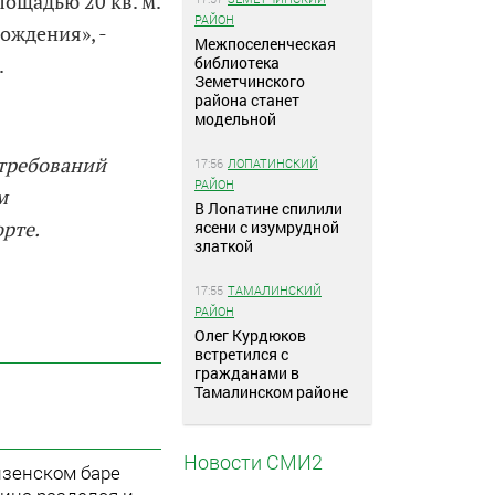
ощадью 20 кв. м.
РАЙОН
ождения», -
Межпоселенческая
библиотека
.
Земетчинского
района станет
модельной
 требований
17:56
ЛОПАТИНСКИЙ
РАЙОН
м
В Лопатине спилили
рте.
ясени с изумрудной
златкой
17:55
ТАМАЛИНСКИЙ
РАЙОН
Олег Курдюков
встретился с
гражданами в
Тамалинском районе
Новости СМИ2
нзенском баре