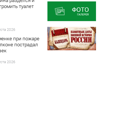
ина разделся и
 громить туалет
уста 2026
менке при пожаре
алконе пострадал
век
уста 2026