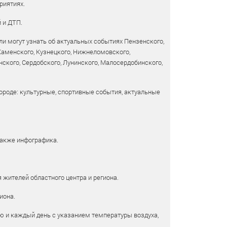
риятиях.
 и ДТП.
и могут узнать об актуальных событиях Пензенского,
 Каменского, Кузнецкого, Нижнеломовского,
ского, Сердобского, Лунинского, Малосердобинского,
ороде: культурные, спортивные события, актуальные
также инфографика.
 жителей областного центра и региона.
иона.
ю и каждый день с указанием температуры воздуха,