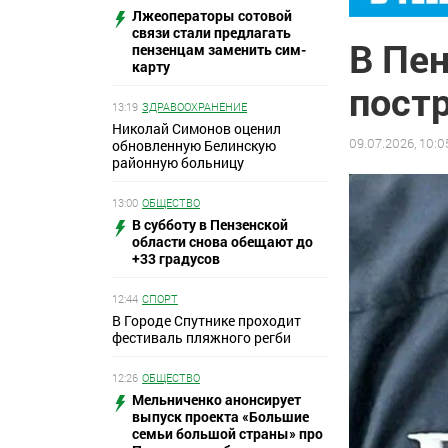
Лжеоператоры сотовой
связи стали предлагать
В Пен
пензенцам заменить сим-
карту
пост
13:19
ЗДРАВООХРАНЕНИЕ
Николай Симонов оценил
09.07.2026, 10:0
обновленную Белинскую
районную больницу
13:00
ОБЩЕСТВО
В субботу в Пензенской
области снова обещают до
+33 градусов
12:44
СПОРТ
В Городе Спутнике проходит
фестиваль пляжного регби
12:26
ОБЩЕСТВО
Мельниченко анонсирует
выпуск проекта «Большие
семьи большой страны» про