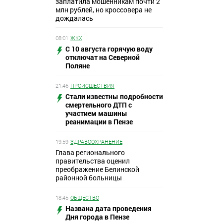
заплатила мошенникам почти 2
млн рублей, но кроссовера не
дождалась
08:01
ЖКХ
С 10 августа горячую воду
отключат на Северной
Поляне
21:46
ПРОИСШЕСТВИЯ
Стали известны подробности
смертельного ДТП с
участием машины
реанимации в Пензе
19:59
ЗДРАВООХРАНЕНИЕ
Глава регионального
правительства оценил
преображение Белинской
районной больницы
18:45
ОБЩЕСТВО
Названа дата проведения
Дня города в Пензе