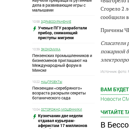
«Выгорело 
научили превращать рутинные
дела в развивающие игры с
Сгорело 2 
малышами
сообщили в
10:58
ЗДРАВООХРАНЕНИЕ
Ученые ПГУ разработали
Причины ЧП
прибор, снимающий
приступы мигрени
Спасатели 
10:39
ЭКОНОМИКА
пожарной б
Пензенских промышленников и
электропро
бизнесменов приглашают на
Международный форум в
Минске
Источник фото:
10:22
НАЦПРОЕКТЫ
Пензенцам «серебряного»
ВАМ БУДЕТ
возраста раскрыли секреты
ботанического сада
Новости С
10:04
ОСТОРОЖНО, МОШЕННИКИ
ЧИТАЙТЕ 
Кузнечанин две недели
отдавал курьерам-
В Бесс
аферистам 17 миллионов