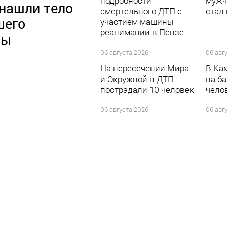
подробности
мужч
 нашли тело
смертельного ДТП с
стал
шего
участием машины
реанимации в Пензе
ны
06 августа 2026
06 авг
На пересечении Мира
В Ка
и Окружной в ДТП
на б
пострадали 10 человек
чело
06 августа 2026
06 авг