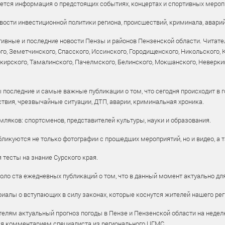
уется информация о предстоящих событиях, концертах и спортивных мероп
ости инвестиционной политики региона, происшествий, криминала, аварий
ивные и последние новости Пензы и районов Пензенской области. Читател
го, Земетчинского, Спасского, Иссинского, Городищенского, Никольского,
рского, Тамалинского, Пачелмского, Белинского, Мокшанского, Неверкин
 последние и самые важные публикации о том, что сегодня происходит в г
твия, чрезвычайные ситуации, ДТП, аварии, криминальная хроника.
ляков: спортсменов, представителей культуры, науки и образования.
ликуются не только фотографии с прошедших мероприятий, но и видео, а 
тесты на знание Сурского края.
оло ста ежедневных публикаций о том, что в данный момент актуально для
алы о вступающих в силу законах, которые коснутся жителей нашего рег
елям актуальный прогноз погоды в Пензе и Пензенской области на недел
ся комментарием специалиста из регионального ЦГМС.