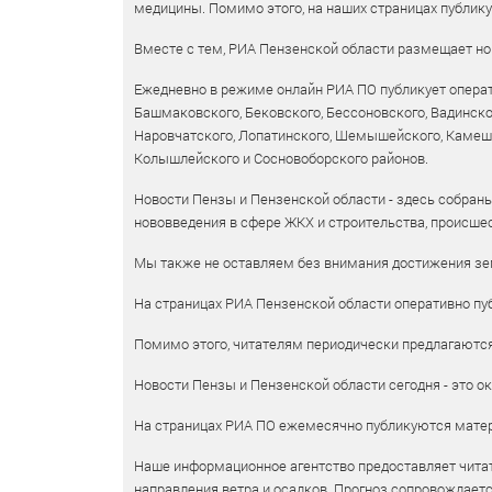
медицины. Помимо этого, на наших страницах публик
Вместе с тем, РИА Пензенской области размещает нов
Ежедневно в режиме онлайн РИА ПО публикует операт
Башмаковского, Бековского, Бессоновского, Вадинско
Наровчатского, Лопатинского, Шемышейского, Камешки
Колышлейского и Сосновоборского районов.
Новости Пензы и Пензенской области - здесь собраны
нововведения в сфере ЖКХ и строительства, происшес
Мы также не оставляем без внимания достижения зем
На страницах РИА Пензенской области оперативно пуб
Помимо этого, читателям периодически предлагаются 
Новости Пензы и Пензенской области сегодня - это ок
На страницах РИА ПО ежемесячно публикуются матери
Наше информационное агентство предоставляет читат
направления ветра и осадков. Прогноз сопровождает