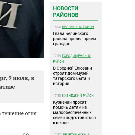
НОВОСТИ
РАЙОНОВ
18:00
БЕЛИНСКИЙ РАЙОН
Глава Белинского
района провел прием
граждан
17:59
ГОРОДИЩЕНСКИЙ
РАЙОН
В Средней Елюзани
строят дом-музей
рг, 9 июля, в
татарского быта и
истории
ативе
17:58
КУЗНЕЦКИЙ РАЙОН
Кузнечан просят
помочь детям из
малообеспеченных
а тушение огня
семей подготовиться
к школе
17:57
ЗЕМЕТЧИНСКИЙ