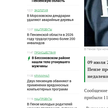
Пензенскую область
12:21
ЭКОЛОГИЯ
В Морозовском дендрарии
удаляют аварийные деревья
12:07
НАЦПРОЕКТЫ
В Пензенской области в 2026
году трудоустроено более 200
инвалидов
В Пензе при но
11:47
ПРОИСШЕСТВИЯ
В Бессоновском районе
09 июля 2
нашли тело утонувшего
мужчины
Пензе пр
недалеко
11:33
КРИМИНАЛ
Двух пензенцев обвиняют в
применении вредоносных
компьютерных программ
Сообщение 
прибыли 11
11:16
НАЦПРОЕКТЫ
В Пензе молодых родителей