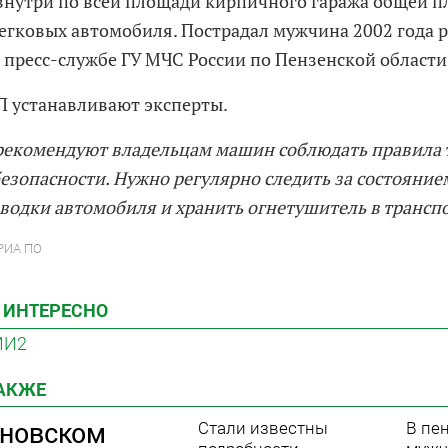
внутри по всей площади кирпичного гаража общей пл
легковых автомобиля. Пострадал мужчина 2002 года р
 пресс-службе ГУ МЧС России по Пензенской области
 устанавливают эксперты.
рекомендуют владельцам машин соблюдать правила
езопасности. Нужно регулярно следить за состояние
водки автомобиля и хранить огнетушитель в транспо
 РИА ПО
 ИНТЕРЕСНО
МИ2
ТАКЖЕ
оновском
Стали известны
В пе