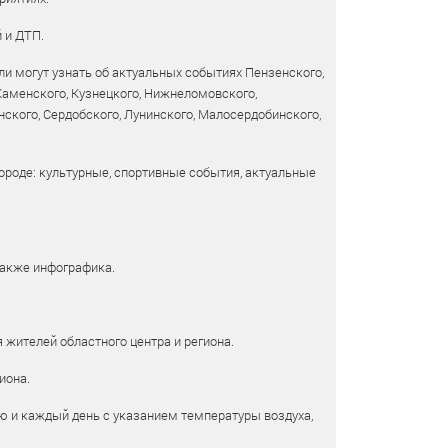
 и ДТП.
и могут узнать об актуальных событиях Пензенского,
 Каменского, Кузнецкого, Нижнеломовского,
ского, Сердобского, Лунинского, Малосердобинского,
ороде: культурные, спортивные события, актуальные
также инфографика.
 жителей областного центра и региона.
иона.
ю и каждый день с указанием температуры воздуха,