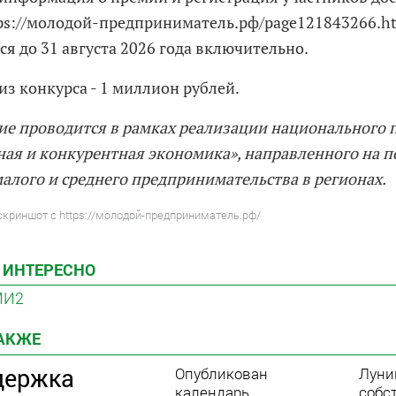
tps://молодой-предприниматель.рф/page121843266.ht
я до 31 августа 2026 года включительно.
из конкурса - 1 миллион рублей.
е проводится в рамках реализации национального 
ая и конкурентная экономика», направленного на 
малого и среднего предпринимательства в регионах.
скриншот с https://молодой-предприниматель.рф/
 ИНТЕРЕСНО
МИ2
ТАКЖЕ
держка
Опубликован
Луни
календарь
собс