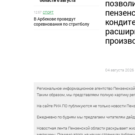
области 6 августа
позвол
пензен
12:57
СПОРТ
В Арбекове проведут
кондит
соревнования по стритболу
расшир
произв
04 августа 2026
Региональное информационное агентство Пензенской о
Таким образом, мы представляем полную картину рег
На сайте РИА ПО публикуются не только новости Пенз
Ежедневно по будням мы предлагаем читателям дайд
Новостная лента Пензенской области раскрывает жизн
медицины. Помимо этого, на наших страницах публик