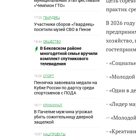
Цель сорев
муниципальный этап фестиваля
«Чемпион ГТО»
практик сре
17:00
ГВАРДЕЕЦ
В 2026 год
Участники сборов «Гвардеец»
посетили музей СВО в Пензе
предприним
хозяйство, 
16:44
ОБЩЕСТВО
В Бековском районе
гостеприим
многодетной семье вручили
комплект спутникового
- «Социаль
телевидения
- «Молодой
16:26
СПОРТ
Пензячка завоевала медали на
Кубке России по дартсу среди
- «Один в д
спортсменов с ПОДА
- «Лидер м
16:11
КРИМИНАЛ
В Пачелме мужчина угрожал
-· «Молодой
убить сожительницу дверной
защелкой
- «Креатив
15:57
НАЦПРОЕКТЫ