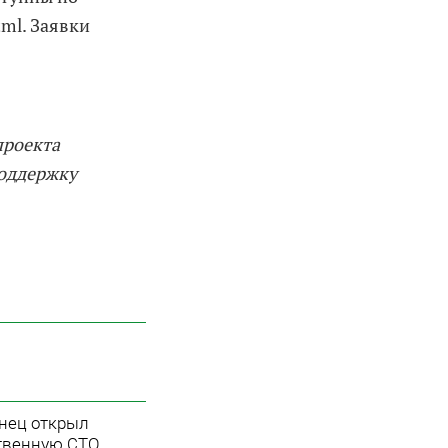
ml. Заявки
проекта
поддержку
нец открыл
твенную СТО