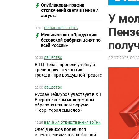
Опубликован график
отключений света в Пензе 7
У мо
августа
Пенз
08:01
ПРОМЫШЛЕННОСТЬ
Мельниченко: «Продукцию
бековской фабрики ценят по
получ
всей России»
02.07.2026, 09:3
07:33
ОБЩЕСТВО
В ТЦ Пензы провели учебную
тренировку по укрытию
граждан при воздушной тревоге
20:00
ОБЩЕСТВО
Руслан Теймуров участвует в XII
Всероссийском молодежном
образовательном форуме
«Территория смыслов»
19:25
ВЕЛИКАЯ ОТЕЧЕСТВЕННАЯ ВОЙНА
Олег Денисов поделился
впечатлениями о зале боевой