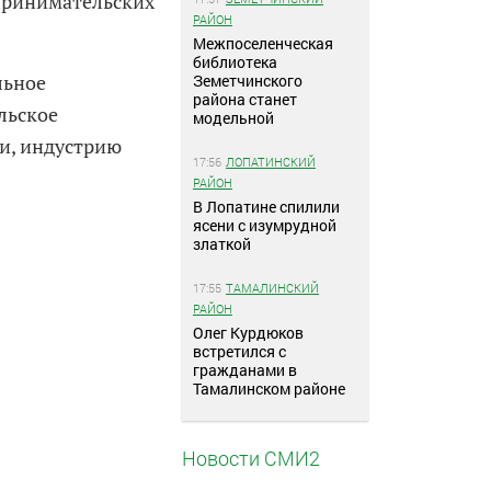
принимательских
РАЙОН
Межпоселенческая
библиотека
льное
Земетчинского
района станет
льское
модельной
ии, индустрию
17:56
ЛОПАТИНСКИЙ
РАЙОН
В Лопатине спилили
ясени с изумрудной
златкой
17:55
ТАМАЛИНСКИЙ
РАЙОН
Олег Курдюков
встретился с
гражданами в
Тамалинском районе
Новости СМИ2