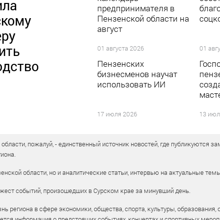
ила
предпринимателя в
благ
скому
Пензенской области на
соцк
август
еру
ить
01 августа 2026
01 авг
одство
Пензенских
Госп
бизнесменов научат
пенз
использовать ИИ
созд
маст
17 июля 2026
13 июл
бласти, пожалуй, - единственный источник новостей, где публикуются зам
иона.
енской области, но и аналитические статьи, интервью на актуальные тем
жест событий, произошедших в Сурском крае за минувший день.
ь региона в сфере экономики, общества, спорта, культуры, образования, 
уется информация о предстоящих событиях, концертах и спортивных мероп