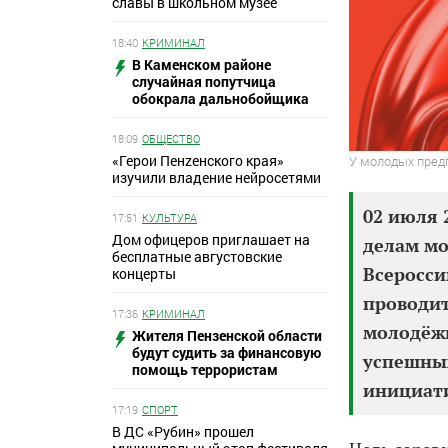
славы в школьном музее
18:40
КРИМИНАЛ
В Каменском районе
случайная попутчица
обокрала дальнобойщика
18:09
ОБЩЕСТВО
«Герои Пенzенского края»
У молодых пред
изучили владение нейросетями
02 июля 
17:51
КУЛЬТУРА
Дом офицеров приглашает на
делам мо
бесплатные августовские
Всеросси
концерты
проводит
17:36
КРИМИНАЛ
молодёжн
Жителя Пензенской области
будут судить за финансовую
успешных
помощь террористам
инициат
17:19
СПОРТ
В ДС «Рубин» прошел