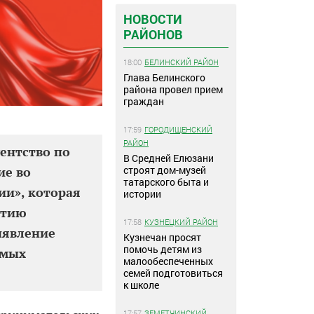
НОВОСТИ
РАЙОНОВ
18:00
БЕЛИНСКИЙ РАЙОН
Глава Белинского
района провел прием
граждан
17:59
ГОРОДИЩЕНСКИЙ
РАЙОН
гентство по
В Средней Елюзани
ие во
строят дом-музей
татарского быта и
ии», которая
истории
итию
17:58
КУЗНЕЦКИЙ РАЙОН
ыявление
Кузнечан просят
помочь детям из
имых
малообеспеченных
семей подготовиться
к школе
17:57
ЗЕМЕТЧИНСКИЙ