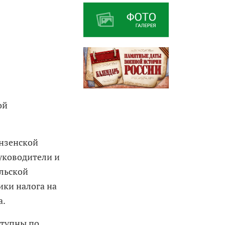
ой
нзенской
руководители и
льской
ики налога на
а.
ступны по