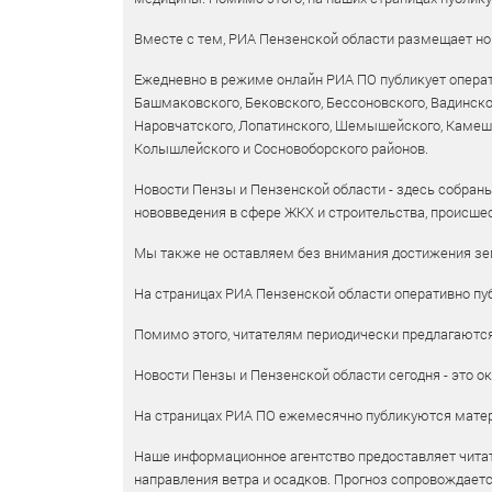
Вместе с тем, РИА Пензенской области размещает нов
Ежедневно в режиме онлайн РИА ПО публикует операт
Башмаковского, Бековского, Бессоновского, Вадинско
Наровчатского, Лопатинского, Шемышейского, Камешки
Колышлейского и Сосновоборского районов.
Новости Пензы и Пензенской области - здесь собраны
нововведения в сфере ЖКХ и строительства, происшес
Мы также не оставляем без внимания достижения зем
На страницах РИА Пензенской области оперативно пуб
Помимо этого, читателям периодически предлагаются 
Новости Пензы и Пензенской области сегодня - это ок
На страницах РИА ПО ежемесячно публикуются матери
Наше информационное агентство предоставляет читат
направления ветра и осадков. Прогноз сопровождает