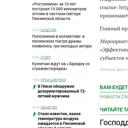
«Ростелеком» за 10 лет
ссылке: ht
построил 10 000 километров
оптики в частном секторе
принимаютс
Пензенской области
Главный пр
14:10
КУЛЬТУРА
Пополнение в коллективе: в
Мероприяти
пензенском театре драмы
появились три молодых актера
«Эффективн
субъектов 
13:52
СПОРТ
Кузнечан ждут на «Зарядку со
стражем порядка»
Источник фото: 
13:32
ПРОИСШЕСТВИЯ
В Пензе обнаружен
ВАМ БУДЕТ
дезориентированный 72-
Новости С
летний мужчина
13:15
ОБЩЕСТВО
ЧИТАЙТЕ 
Стало известно, какая
температура воздуха
Господ
ожидается в Пензенской