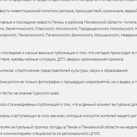
ости инвестиционной политики региона, происшествий, криминала, аварий
ивные и последние новости Пензы и районов Пензенской области. Читател
го, Земетчинского, Спасского, Иссинского, Городищенского, Никольского,
рского, Тамалинского, Пачелмского, Белинского, Мокшанского, Неверкин
 последние и самые важные публикации о том, что сегодня происходит в г
твия, чрезвычайные ситуации, ДТП, аварии, криминальная хроника.
ляков: спортсменов, представителей культуры, науки и образования.
ликуются не только фотографии с прошедших мероприятий, но и видео, а 
тесты на знание Сурского края.
оло ста ежедневных публикаций о том, что в данный момент актуально для
алы о вступающих в силу законах, которые коснутся жителей нашего рег
елям актуальный прогноз погоды в Пензе и Пензенской области на недел
ся комментарием специалиста из регионального ЦГМС.