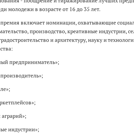
нования - поощрение и тиражирование лучших пред
ди молодежи в возрасте от 16 до 35 лет.
у премия включает номинации, охватывающие социа
ательство, производство, креативные индустрии, се
градостроительство и архитектуру, науку и технолог
ства:
ный предприниматель»;
 производитель»;
еле»;
аркетплейсов»;
 аграрий»;
ные индустрии»;