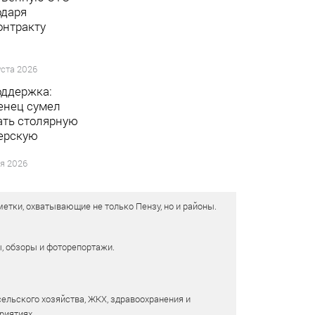
одаря
онтракту
уста 2026
оддержка:
енец сумел
ать столярную
ерскую
я 2026
етки, охватывающие не только Пензу, но и районы.
ы, обзоры и фоторепортажи.
сельского хозяйства, ЖКХ, здравоохранения и
риятиях.