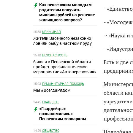
Как пензенским молодым
- «Единство
родителям получить
миллион рублей на решение
жилищного вопроса?
- «Молодеж
15:38
КРИМИНАЛ
-· «Наука и
Жители Засечного незаконно
ловили рыбу в частном пруду
- «Индустр
15:18
БЕЗОПАСНОСТЬ
Есть и две
6 июля в Пензенской области
пройдет профилактическое
предприним
мероприятие «Автоперевозчик»
Министерст
15:03
ГУМАНИТАРНАЯ ПОМОЩЬ
Мы #ВсегдаРядом
области на
учредители
14:45
ГВАРДЕЕЦ
«Гвардейцы»
деятельност
познакомились с
профессион
Пензенским зоопарком
Подробная 
14:29
ОБЩЕСТВО