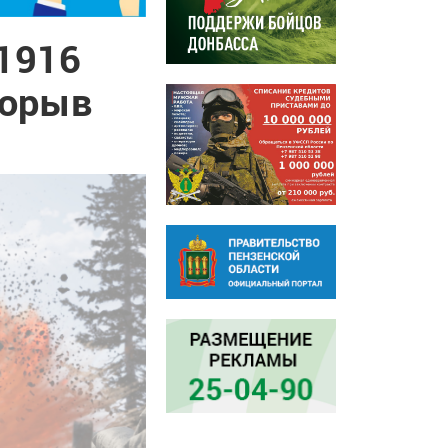
 1916
рорыв