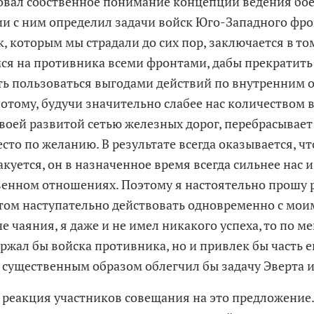
вал собственное понимание концепции ведения бое
ии с ним определил задачи войск Юго-Западного фро
, которым мы страдали до сих пор, заключается в то
ся на противника всеми фронтами, дабы прекратит
ь пользоваться выгодами действий по внутренним
отому, будучи значительно слабее нас количеством в
воей развитой сетью железных дорог, перебрасывает 
сто по желанию. В результате всегда оказывается, что
куется, он в назначенное время всегда сильнее нас и
венном отношениях. Поэтому я настоятельно прошу
ом наступательно действовать одновременно с мои
че чаяния, я даже и не имел никакого успеха, то по 
ржал бы войска противника, но и привлек бы часть е
м существенным образом облегчил бы задачу Эверта 
 реакция участников совещания на это предложение.