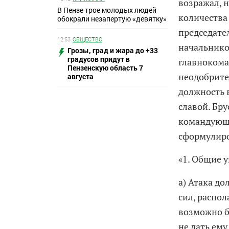
возражал, 
В Пензе трое молодых людей
количества
обокрали незапертую «девятку»
председате
12:53
ОБЩЕСТВО
начальнико
Грозы, град и жара до +33
градусов придут в
главнокома
Пензенскую область 7
неодобрите
августа
должность 
славой. Бр
командующ
сформулиро
«1. Общие 
а) Атака д
сил, распол
возможно б
не дать ем