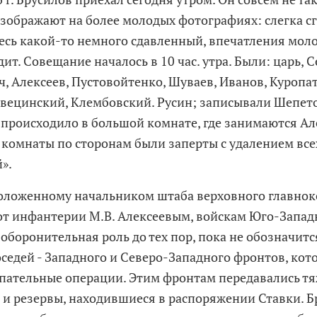
изображают на более молодых фотографиях: слегка сг
весь какой-то немного сдавленный, впечатления мол
ит. Совещание началось в 10 час. утра. Были: царь, 
, Алексеев, Пустовойтенко, Шуваев, Иванов, Куропат
Квецинский, Клембовский. Русин; записывали Шепетов
происходило в большой комнате, где занимаются Ал
е комнаты по сторонам были заперты с удалением все
».
доложенному начальником штаба верховного главн
от инфантерии М.В. Алексеевым, войскам Юго-Запад
оборонительная роль до тех пор, пока не обозначитс
оседей - Западного и Северо-Западного фронтов, ко
упательные операции. Этим фронтам передавались т
 и резервы, находившиеся в распоряжении Ставки. Б