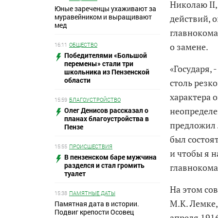
Николаю II
Юные зареченцы ухаживают за
муравейником и выращивают
действий, о
мед
главнокома
о замене.
16:11
ОБЩЕСТВО
Победителями «Большой
перемены» стали три
«Государя, 
школьника из Пензенской
области
столь резко
характера 
15:59
БЛАГОУСТРОЙСТВО
неопределе
Олег Денисов рассказал о
планах благоустройства в
предложил 
Пензе
был состоят
15:55
ПРОИСШЕСТВИЯ
и чтобы я н
В пензенском баре мужчина
разделся и стал громить
главноком
туалет
На этом со
15:38
ПАМЯТНЫЕ ДАТЫ
М.К. Лемке,
Памятная дата в истории.
Подвиг крепости Осовец
апреля 1916