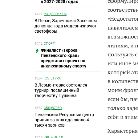
сформулиро
в 2027-2028 годах
соответств
14:27
НАЦПРОЕКТЫ
«Недостаток
В Пензе, Заречном и Засечном
до конца года модернизируют
наваливаем
светофоры
возможност
14:12
СПОРТ
линиям, и п
Финалист «Героев
пользуясь с
Пенzенского края»
представит проект по
или иное ме
инклюзивному спорту
который ата
13:54
КУЛЬТУРА
в количест
В Лермонтовке состоялся
моим фронт
турнир, посвященный
творчеству Пушкина
если бы, па
только заде
13:37
ОБЩЕСТВО
Пензенский Ресурсный центр
себя и эти
принял за полгода около 4
тысяч звонков
Характерна
13:18
КРИМИНАЛ