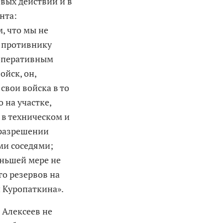
вых действий и в
нта:
м, что мы не
ь противнику
 оперативным
ойск, он,
свои войска в то
 на участке,
 в техническом и
 разрешении
ми соседями;
меньшей мере не
го резервов на
и Куропаткина».
 Алексеев не