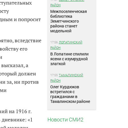
аступательных
РАЙОН
осту
Межпоселенческая
библиотека
едным и попросит
Земетчинского
района станет
модельной
оятно, вследствие
17:56
ЛОПАТИНСКИЙ
свойству его
РАЙОН
В Лопатине спилили
и
ясени с изумрудной
златкой
 высказал, а
который должен
17:55
ТАМАЛИНСКИЙ
РАЙОН
ни за, ни против
Олег Курдюков
ими
встретился с
гражданами в
Тамалинском районе
ий на 1916 г.
Новости СМИ2
 дневнике: «1
кой молодец,