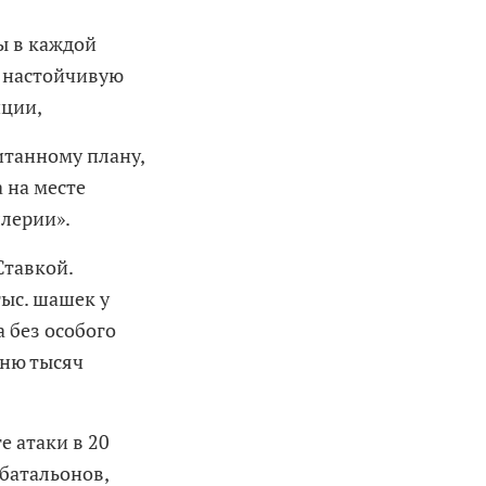
ы в каждой
ь настойчивую
иции,
итанному плану,
 на месте
ллерии».
Ставкой.
тыс. шашек у
 без особого
тню тысяч
е атаки в 20
 батальонов,