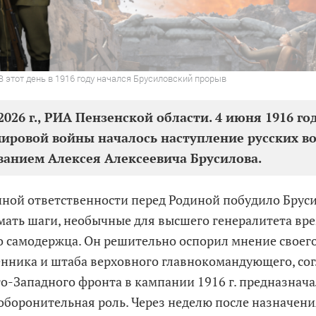
В этот день в 1916 году начался Брусиловский прорыв
2026 г., РИА Пензенской области. 4 июня 1916 год
ировой войны началось наступление русских в
анием Алексея Алексеевича Брусилова.
чной ответственности перед Родиной побудило Брус
ать шаги, необычные для высшего генералитета вр
о самодержца. Он решительно оспорил мнение своег
нника и штаба верховного главнокомандующего, со
о-Западного фронта в кампании 1916 г. предназнача
 оборонительная роль. Через неделю после назначени