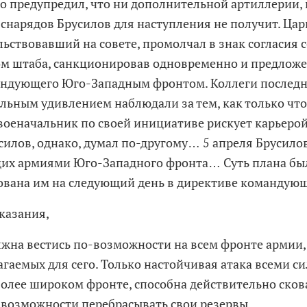
но предупредил, что ни дополнительной артиллерии,
 снарядов Брусилов для наступления не получит. Цар
льствовавший на совете, промолчал в знак согласия 
м штаба, санкционировав одновременно и предлож
ндующего Юго-Западным фронтом. Коллеги последн
льным удивлением наблюдали за тем, как только чт
военачальник по своей инициативе рискует карьерой
усилов, однако, думал по-другому… 5 апреля Брусило
их армиями Юго-Западного фронта… Суть плана бы
вана им на следующий день в директиве командую
указания,
олжна вестись по-возможности на всем фронте армии,
агаемых для сего. Только настойчивая атака всеми си
олее широком фронте, способна действительно сков
у возможности перебрасывать свои резервы,