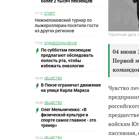
более 2 тысяч пензенцев
17:16
СПОРТ
Нижнеломовский турнир по
лыжероллерам посетили гости
из других регионов
Памятная дата. 
17:00
ЗДРАВООХРАНЕНИЕ
По субботам пензенцам
04 июня 
предлагают обследовать
Первой м
полость рта, чтобы
избежать онкологии
командов
16:43
ОБЩЕСТВО
В Пензе ограничат движение
Чувство ли
на улице Карла Маркса
предприним
16:36
ОБЩЕСТВО
российског
Олег Мельниченко: «В
предшестве
физической культуре и
спорте самое главное - это
войскам Юг
тренер»
пассивная,
16:24
ОБЩЕСТВО