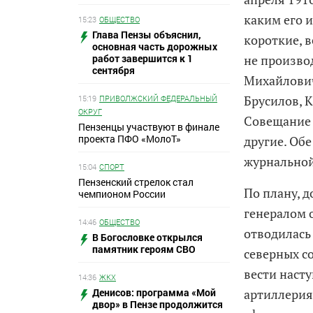
каким его 
15:23
ОБЩЕСТВО
Глава Пензы объяснил,
короткие, 
основная часть дорожных
не производ
работ завершится к 1
сентября
Михайлович
Брусилов, 
15:19
ПРИВОЛЖСКИЙ ФЕДЕРАЛЬНЫЙ
ОКРУГ
Совещание 
Пензенцы участвуют в финале
проекта ПФО «МолоТ»
другие. Об
журнальной
15:04
СПОРТ
Пензенский стрелок стал
По плану, 
чемпионом России
генералом 
14:46
ОБЩЕСТВО
отводилась 
В Богословке открылся
памятник героям СВО
северных с
вести наст
14:36
ЖКХ
артиллерия
Денисов: программа «Мой
двор» в Пензе продолжится