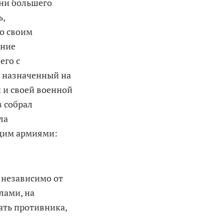
 ни большего
ь,
со своим
ение
его с
о назначенный на
 и своей военной
в собрал
ла
щим армиями:
 независимо от
лами, на
ать противника,