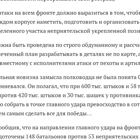
 атаки на всем фронте должно выразиться в том, чтоб
аждом корпусе наметить, подготовить и организоват
деленного участка неприятельской укрепленной поз
олжна быть проведена по строго обдуманному и рассч
ченный план разрабатывать в деталях не по карте, а
овместному с исполнителями атаки от пехоты и арти
ьная новизна замысла полководца не была понята 
мневался. Он полагал, что при 600 тыс. штыков и 58 
против 420 тыс. штыков и 30 тыс. шашек у противника
 собрать в точке главного удара превосходство в со
ем самым сделать все для победы…
ообщив, что на направлении главного удара на фронт
едоточены 148 батальонов против 53 неприятельских