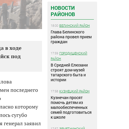
НОВОСТИ
РАЙОНОВ
18:00
БЕЛИНСКИЙ РАЙОН
Глава Белинского
района провел прием
граждан
а в ходе
17:59
ГОРОДИЩЕНСКИЙ
ойск под
РАЙОН
В Средней Елюзани
строят дом-музей
татарского быта и
истории
илова
емен последнего
17:58
КУЗНЕЦКИЙ РАЙОН
Кузнечан просят
о
помочь детям из
гласно которому
малообеспеченных
семей подготовиться
лось сугубо
к школе
я генерал заявил
17:57
ЗЕМЕТЧИНСКИЙ