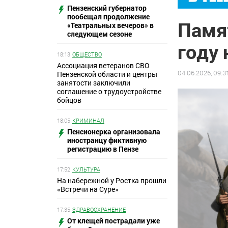
Пензенский губернатор
пообещал продолжение
Памят
«Театральных вечеров» в
следующем сезоне
году
18:13
ОБЩЕСТВО
Ассоциация ветеранов СВО
04.06.2026, 09:3
Пензенской области и центры
занятости заключили
соглашение о трудоустройстве
бойцов
18:05
КРИМИНАЛ
Пенсионерка организовала
иностранцу фиктивную
регистрацию в Пензе
17:52
КУЛЬТУРА
На набережной у Ростка прошли
«Встречи на Суре»
17:35
ЗДРАВООХРАНЕНИЕ
От клещей пострадали уже