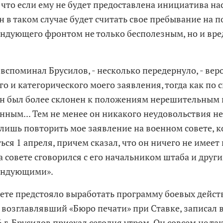
, что если ему не будет предоставлена инициатива н
н в таком случае будет считать свое пребывание на п
ндующего фронтом не только бесполезным, но и вр
- вспоминал Брусилов, - несколько передернуло, - вер
го и категорического моего заявления, тогда как по 
он был более склонен к положениям нерешительным 
нным... Тем не менее он никакого неудовольствия не
лишь повторить мое заявление на военном совете, 
ься 1 апреля, причем сказал, что он ничего не имеет 
а совете сговорился с его начальником штаба и друг
андующими».
вете предстояло выработать программу боевых действ
 возглавлявший «Бюро печати» при Ставке, записал в
 г. Брусилов приехал сегодня утром. Он совсем не та