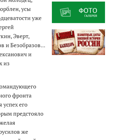
орблен, усы
одцеватости уже
Сергей
кин, Эверт,
 и Безобразов...
ексанович и
х из
окомандующего
ного фронта
я успех его
торым предстояло
яжелая
русилов же