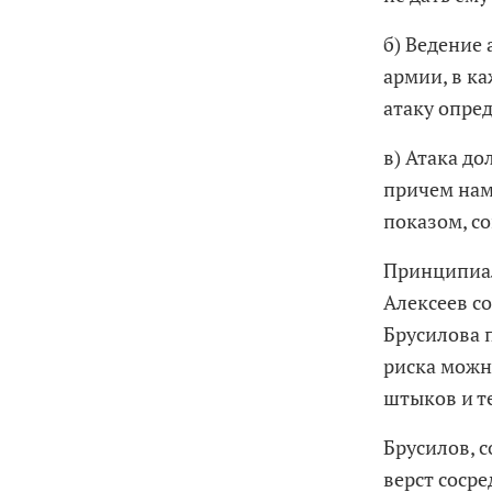
б) Ведение
армии, в к
атаку опре
в) Атака д
причем наме
показом, с
Принципиал
Алексеев со
Брусилова 
риска можно
штыков и т
Брусилов, с
верст соср