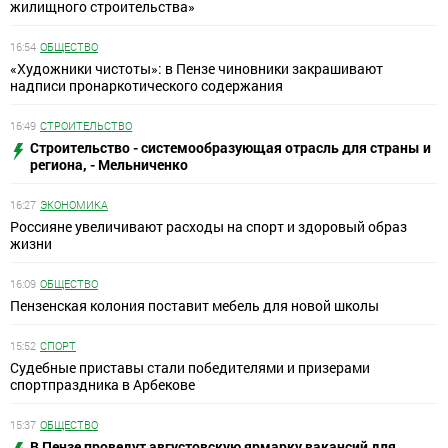
жилищного строительства»
16:54
ОБЩЕСТВО
«Художники чистоты»: в Пензе чиновники закрашивают
надписи пронаркотического содержания
16:49
СТРОИТЕЛЬСТВО
Строительство - системообразующая отрасль для страны и
региона, - Мельниченко
16:27
ЭКОНОМИКА
Россияне увеличивают расходы на спорт и здоровый образ
жизни
16:09
ОБЩЕСТВО
Пензенская колония поставит мебель для новой школы
15:52
СПОРТ
Судебные приставы стали победителями и призерами
спортпраздника в Арбекове
15:37
ОБЩЕСТВО
В Пензе проведут августовскую ярмарку вакансий для