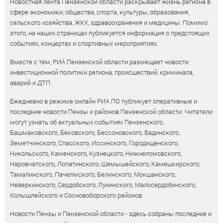
Новостная лента Пензенской области раскрывает жизнь региона в
сфере экономики, общества, спорта, культуры, образования,
сельского хозяйства, ЖКХ, здравоохранения и медицины. Помимо
этого, на наших страницах публикуется информация о предстоящих
событиях, концертах и спортивных мероприятиях.
Вместе с тем, РИА Пензенской области размещает новости
инвестиционной политики региона, происшествий, криминала,
аварий и ДТП.
Ежедневно в режиме онлайн РИА ПО публикует оперативные и
последние новости Пензы и районов Пензенской области. Читатели
могут узнать об актуальных событиях Пензенского,
Башмаковского, Бековского, Бессоновского, Вадинского,
Земетчинского, Спасского, Иссинского, Городищенского,
Никольского, Каменского, Кузнецкого, Нижнеломовского,
Наровчатского, Лопатинского, Шемышейского, Камешкирского,
Тамалинского, Пачелмского, Белинского, Мокшанского,
Неверкинского, Сердобского, Лунинского, Малосердобинского,
Колышлейского и Сосновоборского районов.
Новости Пензы и Пензенской области - здесь собраны последние и