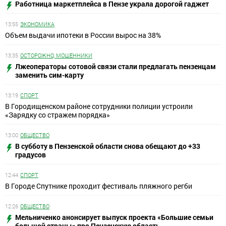
Работница маркетплейса в Пензе украла дорогой гаджет
13:55
ЭКОНОМИКА
Объем выдачи ипотеки в России вырос на 38%
13:35
ОСТОРОЖНО, МОШЕННИКИ
Лжеоператоры сотовой связи стали предлагать пензенцам
заменить сим-карту
13:19
СПОРТ
В Городищенском районе сотрудники полиции устроили
«Зарядку со стражем порядка»
13:00
ОБЩЕСТВО
В субботу в Пензенской области снова обещают до +33
градусов
12:44
СПОРТ
В Городе Спутнике проходит фестиваль пляжного регби
12:26
ОБЩЕСТВО
Мельниченко анонсирует выпуск проекта «Большие семьи
большой страны» про Пензенскую область