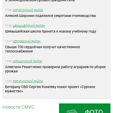
17:59
ЛОПАТИНСКИЙ РАЙОН
Алексей Широнин поделился секретами пчеловодства
17:58
ШЕМЫШЕЙСКИЙ РАЙОН
Шемышейская школа принята к новому учебному году
17:57
СЕРДОБСКИЙ РАЙОН
Свыше 700 сердобчан получат качественное
теплоснабжение
17:56
МОКШАНСКИЙ РАЙОН
Алевтина Решетченко проверила работу аграриев по уборке
урожая
17:55
ЛОПАТИНСКИЙ РАЙОН
Ветерану СВО Сергею Комлеву помог проект «Сурское
мужество»
Новости СМИ2