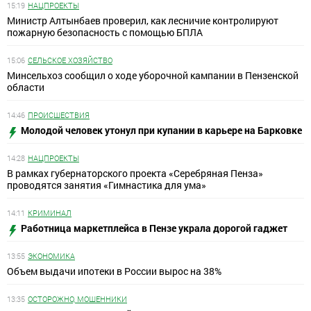
15:19
НАЦПРОЕКТЫ
Министр Алтынбаев проверил, как лесничие контролируют
пожарную безопасность с помощью БПЛА
15:06
СЕЛЬСКОЕ ХОЗЯЙСТВО
Минсельхоз сообщил о ходе уборочной кампании в Пензенской
области
14:46
ПРОИСШЕСТВИЯ
Молодой человек утонул при купании в карьере на Барковке
14:28
НАЦПРОЕКТЫ
В рамках губернаторского проекта «Серебряная Пенза»
проводятся занятия «Гимнастика для ума»
14:11
КРИМИНАЛ
Работница маркетплейса в Пензе украла дорогой гаджет
13:55
ЭКОНОМИКА
Объем выдачи ипотеки в России вырос на 38%
13:35
ОСТОРОЖНО, МОШЕННИКИ