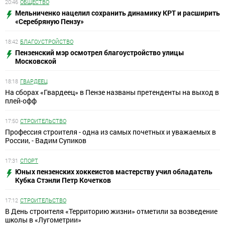
20:46
ОБЩЕСТВО
Мельниченко нацелил сохранить динамику КРТ и расширить
«Серебряную Пензу»
18:42
БЛАГОУСТРОЙСТВО
Пензенский мэр осмотрел благоустройство улицы
Московской
18:18
ГВАРДЕЕЦ
На сборах «Гвардеец» в Пензе названы претенденты на выход в
плей-офф
17:50
СТРОИТЕЛЬСТВО
Профессия строителя - одна из самых почетных и уважаемых в
России, - Вадим Супиков
17:31
СПОРТ
Юных пензенских хоккеистов мастерству учил обладатель
Кубка Стэнли Петр Кочетков
17:12
СТРОИТЕЛЬСТВО
В День строителя «Территорию жизни» отметили за возведение
школы в «Лугометрии»