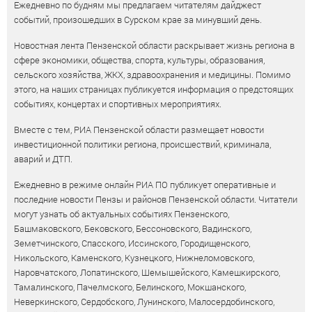
Ежедневно по будням мы предлагаем читателям дайджест
событий, произошедших в Сурском крае за минувший день.
Новостная лента Пензенской области раскрывает жизнь региона в
сфере экономики, общества, спорта, культуры, образования,
сельского хозяйства, ЖКХ, здравоохранения и медицины. Помимо
этого, на наших страницах публикуется информация о предстоящих
событиях, концертах и спортивных мероприятиях.
Вместе с тем, РИА Пензенской области размещает новости
инвестиционной политики региона, происшествий, криминала,
аварий и ДТП.
Ежедневно в режиме онлайн РИА ПО публикует оперативные и
последние новости Пензы и районов Пензенской области. Читатели
могут узнать об актуальных событиях Пензенского,
Башмаковского, Бековского, Бессоновского, Вадинского,
Земетчинского, Спасского, Иссинского, Городищенского,
Никольского, Каменского, Кузнецкого, Нижнеломовского,
Наровчатского, Лопатинского, Шемышейского, Камешкирского,
Тамалинского, Пачелмского, Белинского, Мокшанского,
Неверкинского, Сердобского, Лунинского, Малосердобинского,