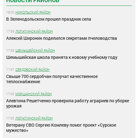
НОВОСТИ РАЙОНОВ
18:00
НИКОЛЬСКИЙ РАЙОН
В Зеленодольском прошел праздник села
17:59
ЛОПАТИНСКИЙ РАЙОН
Алексей Широнин поделился секретами пчеловодства
17:58
ШЕМЫШЕЙСКИЙ РАЙОН
Шемышейская школа принята к новому учебному году
17:57
СЕРДОБСКИЙ РАЙОН
Свыше 700 сердобчан получат качественное
теплоснабжение
17:56
МОКШАНСКИЙ РАЙОН
Алевтина Решетченко проверила работу аграриев по уборке
урожая
17:55
ЛОПАТИНСКИЙ РАЙОН
Ветерану СВО Сергею Комлеву помог проект «Сурское
мужество»