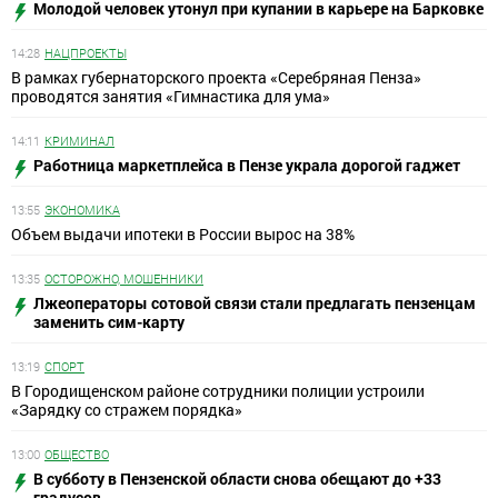
Молодой человек утонул при купании в карьере на Барковке
14:28
НАЦПРОЕКТЫ
В рамках губернаторского проекта «Серебряная Пенза»
проводятся занятия «Гимнастика для ума»
14:11
КРИМИНАЛ
Работница маркетплейса в Пензе украла дорогой гаджет
13:55
ЭКОНОМИКА
Объем выдачи ипотеки в России вырос на 38%
13:35
ОСТОРОЖНО, МОШЕННИКИ
Лжеоператоры сотовой связи стали предлагать пензенцам
заменить сим-карту
13:19
СПОРТ
В Городищенском районе сотрудники полиции устроили
«Зарядку со стражем порядка»
13:00
ОБЩЕСТВО
В субботу в Пензенской области снова обещают до +33
градусов