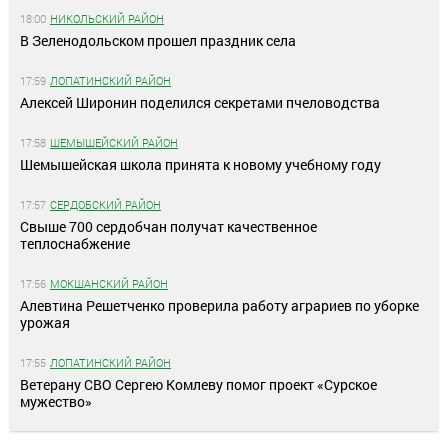
18:00
НИКОЛЬСКИЙ РАЙОН
В Зеленодольском прошел праздник села
17:59
ЛОПАТИНСКИЙ РАЙОН
Алексей Широнин поделился секретами пчеловодства
17:58
ШЕМЫШЕЙСКИЙ РАЙОН
Шемышейская школа принята к новому учебному году
17:57
СЕРДОБСКИЙ РАЙОН
Свыше 700 сердобчан получат качественное
теплоснабжение
17:56
МОКШАНСКИЙ РАЙОН
Алевтина Решетченко проверила работу аграриев по уборке
урожая
17:55
ЛОПАТИНСКИЙ РАЙОН
Ветерану СВО Сергею Комлеву помог проект «Сурское
мужество»