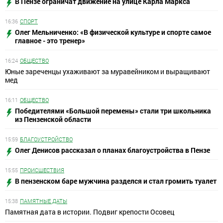
В Пензе ограничат движение на улице Карла Маркса
16:36
СПОРТ
Олег Мельниченко: «В физической культуре и спорте самое
главное - это тренер»
16:24
ОБЩЕСТВО
Юные зареченцы ухаживают за муравейником и выращивают
мед
16:11
ОБЩЕСТВО
Победителями «Большой перемены» стали три школьника
из Пензенской области
15:59
БЛАГОУСТРОЙСТВО
Олег Денисов рассказал о планах благоустройства в Пензе
15:55
ПРОИСШЕСТВИЯ
В пензенском баре мужчина разделся и стал громить туалет
15:38
ПАМЯТНЫЕ ДАТЫ
Памятная дата в истории. Подвиг крепости Осовец