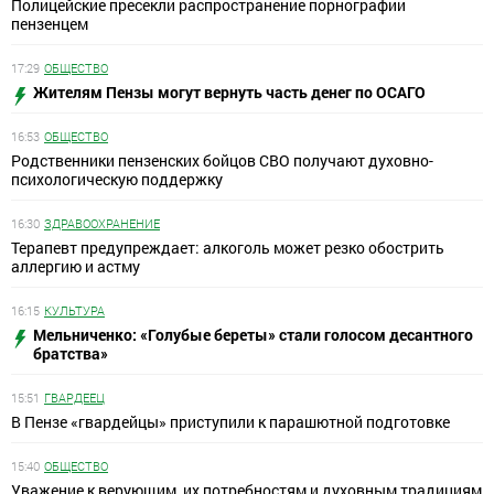
Полицейские пресекли распространение порнографии
пензенцем
17:29
ОБЩЕСТВО
Жителям Пензы могут вернуть часть денег по ОСАГО
16:53
ОБЩЕСТВО
Родственники пензенских бойцов СВО получают духовно-
психологическую поддержку
16:30
ЗДРАВООХРАНЕНИЕ
Терапевт предупреждает: алкоголь может резко обострить
аллергию и астму
16:15
КУЛЬТУРА
Мельниченко: «Голубые береты» стали голосом десантного
братства»
15:51
ГВАРДЕЕЦ
В Пензе «гвардейцы» приступили к парашютной подготовке
15:40
ОБЩЕСТВО
Уважение к верующим, их потребностям и духовным традициям