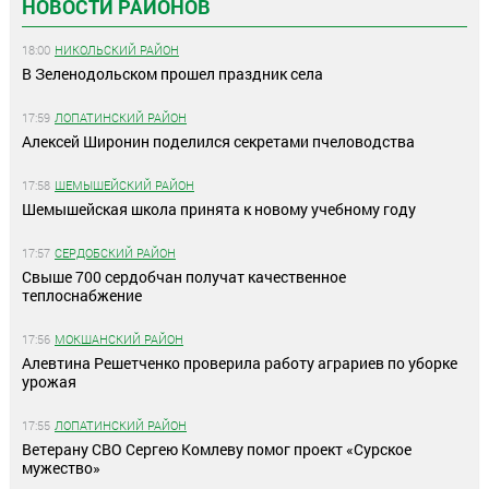
НОВОСТИ РАЙОНОВ
18:00
НИКОЛЬСКИЙ РАЙОН
В Зеленодольском прошел праздник села
17:59
ЛОПАТИНСКИЙ РАЙОН
Алексей Широнин поделился секретами пчеловодства
17:58
ШЕМЫШЕЙСКИЙ РАЙОН
Шемышейская школа принята к новому учебному году
17:57
СЕРДОБСКИЙ РАЙОН
Свыше 700 сердобчан получат качественное
теплоснабжение
17:56
МОКШАНСКИЙ РАЙОН
Алевтина Решетченко проверила работу аграриев по уборке
урожая
17:55
ЛОПАТИНСКИЙ РАЙОН
Ветерану СВО Сергею Комлеву помог проект «Сурское
мужество»