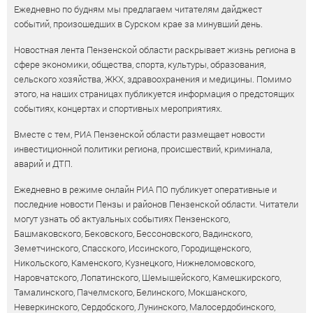
Ежедневно по будням мы предлагаем читателям дайджест
событий, произошедших в Сурском крае за минувший день.
Новостная лента Пензенской области раскрывает жизнь региона в
сфере экономики, общества, спорта, культуры, образования,
сельского хозяйства, ЖКХ, здравоохранения и медицины. Помимо
этого, на наших страницах публикуется информация о предстоящих
событиях, концертах и спортивных мероприятиях.
Вместе с тем, РИА Пензенской области размещает новости
инвестиционной политики региона, происшествий, криминала,
аварий и ДТП.
Ежедневно в режиме онлайн РИА ПО публикует оперативные и
последние новости Пензы и районов Пензенской области. Читатели
могут узнать об актуальных событиях Пензенского,
Башмаковского, Бековского, Бессоновского, Вадинского,
Земетчинского, Спасского, Иссинского, Городищенского,
Никольского, Каменского, Кузнецкого, Нижнеломовского,
Наровчатского, Лопатинского, Шемышейского, Камешкирского,
Тамалинского, Пачелмского, Белинского, Мокшанского,
Неверкинского, Сердобского, Лунинского, Малосердобинского,