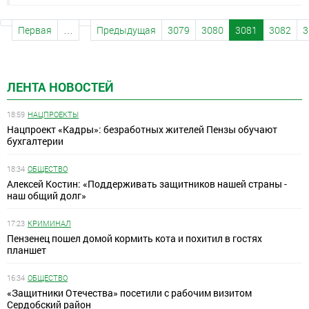
Первая
…
Предыдущая
3079
3080
3081
3082
3
ЛЕНТА НОВОСТЕЙ
18:59
НАЦПРОЕКТЫ
Нацпроект «Кадры»: безработных жителей Пензы обучают
бухгалтерии
18:34
ОБЩЕСТВО
Алексей Костин: «Поддерживать защитников нашей страны -
наш общий долг»
17:23
КРИМИНАЛ
Пензенец пошел домой кормить кота и похитил в гостях
планшет
16:34
ОБЩЕСТВО
«Защитники Отечества» посетили с рабочим визитом
Сердобский район