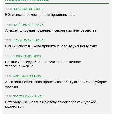
18:00
НИКОЛЬСКИЙ РАЙОН
В Зеленодольском прошел праздник села
17:59
ЛОПАТИНСКИЙ РАЙОН
Алексей Широнин поделился секретами пчеловодства
17:58
ШЕМЫШЕЙСКИЙ РАЙОН
Шемышейская школа принята к новому учебному году
17:57
СЕРДОБСКИЙ РАЙОН
Свыше 700 сердобчан получат качественное
теплоснабжение
17:56
МОКШАНСКИЙ РАЙОН
Алевтина Решетченко проверила работу аграриев по уборке
урожая
17:55
ЛОПАТИНСКИЙ РАЙОН
Ветерану СВО Сергею Комлеву помог проект «Сурское
мужество»