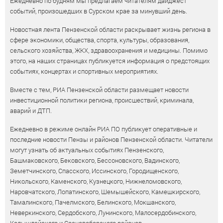
Ежедневно по будням мы предлагаем читателям дайджест
событий, произошедших в Сурском крае за минувший день.
Новостная лента Пензенской области раскрывает жизнь региона в
сфере экономики, общества, спорта, культуры, образования,
сельского хозяйства, ЖКХ, здравоохранения и медицины. Помимо
этого, на наших страницах публикуется информация о предстоящих
событиях, концертах и спортивных мероприятиях.
Вместе с тем, РИА Пензенской области размещает новости
инвестиционной политики региона, происшествий, криминала,
аварий и ДТП.
Ежедневно в режиме онлайн РИА ПО публикует оперативные и
последние новости Пензы и районов Пензенской области. Читатели
могут узнать об актуальных событиях Пензенского,
Башмаковского, Бековского, Бессоновского, Вадинского,
Земетчинского, Спасского, Иссинского, Городищенского,
Никольского, Каменского, Кузнецкого, Нижнеломовского,
Наровчатского, Лопатинского, Шемышейского, Камешкирского,
Тамалинского, Пачелмского, Белинского, Мокшанского,
Неверкинского, Сердобского, Лунинского, Малосердобинского,