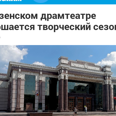
нзенском драмтеатре
ршается творческий сезо
6