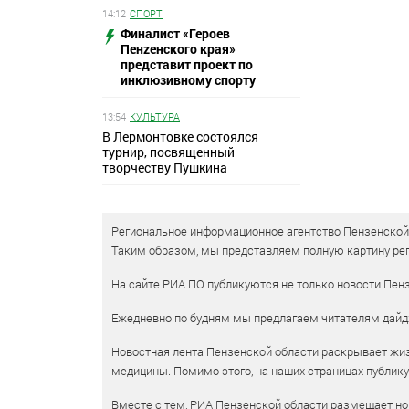
14:12
СПОРТ
Финалист «Героев
Пенzенского края»
представит проект по
инклюзивному спорту
13:54
КУЛЬТУРА
В Лермонтовке состоялся
турнир, посвященный
творчеству Пушкина
Региональное информационное агентство Пензенской о
Таким образом, мы представляем полную картину рег
На сайте РИА ПО публикуются не только новости Пенз
Ежедневно по будням мы предлагаем читателям дайд
Новостная лента Пензенской области раскрывает жизн
медицины. Помимо этого, на наших страницах публик
Вместе с тем, РИА Пензенской области размещает нов