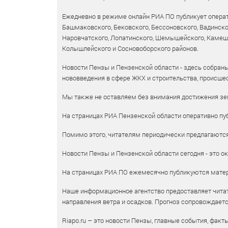
Ежедневно в режиме онлайн РИА ПО публикует операт
Башмаковского, Бековского, Бессоновского, Вадинско
Наровчатского, Лопатинского, Шемышейского, Камешки
Колышлейского и Сосновоборского районов.
Новости Пензы и Пензенской области - здесь собраны
нововведения в сфере ЖКХ и строительства, происшес
Мы также не оставляем без внимания достижения зем
На страницах РИА Пензенской области оперативно пуб
Помимо этого, читателям периодически предлагаются 
Новости Пензы и Пензенской области сегодня - это ок
На страницах РИА ПО ежемесячно публикуются матери
Наше информационное агентство предоставляет читат
направления ветра и осадков. Прогноз сопровождает
Riapo.ru – это новости Пензы, главные события, факт