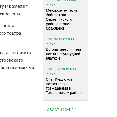
РАЙОН
ту и комедия
Межпоселенческая
оскресенье
библиотека
Земетчинского
района станет
мечены
модельной
го театра
17:56
ЛОПАТИНСКИЙ
РАЙОН
В Лопатине спилили
мула любви» по
ясени с изумрудной
златкой
стоевского
«Сказкам тысячи
17:55
ТАМАЛИНСКИЙ
РАЙОН
Олег Курдюков
встретился с
гражданами в
Тамалинском районе
Новости СМИ2