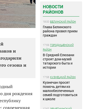
НОВОСТИ
РАЙОНОВ
18:00
БЕЛИНСКИЙ РАЙОН
Глава Белинского
района провел прием
граждан
ый
17:59
ГОРОДИЩЕНСКИЙ
РАЙОН
заков и
В Средней Елюзани
агодарили
строят дом-музей
татарского быта и
го сезона и
истории
17:58
КУЗНЕЦКИЙ РАЙОН
Кузнечан просят
родный
помочь детям из
малообеспеченных
со дня рождения
семей подготовиться
к школе
Республику
е: современная
17:57
ЗЕМЕТЧИНСКИЙ