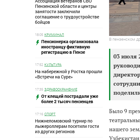
Ассоциация ветеранов СВО
Пензенской области и центры
занятости заключили
соглашение о трудоустройстве
бойцов
18:05
КРИМИНАЛ
В пензенском д
Пенсионерка организовала
иностранцу фиктивную
регистрацию в Пензе
03 июля 
руководи
17:52
КУЛЬТУРА
На набережной у Ростка прошли
директор
«Встречи на Суре»
сотрудни
17:35
ЗДРАВООХРАНЕНИЕ
поделили
От клещей пострадали уже
более 2 тысяч пензенцев
Было 9 пре
17:16
СПОРТ
театральны
Нижнеломовский турнир по
лыжероллерам посетили гости
нашего зем
из других регионов
Узбекистан