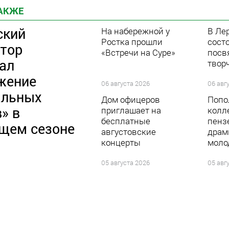
ТАКЖЕ
ский
На набережной у
В Ле
Ростка прошли
состо
атор
«Встречи на Суре»
посв
ал
твор
жение
06 августа 2026
06 авг
альных
Дом офицеров
Попо
» в
приглашает на
колл
бесплатные
пенз
щем сезоне
августовские
драм
концерты
моло
05 августа 2026
05 авг