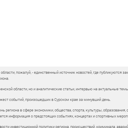
бласти, пожалуй, - единственный источник новостей, где публикуются зам
иона.
енской области, но и аналитические статьи, интервью на актуальные тем
жест событий, произошедших в Сурском крае за минувший день.
ь региона в сфере экономики, общества, спорта, культуры, образования, 
уется информация о предстоящих событиях, концертах и спортивных мероп
ости инвестиционной политики региона, происшествий, криминала, аварий