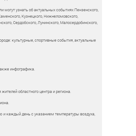
и могут узнать об актуальных событиях Пензенского,
 Каменского, Кузнецкого, Нижнеломовского,
ского, Сердобского, Лунинского, Малосердобинского,
ороде: культурные, спортивные события, актуальные
также инфографика.
 жителей областного центра и региона.
иона.
ю и каждый день с указанием температуры воздуха,