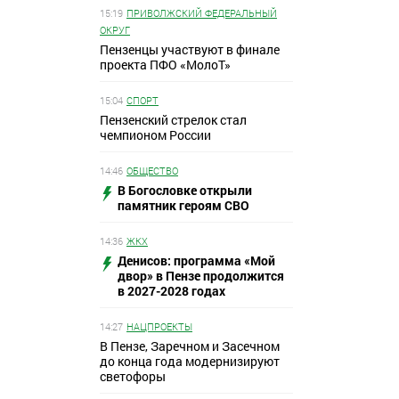
15:19
ПРИВОЛЖСКИЙ ФЕДЕРАЛЬНЫЙ
ОКРУГ
Пензенцы участвуют в финале
проекта ПФО «МолоТ»
15:04
СПОРТ
Пензенский стрелок стал
чемпионом России
14:46
ОБЩЕСТВО
В Богословке открыли
памятник героям СВО
14:36
ЖКХ
Денисов: программа «Мой
двор» в Пензе продолжится
в 2027-2028 годах
14:27
НАЦПРОЕКТЫ
В Пензе, Заречном и Засечном
до конца года модернизируют
светофоры