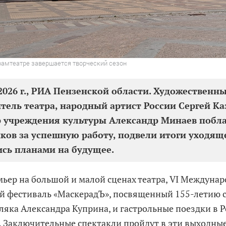
рамтеатре завершается творческий сезон
2026 г., РИА Пензенской области. Художественн
тель театра, народный артист России Сергей Ка
 учреждения культуры Александр Минаев побл
ков за успешную работу, подвели итоги уходяще
сь планами на будущее.
мьер на большой и малой сценах театра, VI Междуна
й фестиваль «МаскерадЪ», посвященный 155-летию 
ляка Александра Куприна, и гастрольные поездки в 
. Заключительные спектакли пройдут в эти выходны