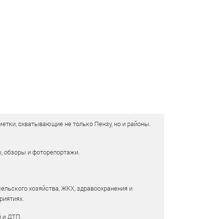
етки, охватывающие не только Пензу, но и районы.
ы, обзоры и фоторепортажи.
сельского хозяйства, ЖКХ, здравоохранения и
риятиях.
 и ДТП.