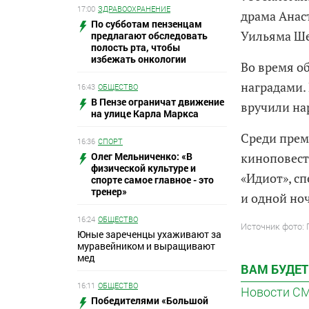
17:00
ЗДРАВООХРАНЕНИЕ
драма Анас
По субботам пензенцам
Уильяма Ше
предлагают обследовать
полость рта, чтобы
избежать онкологии
Во время о
наградами.
16:43
ОБЩЕСТВО
В Пензе ограничат движение
вручили на
на улице Карла Маркса
Среди прем
16:36
СПОРТ
Олег Мельниченко: «В
киноповест
физической культуре и
«Идиот», с
спорте самое главное - это
тренер»
и одной ноч
16:24
ОБЩЕСТВО
Источник фото: 
Юные зареченцы ухаживают за
муравейником и выращивают
мед
ВАМ БУДЕТ
16:11
ОБЩЕСТВО
Новости С
Победителями «Большой