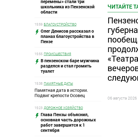
перемены» стали три
ЧИТАЙТЕ 
школьника из Пензенской
области
Пензен
15:59
БЛАГОУСТРОЙСТВО
губерн
Олег Денисов рассказал о
планах благоустройства в
пообещ
Пензе
продол
15:55
ПРОИСШЕСТВИЯ
«Театр
В пензенском баре мужчина
вечеров
разделся и стал громить
туалет
следую
15:38
ПАМЯТНЫЕ ДАТЫ
Памятная дата в истории.
Подвиг крепости Осовец
06 августа 2026
15:23
ДОРОЖНОЕ ХОЗЯЙСТВО
Глава Пензы объяснил,
основная часть дорожных
работ завершится к 1
сентября