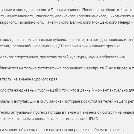
ивные и последние новости Пензы и районов Пензенской области. Читател
го, Земетчинского, Спасского, Иссинского, Городищенского, Никольского,
рского, Тамалинского, Пачелмского, Белинского, Мокшанского, Неверкин
 последние и самые важные публикации о том, что сегодня происходит в г
твия, чрезвычайные ситуации, ДТП, аварии, криминальная хроника.
ляков: спортсменов, представителей культуры, науки и образования.
ликуются не только фотографии с прошедших мероприятий, но и видео, а 
тесты на знание Сурского края.
оло ста ежедневных публикаций о том, что в данный момент актуально для
алы о вступающих в силу законах, которые коснутся жителей нашего рег
елям актуальный прогноз погоды в Пензе и Пензенской области на недел
ся комментарием специалиста из регионального ЦГМС.
ы и мнения об актуальных и насущных вопросах и проблемах в регионе.