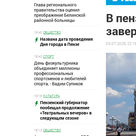
Глава регионального
правительства оценил
В пе
преображение Белинской
районной больницы
заве
18:45
ОБЩЕСТВО
Названа дата проведения
03.07.2026, 22:1
Дня города в Пензе
18:40
СПОРТ
День физкультурника
объединяет миллионы
профессиональных
спортсменов и любителей
спорта, - Вадим Супиков
18:18
КУЛЬТУРА
Пензенский губернатор
пообещал продолжение
«Театральных вечеров» в
следующем сезоне
18:13
ОБЩЕСТВО