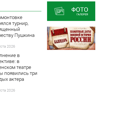
рмонтовке
ялся турнир,
ященный
честву Пушкина
уста 2026
лнение в
ективе: в
енском театре
ы появились три
дых актера
уста 2026