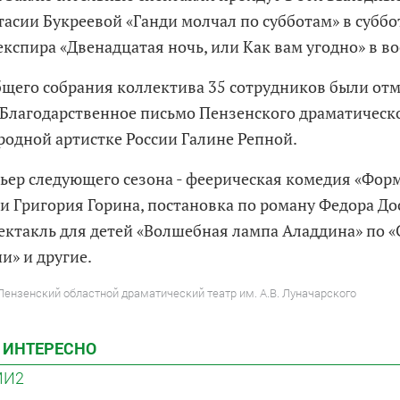
тасии Букреевой «Ганди молчал по субботам» в суббо
кспира «Двенадцатая ночь, или Как вам угодно» в в
бщего собрания коллектива 35 сотрудников были от
 Благодарственное письмо Пензенского драматическо
родной артистке России Галине Репной.
ьер следующего сезона - феерическая комедия «Фор
и Григория Горина, постановка по роману Федора До
пектакль для детей «Волшебная лампа Аладдина» по 
и» и другие.
Пензенский областной драматический театр им. А.В. Луначарского
 ИНТЕРЕСНО
МИ2