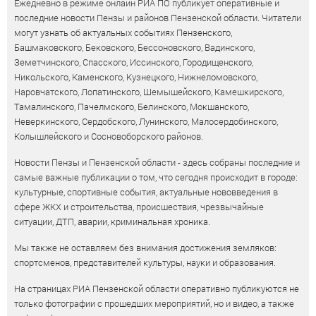
Ежедневно в режиме онлайн РИА ПО публикует оперативные и
последние новости Пензы и районов Пензенской области. Читатели
могут узнать об актуальных событиях Пензенского,
Башмаковского, Бековского, Бессоновского, Вадинского,
Земетчинского, Спасского, Иссинского, Городищенского,
Никольского, Каменского, Кузнецкого, Нижнеломовского,
Наровчатского, Лопатинского, Шемышейского, Камешкирского,
Тамалинского, Пачелмского, Белинского, Мокшанского,
Неверкинского, Сердобского, Лунинского, Малосердобинского,
Колышлейского и Сосновоборского районов.
Новости Пензы и Пензенской области - здесь собраны последние и
самые важные публикации о том, что сегодня происходит в городе:
культурные, спортивные события, актуальные нововведения в
сфере ЖКХ и строительства, происшествия, чрезвычайные
ситуации, ДТП, аварии, криминальная хроника.
Мы также не оставляем без внимания достижения земляков:
спортсменов, представителей культуры, науки и образования.
На страницах РИА Пензенской области оперативно публикуются не
только фотографии с прошедших мероприятий, но и видео, а также