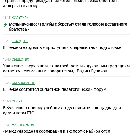
Терапевт предупреждает: алкоголь может резко обострить
аллергию и астму
16:15
КУЛЬТУРА
Мельниченко: «Голубые береты» стали голосом десантного
братства»
15:51
ГВАРДЕЕЦ
В Пензе «гвардейцы» приступили к парашютной подготовке
15:40
ОБЩЕСТВО
Уважение к верующим, их потребностям и духовным традициям
остается неизменным приоритетом, - Вадим Супиков
15:25
ОБРАЗОВАНИЕ
В Пензе состоится областной педагогический форум
14:50
СПОРТ
В Кузнецке к новому учебному году появится площадка для
сдачи норм ГТО
14:31
НАЦПРОЕКТЫ
«Международная кооперация и экспорт»: набираются