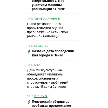
смертельного ДТП с
участием машины
реанимации в Пензе
19:59
ЗДРАВООХРАНЕНИЕ
Глава регионального
правительства оценил
преображение Белинской
районной больницы
18:45
ОБЩЕСТВО
Названа дата проведения
Дня города в Пензе
18:40
СПОРТ
День физкультурника
объединяет миллионы
профессиональных
спортсменов и любителей
спорта, - Вадим Супиков
18:18
КУЛЬТУРА
Пензенский губернатор
пообещал продолжение