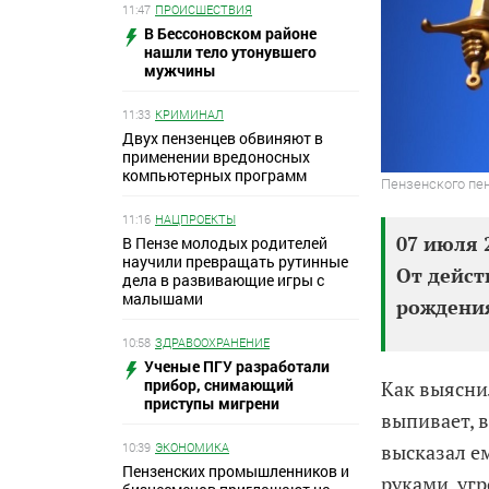
11:47
ПРОИСШЕСТВИЯ
В Бессоновском районе
нашли тело утонувшего
мужчины
11:33
КРИМИНАЛ
Двух пензенцев обвиняют в
применении вредоносных
компьютерных программ
Пензенского пе
11:16
НАЦПРОЕКТЫ
07 июля 
В Пензе молодых родителей
научили превращать рутинные
От дейст
дела в развивающие игры с
малышами
рождени
10:58
ЗДРАВООХРАНЕНИЕ
Ученые ПГУ разработали
прибор, снимающий
Как выясни
приступы мигрени
выпивает, 
высказал ем
10:39
ЭКОНОМИКА
Пензенских промышленников и
руками, угр