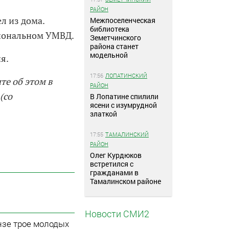
РАЙОН
л из дома.
Межпоселенческая
библиотека
гиональном УМВД.
Земетчинского
района станет
модельной
я.
17:56
ЛОПАТИНСКИЙ
те об этом в
РАЙОН
(со
В Лопатине спилили
ясени с изумрудной
златкой
17:55
ТАМАЛИНСКИЙ
РАЙОН
Олег Курдюков
встретился с
гражданами в
Тамалинском районе
Новости СМИ2
нзе трое молодых