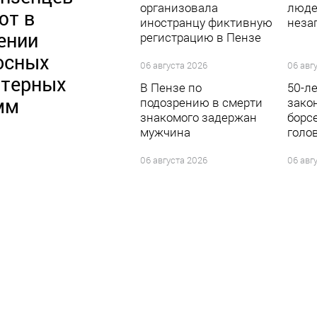
организовала
люде
ют в
иностранцу фиктивную
неза
ении
регистрацию в Пензе
осных
06 августа 2026
06 авг
терных
В Пензе по
50-л
мм
подозрению в смерти
зако
знакомого задержан
борс
мужчина
голо
06 августа 2026
06 авг