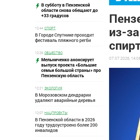
В субботу в Пензенской
области снова обещают до
Пенз
+33 градусов
из-за
12:44
СПОРТ
В Городе Спутнике проходит
фестиваль пляжного регби
спир
12:26
ОБЩЕСТВО
07.07.2026, 14:0
Мельниченко анонсирует
выпуск проекта «Большие
семьи большой страны» про
Пензенскую область
12:21
ЭКОЛОГИЯ
В Морозовском дендрарии
удаляют аварийные деревья
12:07
НАЦПРОЕКТЫ
В Пензенской области в 2026
году трудоустроено более 200
инвалидов