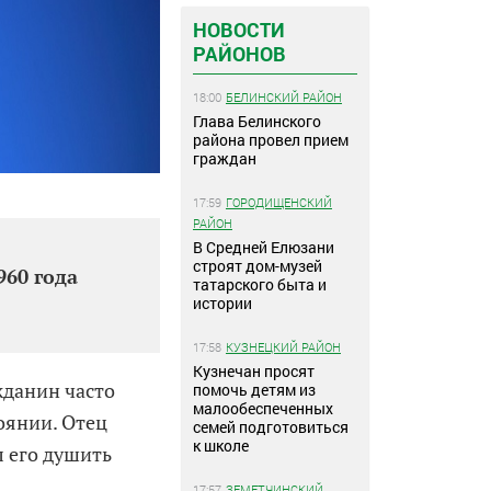
НОВОСТИ
РАЙОНОВ
18:00
БЕЛИНСКИЙ РАЙОН
Глава Белинского
района провел прием
граждан
17:59
ГОРОДИЩЕНСКИЙ
РАЙОН
В Средней Елюзани
строят дом-музей
960 года
татарского быта и
истории
17:58
КУЗНЕЦКИЙ РАЙОН
Кузнечан просят
жданин часто
помочь детям из
малообеспеченных
оянии. Отец
семей подготовиться
к школе
л его душить
17:57
ЗЕМЕТЧИНСКИЙ