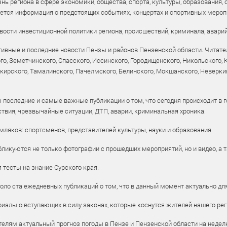
ь региона в сфере экономики, общества, спорта, культуры, образования, 
уется информация о предстоящих событиях, концертах и спортивных мероп
ости инвестиционной политики региона, происшествий, криминала, аварий
ивные и последние новости Пензы и районов Пензенской области. Читател
го, Земетчинского, Спасского, Иссинского, Городищенского, Никольского,
рского, Тамалинского, Пачелмского, Белинского, Мокшанского, Неверкин
 последние и самые важные публикации о том, что сегодня происходит в г
твия, чрезвычайные ситуации, ДТП, аварии, криминальная хроника.
ляков: спортсменов, представителей культуры, науки и образования.
ликуются не только фотографии с прошедших мероприятий, но и видео, а 
тесты на знание Сурского края.
оло ста ежедневных публикаций о том, что в данный момент актуально для
алы о вступающих в силу законах, которые коснутся жителей нашего рег
елям актуальный прогноз погоды в Пензе и Пензенской области на недел