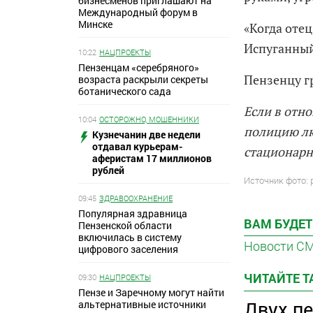
бизнесменов приглашают на
Международный форум в
Минске
«Когда отец
Испуганный
10:22
НАЦПРОЕКТЫ
Пензенцам «серебряного»
Пензенцу г
возраста раскрыли секреты
ботанического сада
Если в отн
10:04
ОСТОРОЖНО, МОШЕННИКИ
полицию лю
Кузнечанин две недели
отдавал курьерам-
стационарн
аферистам 17 миллионов
рублей
Источник фото: 
09:45
ЗДРАВООХРАНЕНИЕ
Популярная здравница
ВАМ БУДЕТ
Пензенской области
включилась в систему
Новости С
цифрового заселения
ЧИТАЙТЕ 
09:30
НАЦПРОЕКТЫ
Пензе и Заречному могут найти
Двух п
альтернативные источники