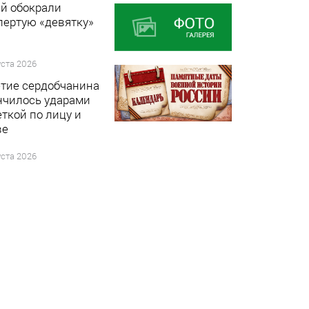
й обокрали
пертую «девятку»
уста 2026
етие сердобчанина
нчилось ударами
еткой по лицу и
ве
уста 2026