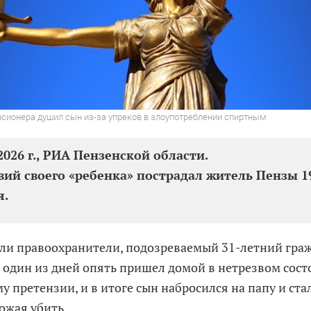
нсионера душил сын из-за упреков в злоупотреблении спиртным
2026 г., РИА Пензенской области.
вий своего «ребенка» пострадал житель Пензы 1
я.
ли правоохранители, подозреваемый 31-летний гра
в один из дней опять пришел домой в нетрезвом сост
у претензии, и в итоге сын набросился на папу и ста
ожая убить.