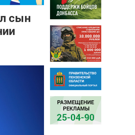
ил сын
нии