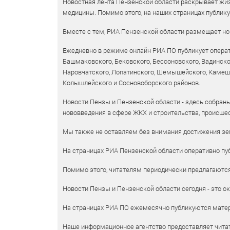
Новостная лента Пензенской области раскрывает жизн
медицины. Помимо этого, на наших страницах публик
Вместе с тем, РИА Пензенской области размещает нов
Ежедневно в режиме онлайн РИА ПО публикует операт
Башмаковского, Бековского, Бессоновского, Вадинско
Наровчатского, Лопатинского, Шемышейского, Камешки
Колышлейского и Сосновоборского районов.
Новости Пензы и Пензенской области - здесь собраны
нововведения в сфере ЖКХ и строительства, происшес
Мы также не оставляем без внимания достижения зем
На страницах РИА Пензенской области оперативно пуб
Помимо этого, читателям периодически предлагаются 
Новости Пензы и Пензенской области сегодня - это ок
На страницах РИА ПО ежемесячно публикуются матери
Наше информационное агентство предоставляет читат