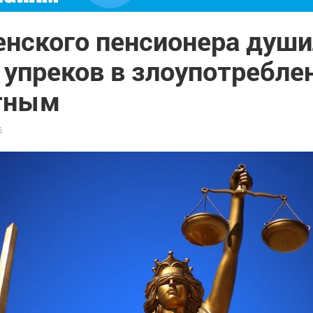
енского пенсионера душ
 упреков в злоупотребле
тным
6