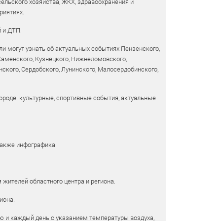
сельского хозяйства, ЖКХ, здравоохранения и
риятиях.
 и ДТП.
и могут узнать об актуальных событиях Пензенского,
 Каменского, Кузнецкого, Нижнеломовского,
ского, Сердобского, Лунинского, Малосердобинского,
ороде: культурные, спортивные события, актуальные
также инфографика.
 жителей областного центра и региона.
иона.
ю и каждый день с указанием температуры воздуха,