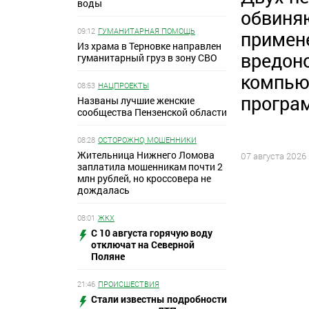
воды
обвиня
09:12
ГУМАНИТАРНАЯ ПОМОЩЬ
примен
Из храма в Терновке направлен
вредон
гуманитарный груз в зону СВО
компью
08:53
НАЦПРОЕКТЫ
програ
Названы лучшие женские
сообщества Пензенской области
08:28
ОСТОРОЖНО, МОШЕННИКИ
Жительница Нижнего Ломова
07 августа 2026
заплатила мошенникам почти 2
млн рублей, но кроссовера не
дождалась
08:01
ЖКХ
С 10 августа горячую воду
отключат на Северной
Поляне
21:46
ПРОИСШЕСТВИЯ
Стали известны подробности