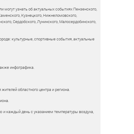
и могут узнать об актуальных событиях Пензенского,
 Каменского, Кузнецкого, Нижнеломовского,
ского, Сердобского, Лунинского, Малосердобинского,
ороде: культурные, спортивные события, актуальные
также инфографика.
 жителей областного центра и региона.
иона.
ю и каждый день с указанием температуры воздуха,