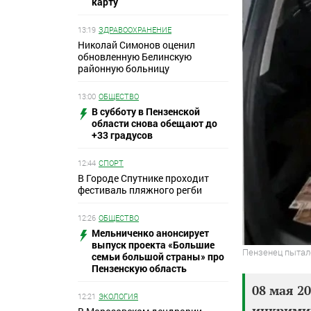
карту
13:19
ЗДРАВООХРАНЕНИЕ
Николай Симонов оценил
обновленную Белинскую
районную больницу
13:00
ОБЩЕСТВО
В субботу в Пензенской
области снова обещают до
+33 градусов
12:44
СПОРТ
В Городе Спутнике проходит
фестиваль пляжного регби
12:26
ОБЩЕСТВО
Мельниченко анонсирует
выпуск проекта «Большие
Пензенец пытал
семьи большой страны» про
Пензенскую область
08 мая 2
12:21
ЭКОЛОГИЯ
инкримин