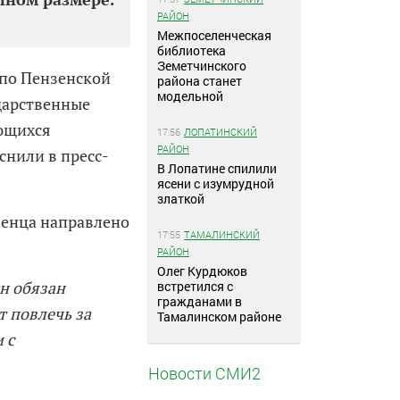
РАЙОН
Межпоселенческая
библиотека
Земетчинского
 по Пензенской
района станет
модельной
ударственные
яющихся
17:56
ЛОПАТИНСКИЙ
РАЙОН
снили в пресс-
В Лопатине спилили
ясени с изумрудной
златкой
зенца направлено
17:55
ТАМАЛИНСКИЙ
РАЙОН
Олег Курдюков
н обязан
встретился с
гражданами в
т повлечь за
Тамалинском районе
 с
Новости СМИ2