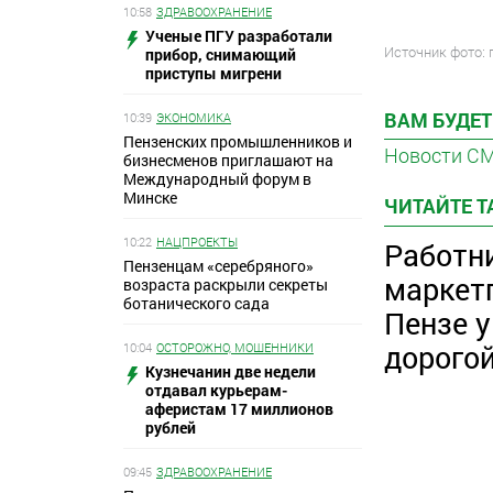
10:58
ЗДРАВООХРАНЕНИЕ
Ученые ПГУ разработали
Источник фото: 
прибор, снимающий
приступы мигрени
ВАМ БУДЕТ
10:39
ЭКОНОМИКА
Пензенских промышленников и
Новости С
бизнесменов приглашают на
Международный форум в
Минске
ЧИТАЙТЕ 
10:22
НАЦПРОЕКТЫ
Работн
Пензенцам «серебряного»
маркет
возраста раскрыли секреты
ботанического сада
Пензе 
дорого
10:04
ОСТОРОЖНО, МОШЕННИКИ
Кузнечанин две недели
отдавал курьерам-
аферистам 17 миллионов
рублей
09:45
ЗДРАВООХРАНЕНИЕ