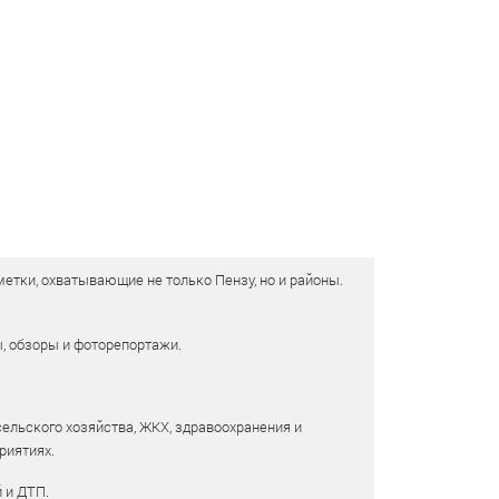
етки, охватывающие не только Пензу, но и районы.
ы, обзоры и фоторепортажи.
сельского хозяйства, ЖКХ, здравоохранения и
риятиях.
 и ДТП.