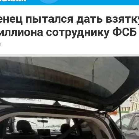
нец пытался дать взятк
иллиона сотруднику ФСБ
4