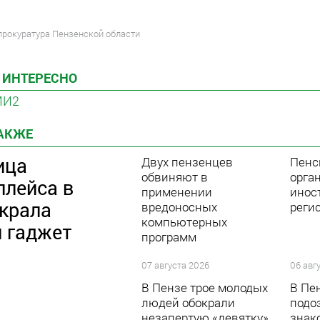
прокуратура Пензенской области
 ИНТЕРЕСНО
МИ2
ТАКЖЕ
ица
Двух пензенцев
Пенс
обвиняют в
орга
плейса в
применении
инос
украла
вредоносных
реги
компьютерных
й гаджет
программ
07 августа 2026
06 авг
В Пензе трое молодых
В Пе
людей обокрали
подо
незапертую «девятку»
знак