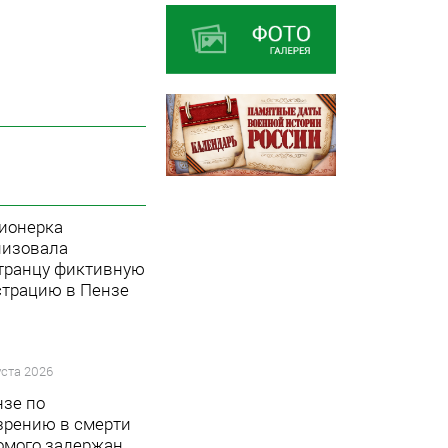
ионерка
низовала
транцу фиктивную
страцию в Пензе
уста 2026
нзе по
зрению в смерти
омого задержан