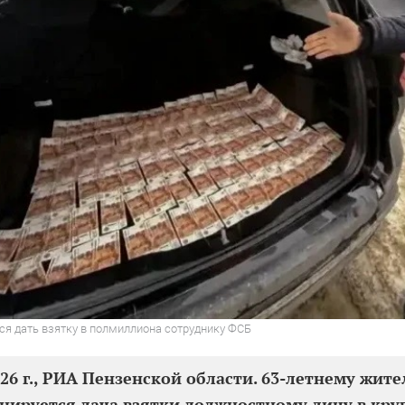
ся дать взятку в полмиллиона сотруднику ФСБ
026 г., РИА Пензенской области. 63-летнему жит
ируется дача взятки должностному лицу в кру