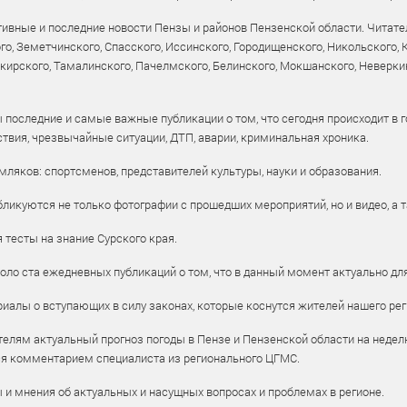
ивные и последние новости Пензы и районов Пензенской области. Читател
го, Земетчинского, Спасского, Иссинского, Городищенского, Никольского,
рского, Тамалинского, Пачелмского, Белинского, Мокшанского, Неверкин
 последние и самые важные публикации о том, что сегодня происходит в г
твия, чрезвычайные ситуации, ДТП, аварии, криминальная хроника.
ляков: спортсменов, представителей культуры, науки и образования.
ликуются не только фотографии с прошедших мероприятий, но и видео, а 
тесты на знание Сурского края.
оло ста ежедневных публикаций о том, что в данный момент актуально для
алы о вступающих в силу законах, которые коснутся жителей нашего рег
елям актуальный прогноз погоды в Пензе и Пензенской области на недел
ся комментарием специалиста из регионального ЦГМС.
ы и мнения об актуальных и насущных вопросах и проблемах в регионе.