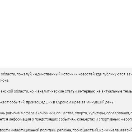
бласти, пожалуй, - единственный источник новостей, где публикуются зам
иона.
енской области, но и аналитические статьи, интервью на актуальные тем
жест событий, произошедших в Сурском крае за минувший день.
ь региона в сфере экономики, общества, спорта, культуры, образования, 
уется информация о предстоящих событиях, концертах и спортивных мероп
ости инвестиционной политики региона, происшествий, криминала, аварий