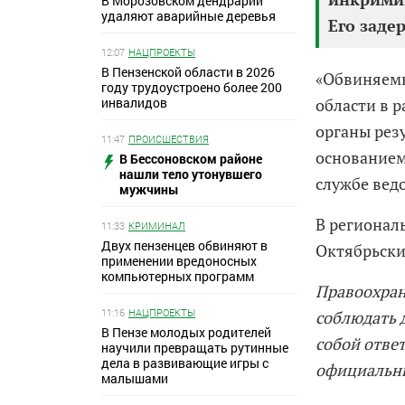
В Морозовском дендрарии
удаляют аварийные деревья
Его заде
12:07
НАЦПРОЕКТЫ
В Пензенской области в 2026
«Обвиняемы
году трудоустроено более 200
инвалидов
области в 
органы рез
11:47
ПРОИСШЕСТВИЯ
основанием
В Бессоновском районе
нашли тело утонувшего
службе вед
мужчины
В регионал
11:33
КРИМИНАЛ
Двух пензенцев обвиняют в
Октябрьски
применении вредоносных
компьютерных программ
Правоохран
11:16
НАЦПРОЕКТЫ
соблюдать 
В Пензе молодых родителей
собой ответ
научили превращать рутинные
дела в развивающие игры с
официальн
малышами