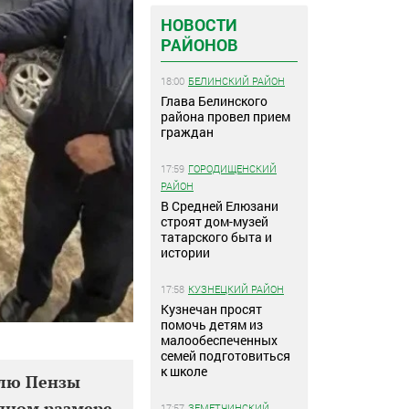
НОВОСТИ
РАЙОНОВ
18:00
БЕЛИНСКИЙ РАЙОН
Глава Белинского
района провел прием
граждан
17:59
ГОРОДИЩЕНСКИЙ
РАЙОН
В Средней Елюзани
строят дом-музей
татарского быта и
истории
17:58
КУЗНЕЦКИЙ РАЙОН
Кузнечан просят
помочь детям из
малообеспеченных
семей подготовиться
к школе
елю Пензы
пном размере.
17:57
ЗЕМЕТЧИНСКИЙ