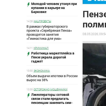
Молодой человек утонул при
купании в карьере на
Пензе
Барковке
полм
14:28
НАЦПРОЕКТЫ
В рамках губернаторского
проекта «Серебряная Пенза»
08.05.2026, 09:5
проводятся занятия
«Гимнастика для ума»
14:11
КРИМИНАЛ
Работница маркетплейса в
Пензе украла дорогой
гаджет
13:55
ЭКОНОМИКА
Объем выдачи ипотеки в России
вырос на 38%
13:35
ОСТОРОЖНО, МОШЕННИКИ
Лжеоператоры сотовой
связи стали предлагать
пензенцам заменить сим-