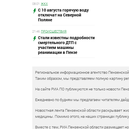
08:01
ЖКХ
С 10 августа горячую воду
отключат на Северной
Поляне
21:46
ПРОИСШЕСТВИЯ
Стали известны подробности
смертельного ДТП с
участием машины
реанимации в Пензе
Региональное информационное агентство Пензенской о
Таким образом, мы представляем полную картину рег
На сайте РИА ПО публикуются не только новости Пенз
Ежедневно по будням мы предлагаем читателям дайд
Новостная лента Пензенской области раскрывает жизн
медицины. Помимо этого, на наших страницах публик
Вместе с тем, РИА Пензенской области размещает нов