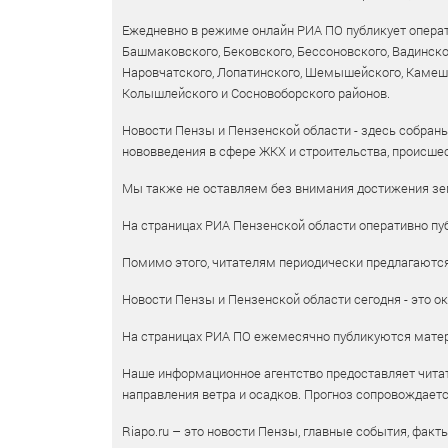
Ежедневно в режиме онлайн РИА ПО публикует операт
Башмаковского, Бековского, Бессоновского, Вадинско
Наровчатского, Лопатинского, Шемышейского, Камешки
Колышлейского и Сосновоборского районов.
Новости Пензы и Пензенской области - здесь собраны
нововведения в сфере ЖКХ и строительства, происшес
Мы также не оставляем без внимания достижения зем
На страницах РИА Пензенской области оперативно пуб
Помимо этого, читателям периодически предлагаются 
Новости Пензы и Пензенской области сегодня - это ок
На страницах РИА ПО ежемесячно публикуются матери
Наше информационное агентство предоставляет читат
направления ветра и осадков. Прогноз сопровождает
Riapo.ru – это новости Пензы, главные события, факт