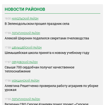
НОВОСТИ РАЙОНОВ
18:00
НИКОЛЬСКИЙ РАЙОН
В Зеленодольском прошел праздник села
17:59
ЛОПАТИНСКИЙ РАЙОН
Алексей Широнин поделился секретами пчеловодства
17:58
ШЕМЫШЕЙСКИЙ РАЙОН
Шемышейская школа принята к новому учебному году
17:57
СЕРДОБСКИЙ РАЙОН
Свыше 700 сердобчан получат качественное
теплоснабжение
17:56
МОКШАНСКИЙ РАЙОН
Алевтина Решетченко проверила работу аграриев по уборке
урожая
17:55
ЛОПАТИНСКИЙ РАЙОН
Ветерану СВО Сергею Комлеву помог проект «Сурское