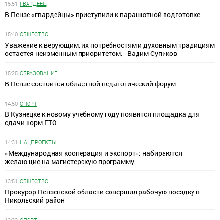
15:51
ГВАРДЕЕЦ
В Пензе «гвардейцы» приступили к парашютной подготовке
15:40
ОБЩЕСТВО
Уважение к верующим, их потребностям и духовным традициям
остается неизменным приоритетом, - Вадим Супиков
15:25
ОБРАЗОВАНИЕ
В Пензе состоится областной педагогический форум
14:50
СПОРТ
В Кузнецке к новому учебному году появится площадка для
сдачи норм ГТО
14:31
НАЦПРОЕКТЫ
«Международная кооперация и экспорт»: набираются
желающие на магистерскую программу
13:51
ОБЩЕСТВО
Прокурор Пензенской области совершил рабочую поездку в
Никольский район
13:39
СПОРТ